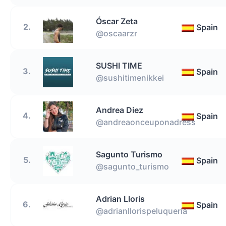
Óscar Zeta
2.
Spain
@oscaarzr
SUSHI TIME
3.
Spain
@sushitimenikkei
Andrea Diez
4.
Spain
@andreaonceuponadress
Sagunto Turismo
5.
Spain
@sagunto_turismo
Adrian Lloris
6.
Spain
@adrianllorispeluqueria