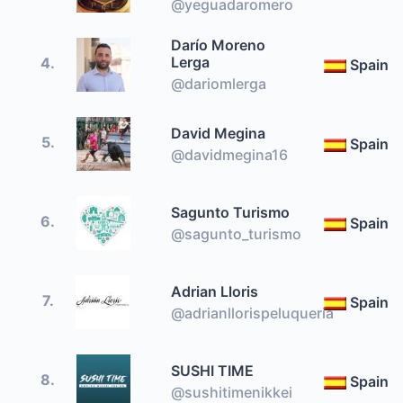
@yeguadaromero
Darío Moreno
Lerga
4.
Spain
@dariomlerga
David Megina
5.
Spain
@davidmegina16
Sagunto Turismo
6.
Spain
@sagunto_turismo
Adrian Lloris
7.
Spain
@adrianllorispeluqueria
SUSHI TIME
8.
Spain
@sushitimenikkei