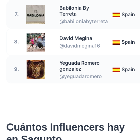
Babilonia By
Terreta
7.
Spain
@babiloniabyterreta
David Megina
8.
Spain
@davidmegina16
Yeguada Romero
gonzalez
9.
Spain
@yeguadaromero
Cuántos Influencers hay
en Sagunto