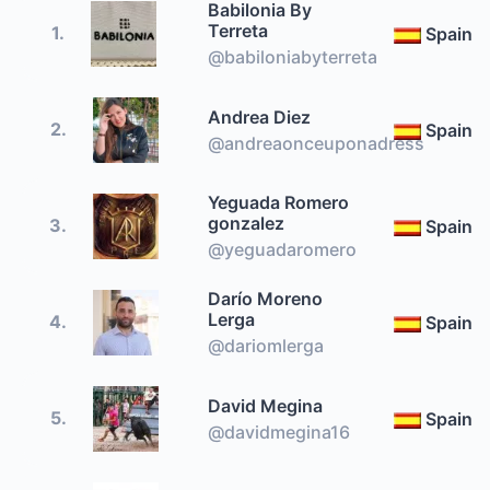
Babilonia By
Terreta
1.
Spain
@babiloniabyterreta
Andrea Diez
2.
Spain
@andreaonceuponadress
Yeguada Romero
gonzalez
3.
Spain
@yeguadaromero
Darío Moreno
Lerga
4.
Spain
@dariomlerga
David Megina
5.
Spain
@davidmegina16