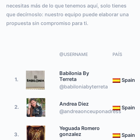
necesitas más de lo que tenemos aquí, solo tienes
que decírnoslo: nuestro equipo puede elaborar una
propuesta sin compromiso para ti.
@USERNAME
PAÍS
Babilonia By
Terreta
1.
Spain
@babiloniabyterreta
Andrea Diez
2.
Spain
@andreaonceuponadress
Yeguada Romero
gonzalez
3.
Spain