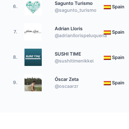
Sagunto Turismo
6.
Spain
@sagunto_turismo
Adrian Lloris
7.
Spain
@adrianllorispeluqueria
SUSHI TIME
8.
Spain
@sushitimenikkei
Óscar Zeta
9.
Spain
@oscaarzr