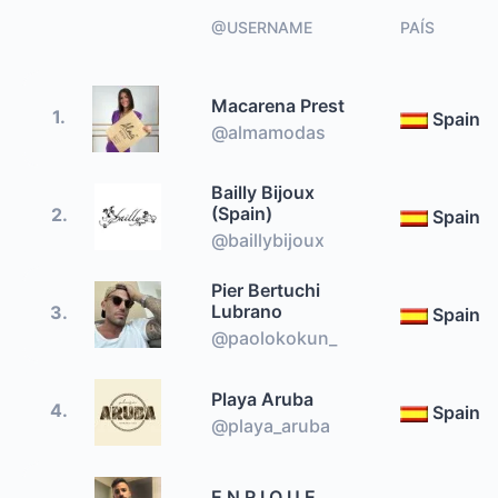
@USERNAME
PAÍS
Macarena Prest
1.
Spain
@almamodas
Bailly Bijoux
(Spain)
2.
Spain
@baillybijoux
Pier Bertuchi
Lubrano
3.
Spain
@paolokokun_
Playa Aruba
4.
Spain
@playa_aruba
E N R I Q U E