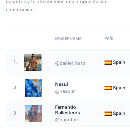
nosotros y te ofreceremos una propuesta sin
compromiso.
@USERNAME
PAÍS
1.
Spain
@daniel_haro
Nesui
2.
Spain
@nesuisr
Fernando
Ballesteros
3.
Spain
@nanobm