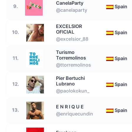
CanelaParty
9.
Spain
@canelaparty
EXCELSIOR
OFICIAL
10.
Spain
@excelsior_88
Turismo
Torremolinos
11.
Spain
@ttorremolinos
Pier Bertuchi
Lubrano
12.
Spain
@paolokokun_
E N R I Q U E
13.
Spain
@enriquecundin