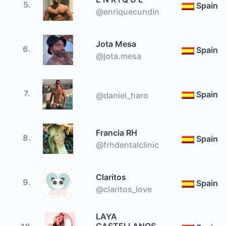
5.
Spain
@enriquecundin
Jota Mesa
6.
Spain
@jota.mesa
7.
Spain
@daniel_haro
Francia RH
8.
Spain
@frhdentalclinic
Claritos
9.
Spain
@claritos_love
LAYA