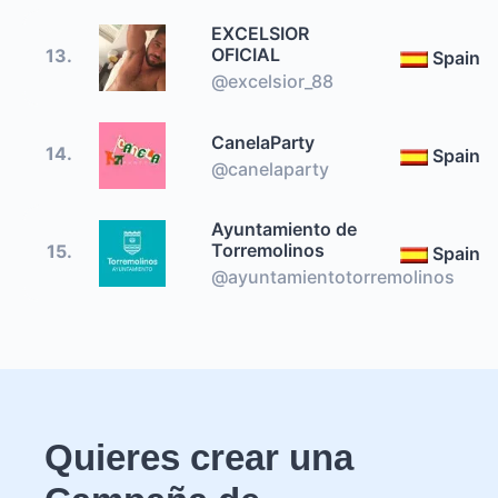
EXCELSIOR
OFICIAL
13.
Spain
@excelsior_88
CanelaParty
14.
Spain
@canelaparty
Ayuntamiento de
Torremolinos
15.
Spain
@ayuntamientotorremolinos
Quieres crear una