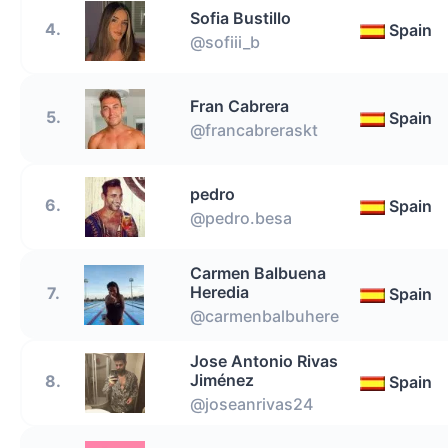
Sofia Bustillo
4.
Spain
@sofiii_b
Fran Cabrera
5.
Spain
@francabreraskt
pedro
6.
Spain
@pedro.besa
Carmen Balbuena
Heredia
7.
Spain
@carmenbalbuhere
Jose Antonio Rivas
Jiménez
8.
Spain
@joseanrivas24