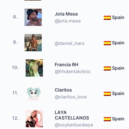
Jota Mesa
8.
Spain
@jota.mesa
9.
Spain
@daniel_haro
Francia RH
10.
Spain
@frhdentalclinic
Claritos
11.
Spain
@claritos_love
LAYA
CASTELLANOS
12.
Spain
@soybarbaralaya