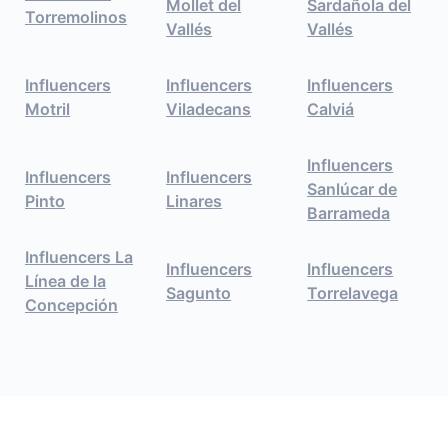
Mollet del
Sardañola del
Torremolinos
Vallés
Vallés
Influencers
Influencers
Influencers
Motril
Viladecans
Calviá
Influencers
Influencers
Influencers
Sanlúcar de
Pinto
Linares
Barrameda
Influencers La
Influencers
Influencers
Línea de la
Sagunto
Torrelavega
Concepción