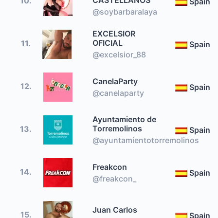
CASTELLANOS
10.
Spain
@soybarbaralaya
EXCELSIOR
OFICIAL
11.
Spain
@excelsior_88
CanelaParty
12.
Spain
@canelaparty
Ayuntamiento de
Torremolinos
13.
Spain
@ayuntamientotorremolinos
Freakcon
14.
Spain
@freakcon_
Juan Carlos
15.
Spain