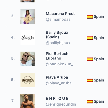
Macarena Prest
3.
Spain
@almamodas
Bailly Bijoux
(Spain)
4.
Spain
@baillybijoux
Pier Bertuchi
Lubrano
5.
Spain
@paolokokun_
Playa Aruba
6.
Spain
@playa_aruba
E N R I Q U E
7.
Spain
@enriquecundin