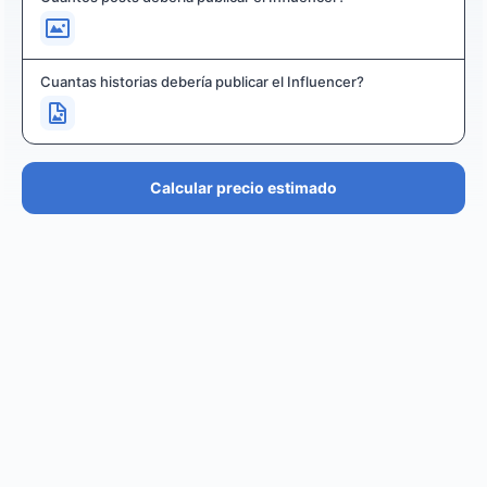
Cuantas historias debería publicar el Influencer?
Calcular precio estimado
PRECIO ESTIMADO
€36.4K – €43.7K
EUR
GBP
USD
NOK
SEK
DKK
Creator
puede cobrar desde
0
por
0 posts and 0 stories
.
Creator
puede llegar a un reach de
0
followers, crear
.