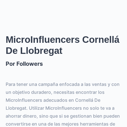
0
REACH ESTIMADO
0
0
IMPRESIONES POR LA
IMPRESIONES POR EL
HISTORIA
POST
MicroInfluencers Cornellá
De Llobregat
0
0
SEGUIDORES
TOTAL INTERACTIONS
Por Followers
0%
vs.
0%
ENGAGEMENT RATE
VS BENCHMARK
Para tener una campaña enfocada a las ventas y con
un objetivo duradero, necesitas encontrar los
MicroInfluencers adecuados en Cornellá De
Llobregat. Utilizar MicroInfluencers no solo te va a
ahorrar dinero, sino que si se gestionan bien pueden
convertirse en una de las mejores herramientas de