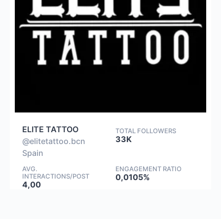
ELITE TATTOO
TOTAL FOLLOWERS
33K
@elitetattoo.bcn
Spain
AVG.
ENGAGEMENT RATIO
INTERACTIONS/POST
0,0105%
4,00