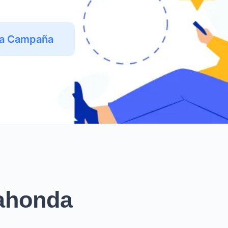
na Campaña
jahonda