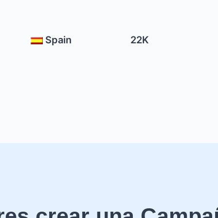
Spain
22K
res crear una Campa