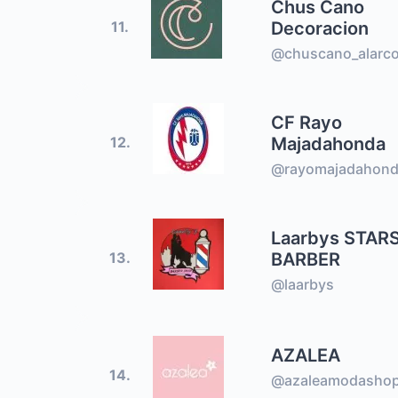
Chus Cano
Decoracion
11.
@chuscano_alarc
CF Rayo
Majadahonda
12.
@rayomajadahonda
Laarbys STAR
BARBER
13.
@laarbys
AZALEA
14.
@azaleamodasho