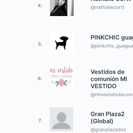
4.
@nathaliecortt
PINKCHIC gua
5.
@pinkchic_guagu
Vestidos de
comunión MI
6.
VESTIDO
@mivestidodecom
Gran Plaza2
(Global)
7.
@granplazados