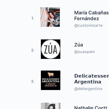
María Cabañas
Fernández
1.
@customizarte
Zúa
2.
@zuaspain
𝗗𝗲𝗹𝗶𝗰𝗮𝘁𝗲𝘀𝘀𝗲
𝗔𝗿𝗴𝗲𝗻𝘁𝗶𝗻𝗮
3.
@deliargentina
Nathalie Cortt