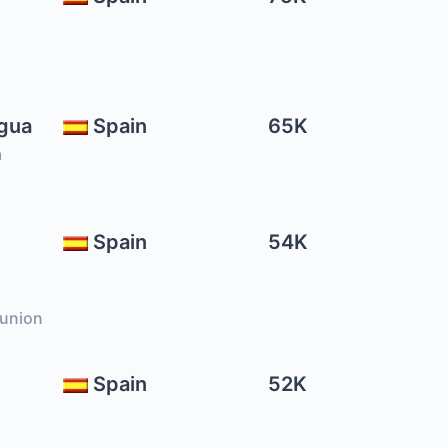
gua
Spain
65K
a
Spain
54K
union
Spain
52K