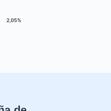
2,05%
ña de