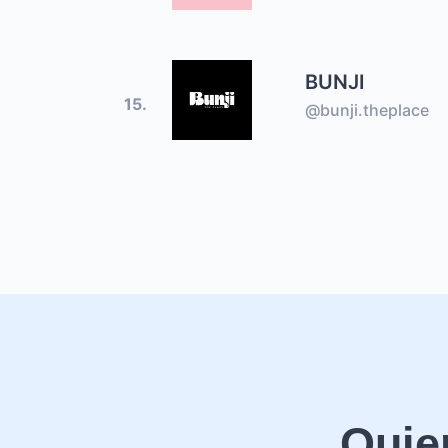
BUNJI
15.
@bunji.theplace
Quie