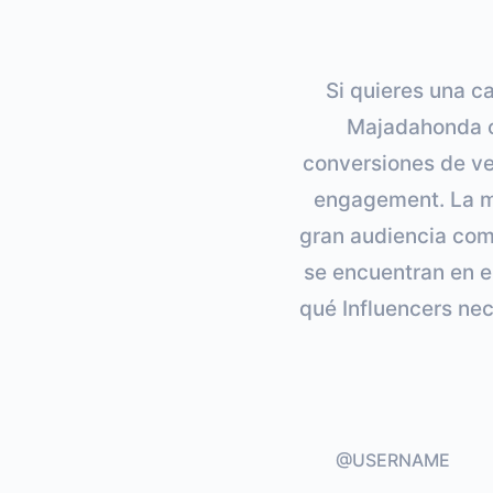
Si quieres una c
Majadahonda c
conversiones de ven
engagement. La me
gran audiencia com
se encuentran en el
qué Influencers ne
@USERNAME