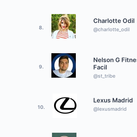
Charlotte Odil
8.
@charlotte_odil
Nelson G Fitn
Facil
9.
@st_tribe
Lexus Madrid
10.
@lexusmadrid