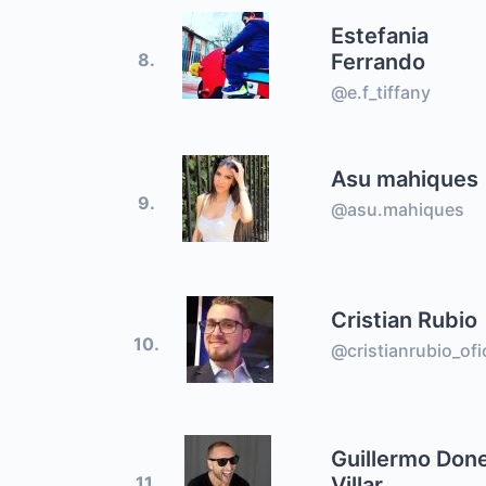
Estefania
Ferrando
8.
@e.f_tiffany
Asu mahiques
9.
@asu.mahiques
Cristian Rubio
10.
@cristianrubio_ofic
Guillermo Don
Villar
11.