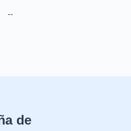
--
ña de