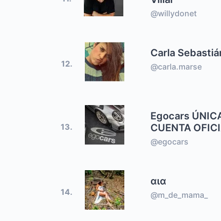
@willydonet
Carla Sebastiá
12.
@carla.marse
Egocars ÚNIC
CUENTA OFIC
13.
@egocars
αια
14.
@m_de_mama_