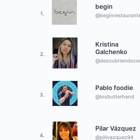
begin
1.
@beginrestaurant
Kristina
Galchenko
2.
@descubriendocon
Pablo foodie
3.
@losbutterhand
Pilar Vázquez
4.
@pilivazquez94