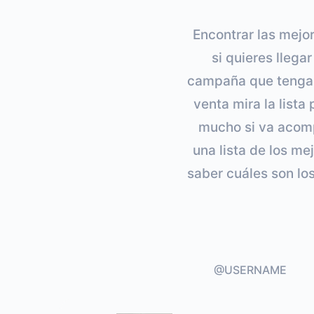
Encontrar las mejo
si quieres llega
campaña que tenga m
venta mira la list
mucho si va acom
una lista de los me
saber cuáles son lo
@USERNAME