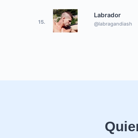
Labrador
15.
@labragandiash
Quie