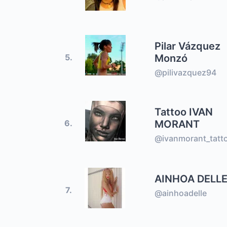
Pilar Vázquez
Monzó
5.
@pilivazquez94
Tattoo IVAN
MORANT
6.
@ivanmorant_tatt
AINHOA DELL
7.
@ainhoadelle