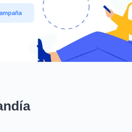
Campaña
andía