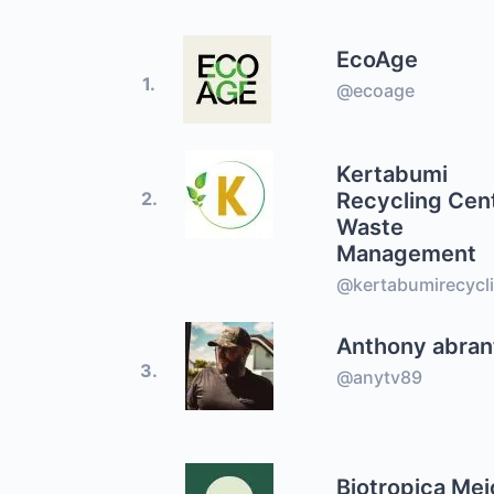
EcoAge
1.
@ecoage
Kertabumi
Recycling Cen
2.
Waste
Management
@kertabumirecycl
Anthony abran
3.
@anytv89
Biotropica Mei