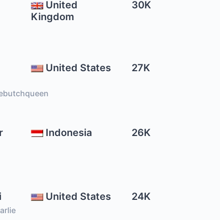
United
30K
Kingdom
United States
27K
tebutchqueen
r
Indonesia
26K
i
United States
24K
arlie