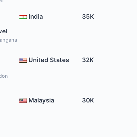
en
India
35K
vel
vangana
United States
32K
don
Malaysia
30K