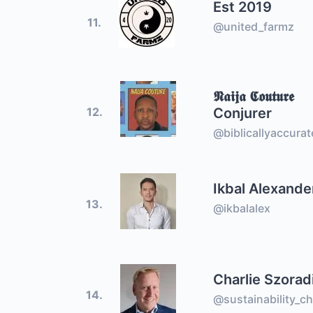
Est 2019
11.
@united_farmz
𝕹𝖆𝖎𝖏𝖆 𝕮𝖔𝖚𝖙𝖚𝖗𝖊
Conjurer
12.
@biblicallyaccura
Ikbal Alexande
13.
@ikbalalex
Charlie Szorad
14.
@sustainability_ch