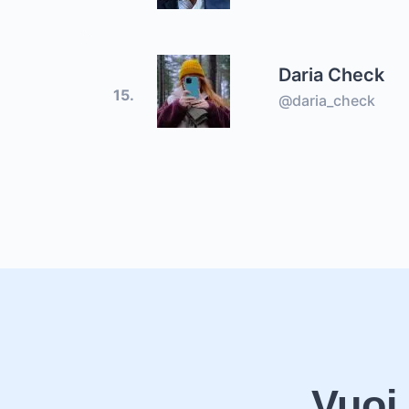
Daria Check
15.
@daria_check
Vuoi