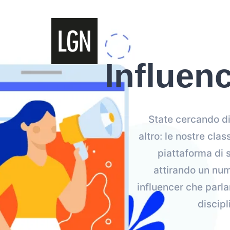
Influen
State cercando di
altro: le nostre cla
piattaforma di 
attirando un num
influencer che parl
discipl