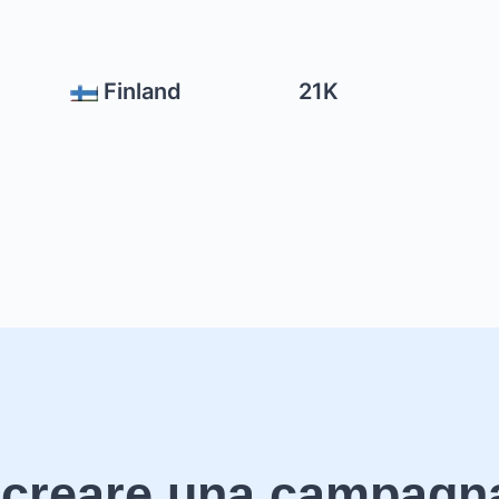
Finland
21K
 creare una campagn