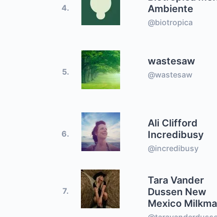
Ambiente
4.
@biotropica
wastesaw
5.
@wastesaw
Ali Clifford
Incredibusy
6.
@incredibusy
Tara Vander
Dussen New
7.
Mexico Milkma