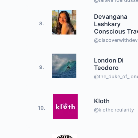
@taravanderduss
Devangana
Lashkary
8.
Conscious Tra
@discoverwithde
London Di
Teodoro
9.
@the_duke_of_lon
Kloth
10.
@klothcircularity