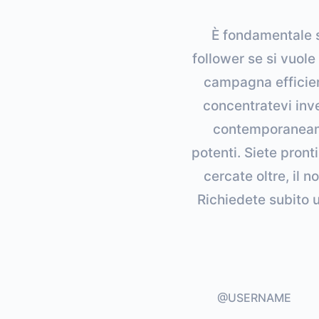
È fondamentale s
follower se si vuole
campagna efficient
concentratevi inve
contemporaneamen
potenti. Siete pront
cercate oltre, il 
Richiedete subito u
@USERNAME