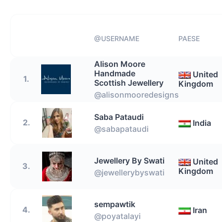
@USERNAME
PAESE
Alison Moore
Handmade
United
1.
Scottish Jewellery
Kingdom
@alisonmooredesigns
Saba Pataudi
2.
India
@sabapataudi
Jewellery By Swati
United
3.
Kingdom
@jewellerybyswati
sempawtik
4.
Iran
@poyatalayi