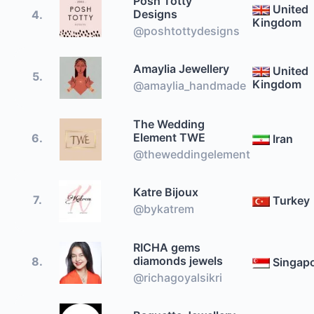
Posh Totty
United
Designs
4.
Kingdom
@poshtottydesigns
Amaylia Jewellery
United
5.
Kingdom
@amaylia_handmade
The Wedding
Element TWE
6.
Iran
@theweddingelement
Katre Bijoux
7.
Turkey
@bykatrem
RICHA gems
diamonds jewels
8.
Singap
@richagoyalsikri