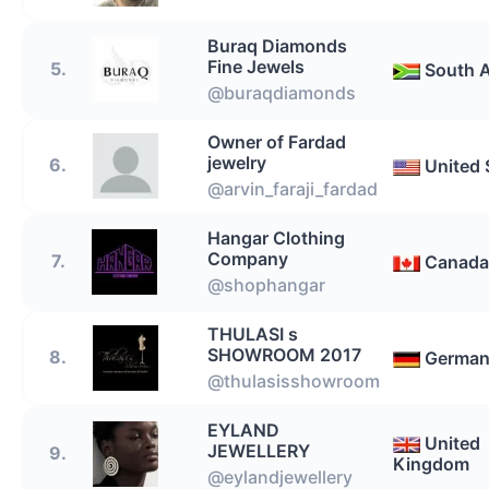
Buraq Diamonds
Fine Jewels
5.
South A
@buraqdiamonds
Owner of Fardad
jewelry
6.
United 
@arvin_faraji_fardad
Hangar Clothing
Company
7.
Canada
@shophangar
THULASI s
SHOWROOM 2017
8.
Germa
@thulasisshowroom
EYLAND
United
JEWELLERY
9.
Kingdom
@eylandjewellery