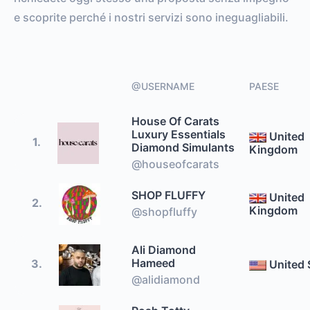
e scoprite perché i nostri servizi sono ineguagliabili.
@USERNAME
PAESE
House Of Carats
Luxury Essentials
United
1.
Diamond Simulants
Kingdom
@houseofcarats
SHOP FLUFFY
United
2.
Kingdom
@shopfluffy
Ali Diamond
Hameed
3.
United 
@alidiamond