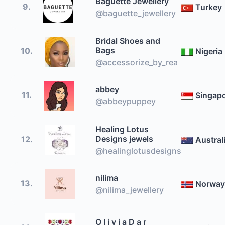
Baguette Jewellery
9.
Turkey
@baguette_jewellery
Bridal Shoes and
Bags
10.
Nigeria
@accessorize_by_rea
abbey
11.
Singap
@abbeypuppey
Healing Lotus
Designs jewels
12.
Austral
@healinglotusdesigns
nilima
13.
Norway
@nilima_jewellery
O l i v i a D a r