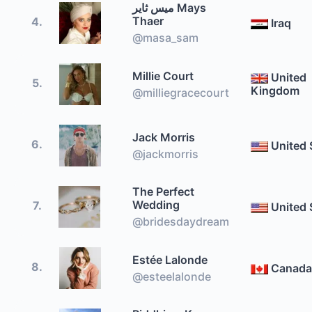
ميس ثاير Mays
Thaer
4.
Iraq
@masa_sam
Millie Court
United
5.
Kingdom
@milliegracecourt
Jack Morris
6.
United 
@jackmorris
The Perfect
Wedding
7.
United 
@bridesdaydream
Estée Lalonde
8.
Canada
@esteelalonde