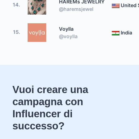
HAREMs JEWELRY
14.
United 
@haremsjewel
Voylla
15.
India
@voylla
Vuoi creare una
campagna con
Influencer di
successo?