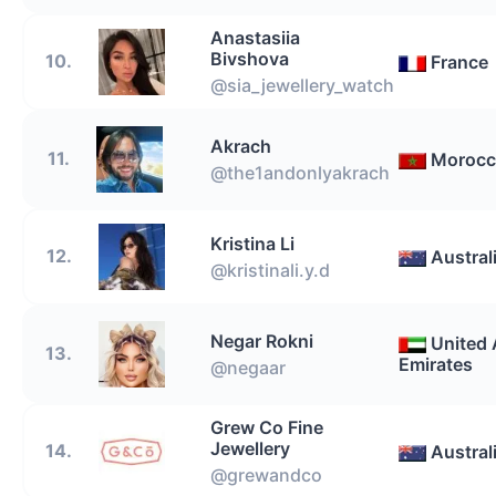
Anastasiia
Bivshova
10.
France
@sia_jewellery_watch
Akrach
11.
Moroc
@the1andonlyakrach
Kristina Li
12.
Austral
@kristinali.y.d
Negar Rokni
United 
13.
Emirates
@negaar
Grew Co Fine
Jewellery
14.
Austral
@grewandco