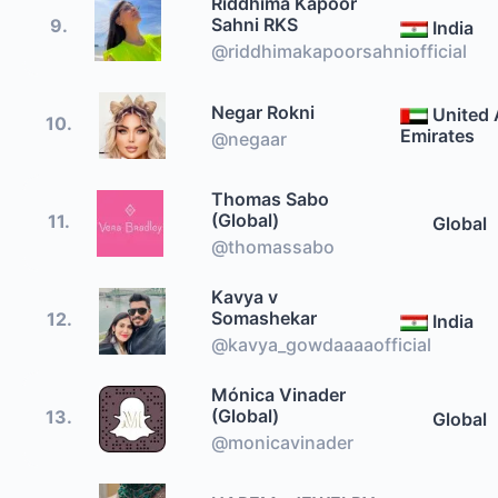
Riddhima Kapoor
Sahni RKS
9.
India
@riddhimakapoorsahniofficial
Negar Rokni
United 
10.
Emirates
@negaar
Thomas Sabo
(Global)
11.
Global
@thomassabo
Kavya v
Somashekar
12.
India
@kavya_gowdaaaaofficial
Mónica Vinader
(Global)
13.
Global
@monicavinader