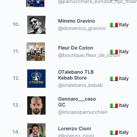
@parrucchiere_bondok_npt_mila
Mimmo Gravino
10.
Italy
@domenico_gravino
Fleur De Coton
11.
Italy
@boutique_fleur_de_coton
OTalebano TLB
Kebab Store
12.
Italy
@otalebano_kebab
Gennaro___caso
GC
13.
Italy
@imcasoparrucchieri
Lorenzo Cioni
14.
Italy
@lorenzo_cioni_