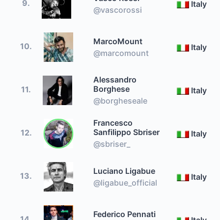
9.
Italy
@vascorossi
MarcoMount
10.
Italy
@marcomount
Alessandro
Borghese
11.
Italy
@borgheseale
Francesco
Sanfilippo Sbriser
12.
Italy
@sbriser_
Luciano Ligabue
13.
Italy
@ligabue_official
Federico Pennati
14.
Italy