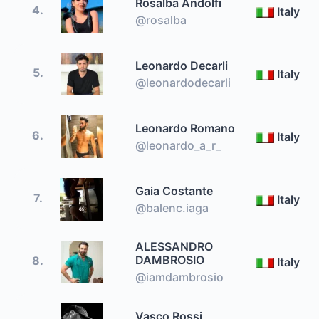
Rosalba Andolfi
4.
Italy
@rosalba
Leonardo Decarli
5.
Italy
@leonardodecarli
Leonardo Romano
6.
Italy
@leonardo_a_r_
Gaia Costante
7.
Italy
@balenc.iaga
ALESSANDRO
DAMBROSIO
8.
Italy
@iamdambrosio
Vasco Rossi