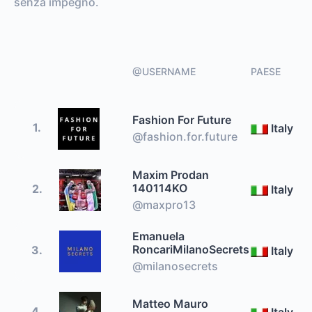
senza impegno.
@USERNAME
PAESE
Fashion For Future
1.
Italy
@fashion.for.future
Maxim Prodan
140114KO
2.
Italy
@maxpro13
Emanuela
RoncariMilanoSecrets
3.
Italy
@milanosecrets
Matteo Mauro
4.