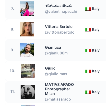
𝒱𝒶𝓁𝑒𝓃𝓉𝒾𝓃𝒶 𝒫𝑒𝒸𝒸𝒽𝒾
7.
Italy
@valentinapecchi
Vittoria Bertolo
8.
Italy
@vittoriabertolo
Gianluca
9.
Italy
@gianlu88mi
Giulio
10.
Italy
@giulio.mas
MᎪTIᎪS ᎪᏒᎪDO
Photographer
11.
Italy
Milan
@matiasarado