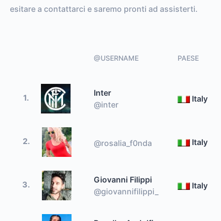
esitare a contattarci e saremo pronti ad assisterti.
@USERNAME
PAESE
Inter
1.
Italy
@inter
2.
Italy
@rosalia_f0nda
Giovanni Filippi
3.
Italy
@giovannifilippi_