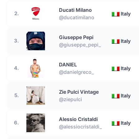
Ducati Milano
2.
Italy
@ducatimilano
Giuseppe Pepi
3.
Italy
@giuseppe_pepi_
DANIEL
4.
Italy
@danielgreco_
Zie Pulci Vintage
5.
Italy
@ziepulci
Alessio Cristaldi
6.
Italy
@alessiocristaldi_