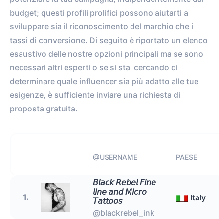
budget; questi profili prolifici possono aiutarti a
sviluppare sia il riconoscimento del marchio che i
tassi di conversione. Di seguito è riportato un elenco
esaustivo delle nostre opzioni principali ma se sono
necessari altri esperti o se si stai cercando di
determinare quale influencer sia più adatto alle tue
esigenze, è sufficiente inviare una richiesta di
proposta gratuita.
@USERNAME
PAESE
𝘉𝘭𝘢𝘤𝘬 𝘙𝘦𝘣𝘦𝘭 𝘍𝘪𝘯𝘦
𝘭𝘪𝘯𝘦 𝘢𝘯𝘥 𝘔𝘪𝘤𝘳𝘰
1.
Italy
𝘛𝘢𝘵𝘵𝘰𝘰𝘴
@blackrebel_ink