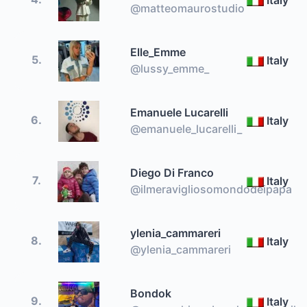
Italy
@matteomaurostudio
Elle_Emme
5.
Italy
@lussy_emme_
Emanuele Lucarelli
6.
Italy
@emanuele_lucarelli_
Diego Di Franco
7.
Italy
@ilmeravigliosomondodeipapa
ylenia_cammareri
8.
Italy
@ylenia_cammareri
Bondok
9.
Italy