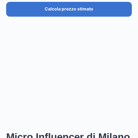
Calcola prezzo stimato
PREZZO STIMATO
€36.4K – €43.7K
EUR
GBP
USD
NOK
SEK
DKK
Creator
ha un prezzo stimato tra i
0
per
0 posts and 0
stories
.
Creator
puó raggiungere un reach di
0
followers,
.
0
EST. REACH
0
0
EST. STORY
EST. POST
IMPRESSIONS
IMPRESSIONS
Micro Influencer di Milano