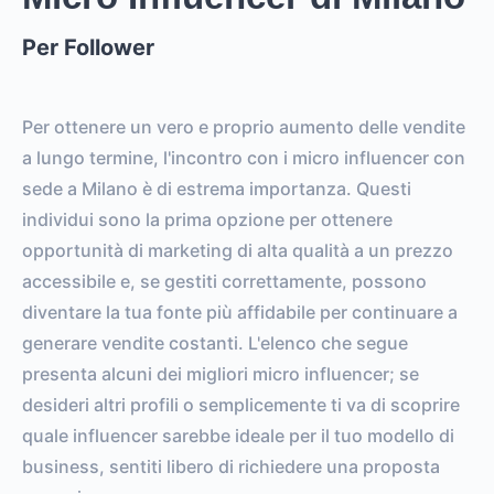
Per Follower
0
0
FOLLOWERS
TOTAL POSTS
0%
vs.
0%
Per ottenere un vero e proprio aumento delle vendite
ENGAGEMENT RATE
VS. BENCHMARK
a lungo termine, l'incontro con i micro influencer con
sede a Milano è di estrema importanza. Questi
individui sono la prima opzione per ottenere
opportunità di marketing di alta qualità a un prezzo
accessibile e, se gestiti correttamente, possono
diventare la tua fonte più affidabile per continuare a
generare vendite costanti. L'elenco che segue
presenta alcuni dei migliori micro influencer; se
desideri altri profili o semplicemente ti va di scoprire
quale influencer sarebbe ideale per il tuo modello di
business, sentiti libero di richiedere una proposta