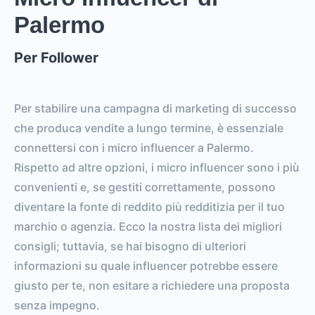
Palermo
0
0
FOLLOWERS
TOTAL POSTS
Per Follower
0%
vs.
0%
ENGAGEMENT RATE
VS. BENCHMARK
Per stabilire una campagna di marketing di successo
che produca vendite a lungo termine, è essenziale
connettersi con i micro influencer a Palermo.
Rispetto ad altre opzioni, i micro influencer sono i più
convenienti e, se gestiti correttamente, possono
diventare la fonte di reddito più redditizia per il tuo
marchio o agenzia. Ecco la nostra lista dei migliori
consigli; tuttavia, se hai bisogno di ulteriori
informazioni su quale influencer potrebbe essere
giusto per te, non esitare a richiedere una proposta
senza impegno.