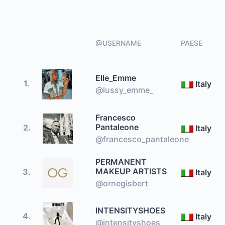
@USERNAME
PAESE
Elle_Emme
1.
Italy
@lussy_emme_
Francesco
Pantaleone
2.
Italy
@francesco_pantaleone
PERMANENT
MAKEUP ARTISTS
3.
Italy
@ornegisbert
INTENSITYSHOES
4.
Italy
@intensityshoes