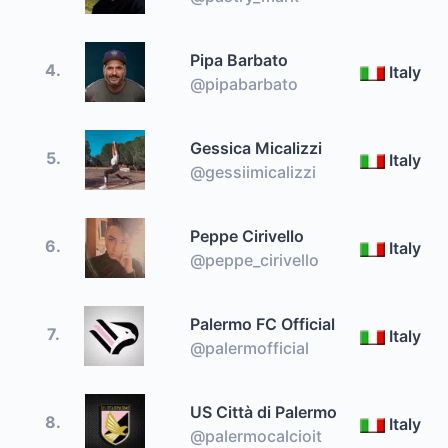
Pipa Barbato
4.
Italy
@pipabarbato
Gessica Micalizzi
5.
Italy
@gessiimicalizzi
Peppe Cirivello
6.
Italy
@peppe_cirivello
Palermo FC Official
7.
Italy
@palermofficial
US Città di Palermo
8.
Italy
@palermocalcioit