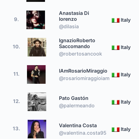
Anastasia Di
lorenzo
9.
Italy
@dilasia
IgnazioRoberto
Saccomando
10.
Italy
@robertosancook
IAmRosarioMiraggio
11.
Italy
@rosariomiraggioiam
Pato Gastón
12.
Italy
@palermeando
Valentina Costa
13.
Italy
@valentina.costa95