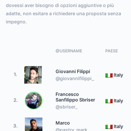
dovessi aver bisogno di opzioni aggiuntive o più
adatte, non esitare a richiedere una proposta senza
impegno.
@USERNAME
PAESE
Giovanni Filippi
1.
Italy
@giovannifilippi_
Francesco
Sanfilippo Sbriser
2.
Italy
@sbriser_
Marco
3.
Italy
@pastry_mark