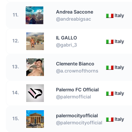
Andrea Saccone
11.
Italy
@andreabigsac
IL GALLO
12.
Italy
@gabri_3
Clemente Bianco
13.
Italy
@a.crownofthorns
Palermo FC Official
14.
Italy
@palermofficial
palermocityofficial
15.
Italy
@palermocityofficial