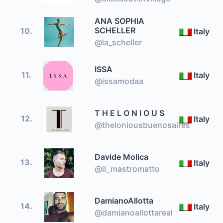
ANA SOPHIA
SCHELLER
10.
Italy
@la_scheller
ISSA
11.
Italy
@issamodaa
T H E L O N I O U S
12.
Italy
@theloniousbuenosaires
Davide Molica
13.
Italy
@il_mastromatto
DamianoAllotta
14.
Italy
@damianoallottareal