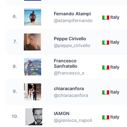
Fernando Atampi
6.
Italy
@atampifernando
Peppe Cirivello
7.
Italy
@peppe_cirivello
Francesco
Sanfratello
8.
Italy
@francesco_s
chiaracanfora
9.
Italy
@chiaracanfora
IAMGN
10.
Italy
@gianluca_napoli