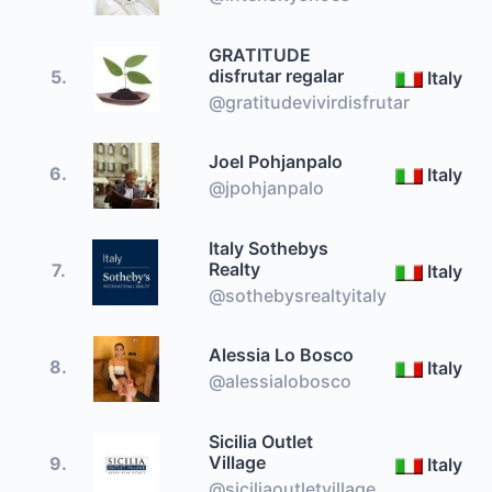
GRATITUDE
disfrutar regalar
5.
Italy
@gratitudevivirdisfrutar
Joel Pohjanpalo
6.
Italy
@jpohjanpalo
Italy Sothebys
Realty
7.
Italy
@sothebysrealtyitaly
Alessia Lo Bosco
8.
Italy
@alessialobosco
Sicilia Outlet
Village
9.
Italy
@siciliaoutletvillage