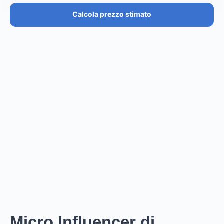
Calcola prezzo stimato
PREZZO STIMATO
€36.4K – €43.7K
EUR
GBP
USD
NOK
SEK
DKK
Creator
ha un prezzo stimato tra i
0
per
0 posts and 0
stories
.
Creator
puó raggiungere un reach di
0
followers,
.
0
EST. REACH
0
0
EST. STORY
EST. POST
IMPRESSIONS
IMPRESSIONS
Micro Influencer di