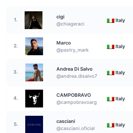
cigi
1.
Italy
@chiageraci
Marco
2.
Italy
@pastry_mark
Andrea Di Salvo
3.
Italy
@andrea.disalvo7
CAMPOBRAVO
4.
Italy
@campobravoarg
casciani
5.
Italy
@casciani.oficial