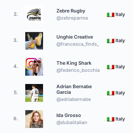
Zebre Rugby
2.
Italy
@zebreparma
Unghie Creative
3.
Italy
@francesca_finds_
The King Shark
4.
Italy
@federico_bocchia
Adrian Bernabe
Garcia
5.
Italy
@adriabernabe
Ida Grosso
6.
Italy
@dubaiitalian