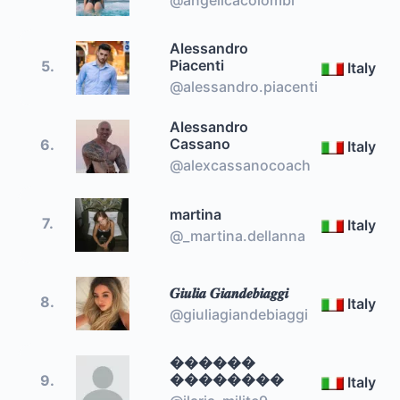
Alessandro
Piacenti
5.
Italy
@alessandro.piacenti
Alessandro
Cassano
6.
Italy
@alexcassanocoach
martina
7.
Italy
@_martina.dellanna
𝑮𝒊𝒖𝒍𝒊𝒂 𝑮𝒊𝒂𝒏𝒅𝒆𝒃𝒊𝒂𝒈𝒈𝒊
8.
Italy
@giuliagiandebiaggi
������
��������
9.
Italy