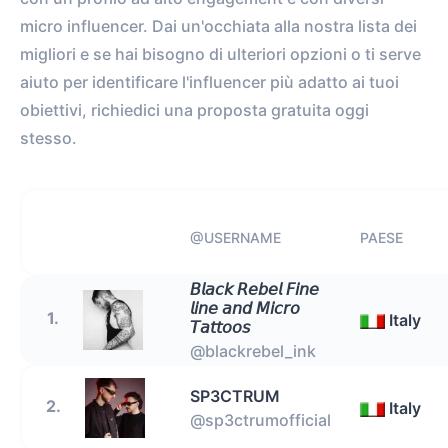
micro influencer. Dai un'occhiata alla nostra lista dei
migliori e se hai bisogno di ulteriori opzioni o ti serve
aiuto per identificare l'influencer più adatto ai tuoi
obiettivi, richiedici una proposta gratuita oggi
stesso.
@USERNAME
PAESE
𝘉𝘭𝘢𝘤𝘬 𝘙𝘦𝘣𝘦𝘭 𝘍𝘪𝘯𝘦
𝘭𝘪𝘯𝘦 𝘢𝘯𝘥 𝘔𝘪𝘤𝘳𝘰
1.
Italy
𝘛𝘢𝘵𝘵𝘰𝘰𝘴
@blackrebel_ink
SP3CTRUM
2.
Italy
@sp3ctrumofficial