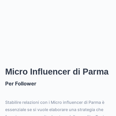
EUR
GBP
USD
NOK
SEK
DKK
Creator
ha un prezzo stimato tra i
0
per
0 posts and 0
stories
.
Creator
puó raggiungere un reach di
0
followers,
.
0
EST. REACH
0
0
EST. STORY
EST. POST
IMPRESSIONS
IMPRESSIONS
Micro Influencer di Parma
Per Follower
0
0
FOLLOWERS
TOTAL POSTS
0%
vs.
0%
Stabilire relazioni con i Micro influencer di Parma è
ENGAGEMENT RATE
VS. BENCHMARK
essenziale se si vuole elaborare una strategia che