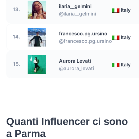
ilaria__gelmini
13.
Italy
@ilaria__gelmini
francesco.pg.ursino
14.
Italy
@francesco.pg.ursino
Aurora Levati
15.
Italy
@aurora_levati
Quanti Influencer ci sono
a Parma