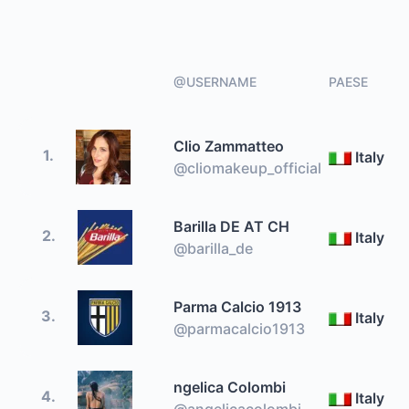
@USERNAME
PAESE
Clio Zammatteo
1.
Italy
@cliomakeup_official
Barilla DE AT CH
2.
Italy
@barilla_de
Parma Calcio 1913
3.
Italy
@parmacalcio1913
ngelica Colombi
4.
Italy
@angelicacolombi