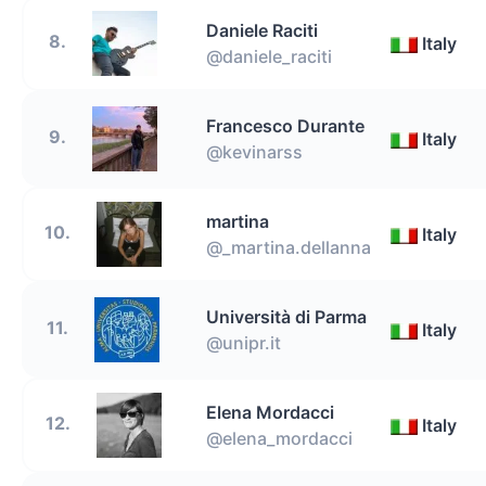
Daniele Raciti
8.
Italy
@daniele_raciti
Francesco Durante
9.
Italy
@kevinarss
martina
10.
Italy
@_martina.dellanna
Università di Parma
11.
Italy
@unipr.it
Elena Mordacci
12.
Italy
@elena_mordacci