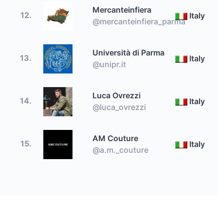
Mercanteinfiera
12.
Italy
@mercanteinfiera_parma
Università di Parma
13.
Italy
@unipr.it
Luca Ovrezzi
14.
Italy
@luca_ovrezzi
AM Couture
15.
Italy
@a.m._couture