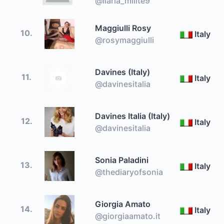
@ilaria_milite9
Maggiulli Rosy
10.
Italy
@rosymaggiulli
Davines (Italy)
11.
Italy
@davinesitalia
Davines Italia (Italy)
12.
Italy
@davinesitalia
Sonia Paladini
13.
Italy
@thediaryofsonia
Giorgia Amato
14.
Italy
@giorgiaamato.it