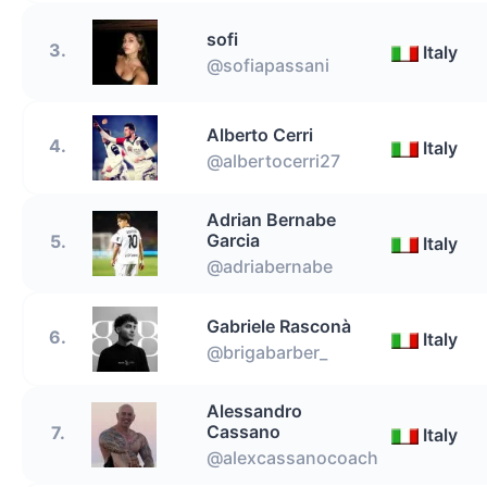
sofi
3.
Italy
@sofiapassani
Alberto Cerri
4.
Italy
@albertocerri27
Adrian Bernabe
Garcia
5.
Italy
@adriabernabe
Gabriele Rasconà
6.
Italy
@brigabarber_
Alessandro
Cassano
7.
Italy
@alexcassanocoach