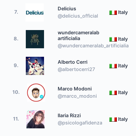
Delicius
7.
Italy
@delicius_official
wundercameralab
artificialia
8.
Italy
@wundercameralab_artificialia
Alberto Cerri
9.
Italy
@albertocerri27
Marco Modoni
10.
Italy
@marco_modoni
Ilaria Rizzi
11.
Italy
@psicologafidenza