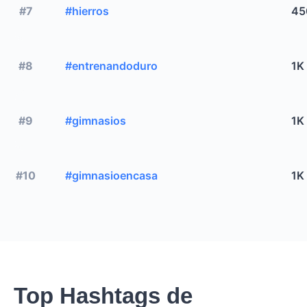
#7
#hierros
45
#8
#entrenandoduro
1K
#9
#gimnasios
1K
#10
#gimnasioencasa
1K
Top Hashtags de