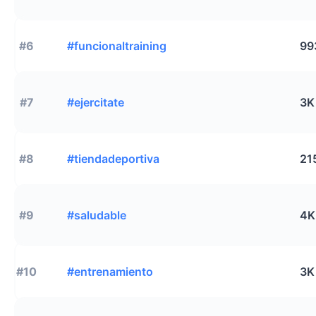
#6
#funcionaltraining
99
#7
#ejercitate
3K
#8
#tiendadeportiva
21
#9
#saludable
4K
#10
#entrenamiento
3K