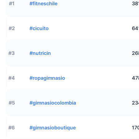
#1
#fitneschile
38
#2
#cicuito
64
#3
#nutricin
26
#4
#ropagimnasio
47
#5
#gimnasiocolombia
23
#6
#gimnasioboutique
17