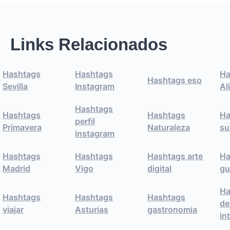
Links Relacionados
Hashtags
Hashtags
Ha
Hashtags eso
Sevilla
Instagram
Al
Hashtags
Hashtags
Hashtags
Ha
perfil
Primavera
Naturaleza
su
instagram
Hashtags
Hashtags
Hashtags arte
Ha
Madrid
Vigo
digital
gu
Ha
Hashtags
Hashtags
Hashtags
de
viajar
Asturias
gastronomia
in