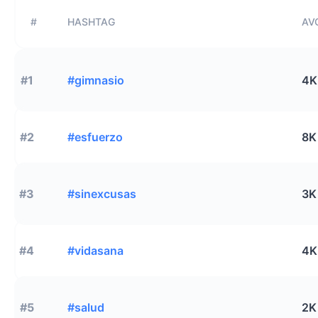
#
HASHTAG
AVG
#1
#gimnasio
4K
#2
#esfuerzo
8K
#3
#sinexcusas
3K
#4
#vidasana
4K
#5
#salud
2K