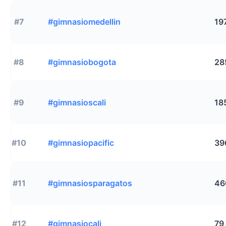
#7
#gimnasiomedellin
19
#8
#gimnasiobogota
28
#9
#gimnasioscali
18
#10
#gimnasiopacific
39
#11
#gimnasiosparagatos
46
#12
#gimnasiocali
79