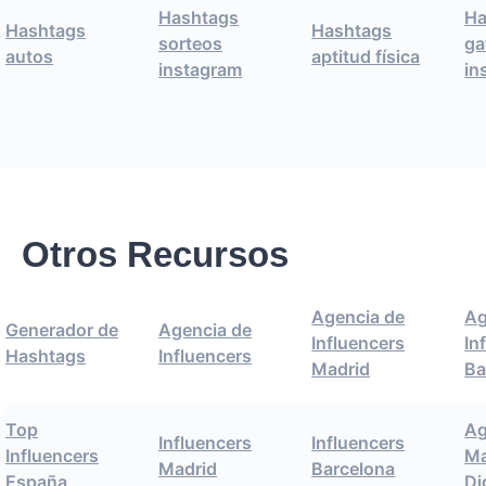
Hashtags
Ha
Hashtags
Hashtags
sorteos
ga
autos
aptitud física
instagram
in
Otros Recursos
Agencia de
Ag
Generador de
Agencia de
Influencers
In
Hashtags
Influencers
Madrid
Ba
Top
Ag
Influencers
Influencers
Influencers
Ma
Madrid
Barcelona
España
Di