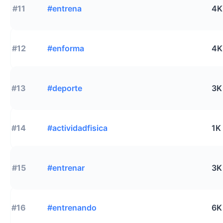
#11
#entrena
4K
#12
#enforma
4K
#13
#deporte
3K
#14
#actividadfisica
1K
#15
#entrenar
3K
#16
#entrenando
6K