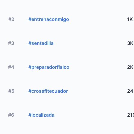
#2
#entrenaconmigo
1K
#3
#sentadilla
3K
#4
#preparadorfisico
2K
#5
#crossfitecuador
24
#6
#localizada
21