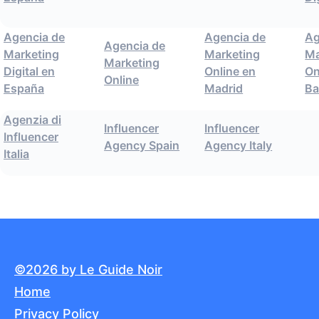
Agencia de
Agencia de
Ag
Agencia de
Marketing
Marketing
Ma
Marketing
Digital en
Online en
On
Online
España
Madrid
Ba
Agenzia di
Influencer
Influencer
Influencer
Agency Spain
Agency Italy
Italia
©2026 by Le Guide Noir
Home
Privacy Policy