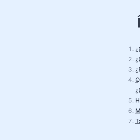
¿
¿
¿
Q
¿
H
M
T