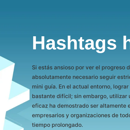
Hashtags 
Si estás ansioso por ver el progreso 
absolutamente necesario seguir estri
mini guía. En el actual entorno, logra
bastante difícil; sin embargo, utiliza
eficaz ha demostrado ser altamente ex
empresarios y organizaciones de tod
tiempo prolongado.