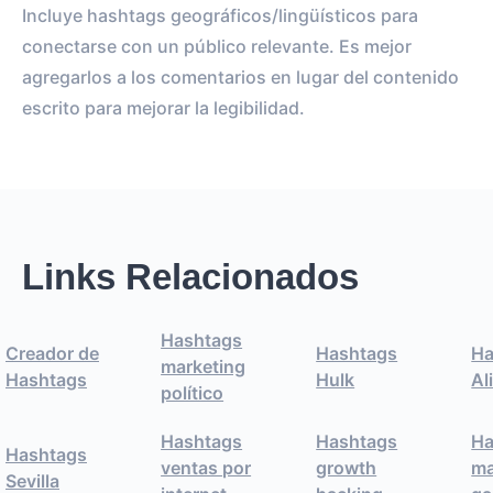
Incluye hashtags geográficos/lingüísticos para
conectarse con un público relevante. Es mejor
agregarlos a los comentarios en lugar del contenido
escrito para mejorar la legibilidad.
Links Relacionados
Hashtags
Creador de
Hashtags
Ha
marketing
Hashtags
Hulk
Al
político
Hashtags
Hashtags
Ha
Hashtags
ventas por
growth
ma
Sevilla