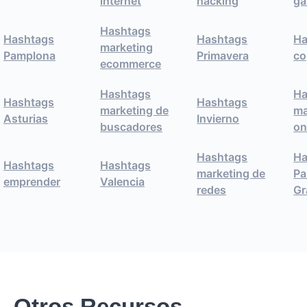
internet
hacking
ga
Hashtags
Hashtags
Hashtags
Ha
marketing
Pamplona
Primavera
co
ecommerce
Hashtags
Ha
Hashtags
Hashtags
marketing de
ma
Asturias
Invierno
buscadores
on
Hashtags
Ha
Hashtags
Hashtags
marketing de
Pa
emprender
Valencia
redes
Gr
Otros Recursos