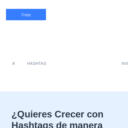
Copy
#
HASHTAG
AVG
¿Quieres Crecer con
Hashtags de manera