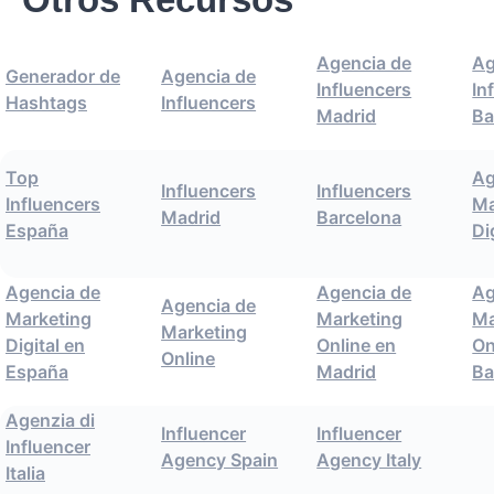
Agencia de
Ag
Generador de
Agencia de
Influencers
In
Hashtags
Influencers
Madrid
Ba
Top
Ag
Influencers
Influencers
Influencers
Ma
Madrid
Barcelona
España
Di
Agencia de
Agencia de
Ag
Agencia de
Marketing
Marketing
Ma
Marketing
Digital en
Online en
On
Online
España
Madrid
Ba
Agenzia di
Influencer
Influencer
Influencer
Agency Spain
Agency Italy
Italia