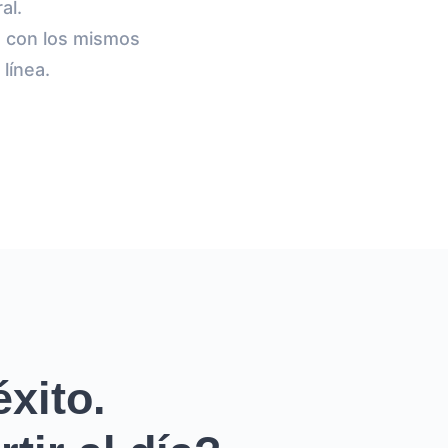
al.
s con los mismos
línea.
xito.