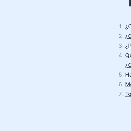
¿C
¿C
¿P
Qu
¿C
Ha
Me
To