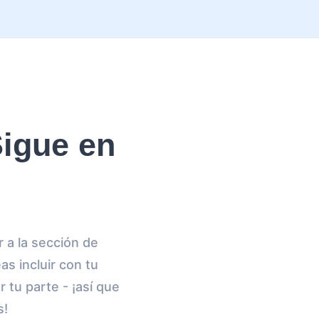
igue en
 a la sección de
s incluir con tu
 tu parte - ¡así que
s!