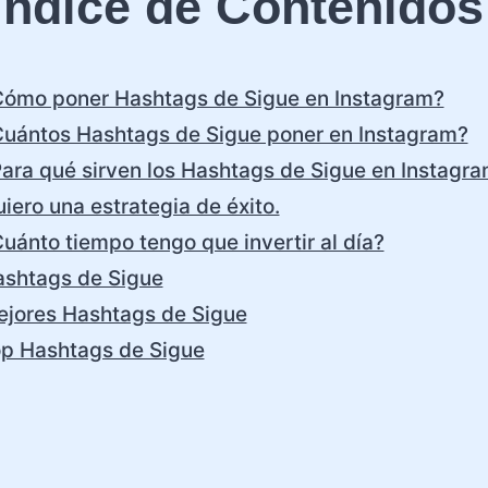
Índice de Contenidos
ómo poner Hashtags de Sigue en Instagram?
uántos Hashtags de Sigue poner en Instagram?
ara qué sirven los Hashtags de Sigue en Instagr
iero una estrategia de éxito.
uánto tiempo tengo que invertir al día?
shtags de Sigue
jores Hashtags de Sigue
p Hashtags de Sigue