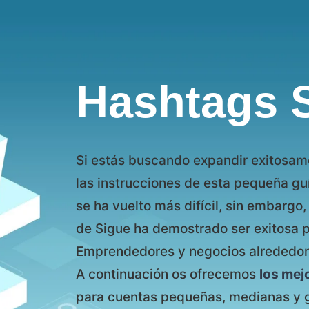
Hashtags 
Si estás buscando expandir exitosame
las instrucciones de esta pequeña gu
se ha vuelto más difícil, sin embargo
de Sigue ha demostrado ser exitosa p
Emprendedores y negocios alrededor
A continuación os ofrecemos
los mej
para cuentas pequeñas, medianas y 