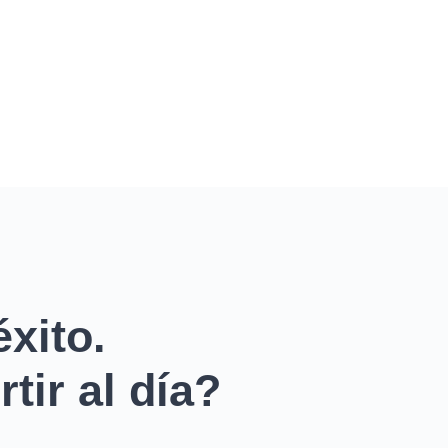
xito.
tir al día?