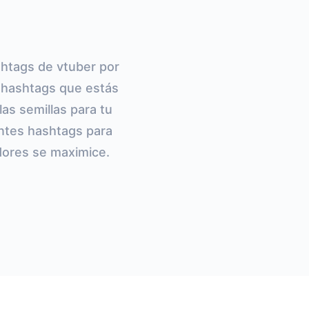
shtags de vtuber por
s hashtags que estás
as semillas para tu
entes hashtags para
dores se maximice.