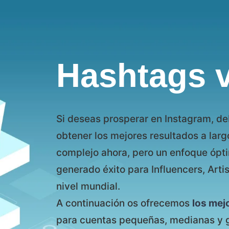
Hashtags 
Si deseas prosperar en Instagram, de
obtener los mejores resultados a larg
complejo ahora, pero un enfoque ópt
generado éxito para Influencers, Arti
nivel mundial.
A continuación os ofrecemos
los mej
para cuentas pequeñas, medianas y 