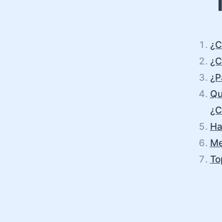
¿C
¿C
¿P
Qu
¿C
Ha
Me
To