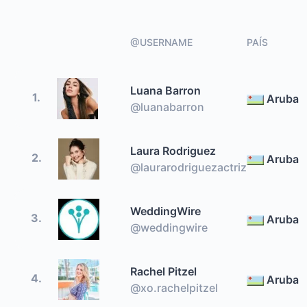
@USERNAME
PAÍS
Luana Barron
1.
Aruba
@luanabarron
Laura Rodriguez
2.
Aruba
@laurarodriguezactriz
WeddingWire
3.
Aruba
@weddingwire
Rachel Pitzel
4.
Aruba
@xo.rachelpitzel