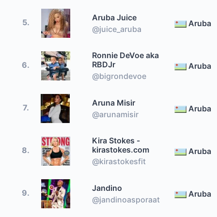
Aruba Juice
5.
Aruba
@juice_aruba
Ronnie DeVoe aka
RBDJr
6.
Aruba
@bigrondevoe
Aruna Misir
7.
Aruba
@arunamisir
Kira Stokes -
kirastokes.com
8.
Aruba
@kirastokesfit
Jandino
9.
Aruba
@jandinoasporaat