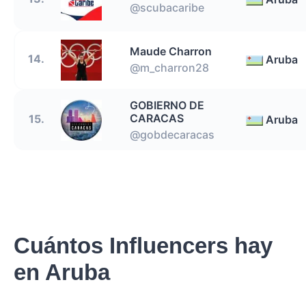
@scubacaribe
Maude Charron
14.
Aruba
@m_charron28
GOBIERNO DE
CARACAS
15.
Aruba
@gobdecaracas
Cuántos Influencers hay
en Aruba