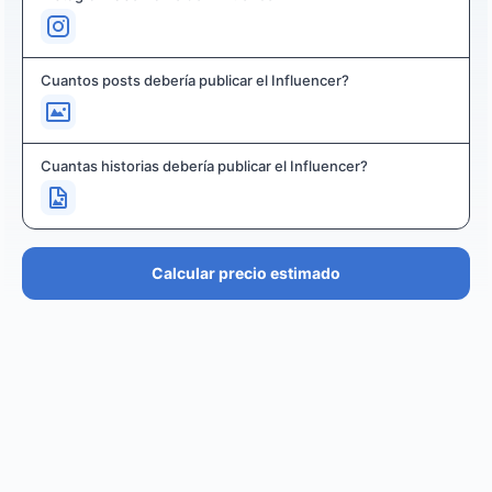
Cuantos posts debería publicar el Influencer?
Cuantas historias debería publicar el Influencer?
Calcular precio estimado
PRECIO ESTIMADO
€36.4K – €43.7K
EUR
GBP
USD
NOK
SEK
DKK