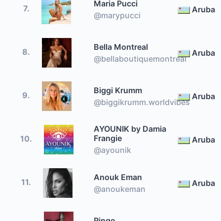
Maria Pucci
7.
Aruba
@marypucci
Bella Montreal
8.
Aruba
@bellaboutiquemontreal
Biggi Krumm
9.
Aruba
@biggikrumm.worldvibes
AYOUNIK by Damia
Frangie
10.
Aruba
@ayounik
Anouk Eman
11.
Aruba
@anoukeman
Ringo