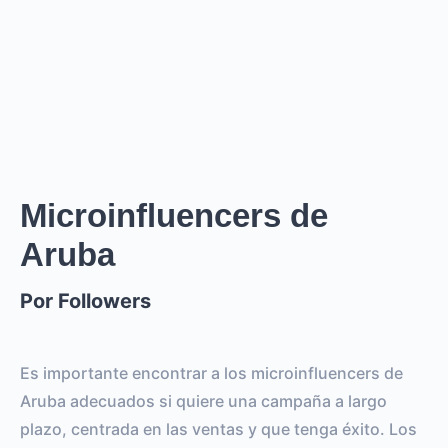
Creator
puede cobrar desde
0
por
0 posts and 0 stories
.
Creator
puede llegar a un reach de
0
followers, crear
.
0
REACH ESTIMADO
0
0
IMPRESIONES POR LA
IMPRESIONES POR EL
HISTORIA
POST
Microinfluencers de
Aruba
0
0
SEGUIDORES
TOTAL INTERACTIONS
Por Followers
0%
vs.
0%
ENGAGEMENT RATE
VS BENCHMARK
Es importante encontrar a los microinfluencers de
Aruba adecuados si quiere una campaña a largo
plazo, centrada en las ventas y que tenga éxito. Los