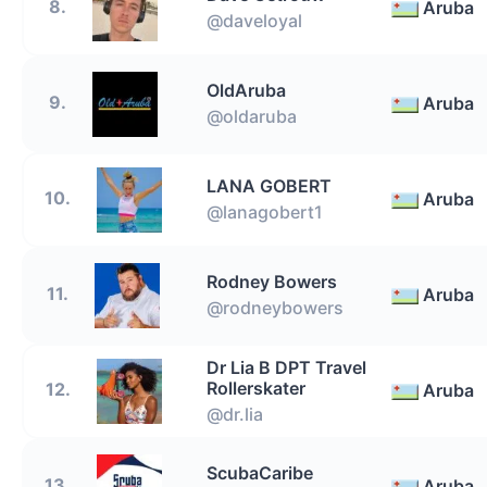
8.
Aruba
@daveloyal
OldAruba
9.
Aruba
@oldaruba
LANA GOBERT
10.
Aruba
@lanagobert1
Rodney Bowers
11.
Aruba
@rodneybowers
Dr Lia B DPT Travel
Rollerskater
12.
Aruba
@dr.lia
ScubaCaribe
13.
Aruba