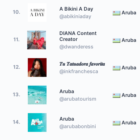
A Bikini A Day
10.
Aruba
@abikiniaday
DIANA Content
Creator
11.
Aruba
@dwanderess
𝑻𝒖 𝑻𝒂𝒕𝒖𝒂𝒅𝒐𝒓𝒂 𝒇𝒂𝒗𝒐𝒓𝒊𝒕𝒂
12.
Aruba
@inkfranchesca
Aruba
13.
Aruba
@arubatourism
Aruba
14.
Aruba
@arubabonbini