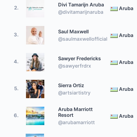
Divi Tamarijn Aruba
2.
Aruba
@divitamarijnaruba
Saul Maxwell
3.
Aruba
@saulmaxwellofficial
Sawyer Fredericks
4.
Aruba
@sawyerfrdrx
Sierra Ortiz
5.
Aruba
@artsiartistry
Aruba Marriott
Resort
6.
Aruba
@arubamarriott