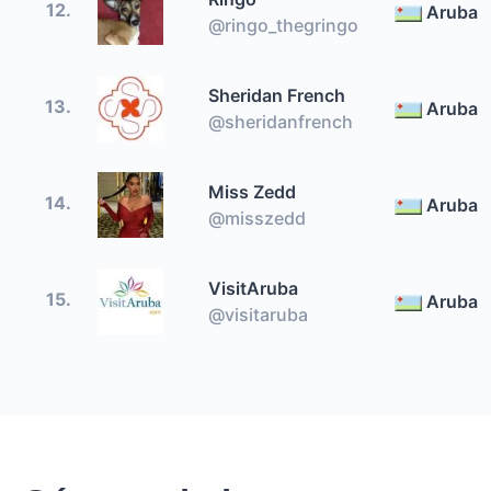
12.
Aruba
@ringo_thegringo
Sheridan French
13.
Aruba
@sheridanfrench
Miss Zedd
14.
Aruba
@misszedd
VisitAruba
15.
Aruba
@visitaruba