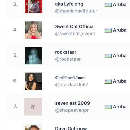
aka Lyfelong
3.
Aruba
@themichaelfoster
Sweet Cat Official
4.
Aruba
@sweetcat_sweet
rockstaar
5.
Aruba
@rockstaar_
ℭ𝔞𝔯𝔦𝔟𝔟𝔢𝔞𝔫𝔐𝔞𝔪𝔦
6.
Aruba
@stardazzle97
seven est 2009
7.
Aruba
@shopsevenpr
Dave Getrouw