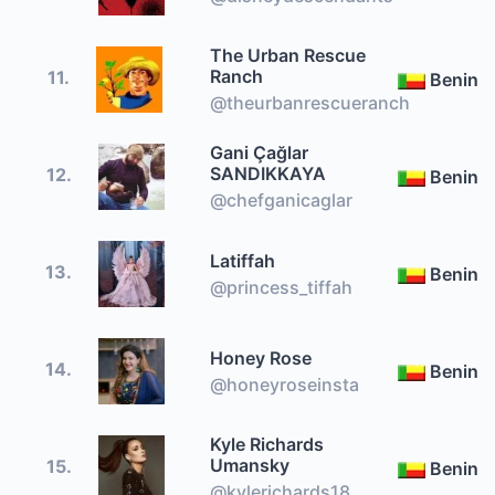
The Urban Rescue
Ranch
11.
Benin
@theurbanrescueranch
Gani Çağlar
SANDIKKAYA
12.
Benin
@chefganicaglar
Latiffah
13.
Benin
@princess_tiffah
Honey Rose
14.
Benin
@honeyroseinsta
Kyle Richards
Umansky
15.
Benin
@kylerichards18