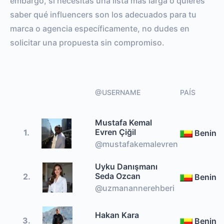
embargo, si necesitas una lista más larga o quieres
saber qué influencers son los adecuados para tu
marca o agencia específicamente, no dudes en
solicitar una propuesta sin compromiso.
@USERNAME
PAÍS
Mustafa Kemal
Evren Çiğil
1.
Benin
@mustafakemalevren
Uyku Danışmanı
Seda Ozcan
2.
Benin
@uzmanannerehberi
Hakan Kara
3.
Benin