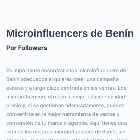
0
REACH ESTIMADO
0
0
IMPRESIONES POR LA
IMPRESIONES POR EL
HISTORIA
POST
Microinfluencers de Benín
Por Followers
0
0
SEGUIDORES
TOTAL INTERACTIONS
0%
vs.
0%
Es importante encontrar a los microinfluencers de
ENGAGEMENT RATE
VS BENCHMARK
Benín adecuados si quieres crear una campaña
exitosa y a largo plazo centrada en las ventas. Los
microinfluencers ofrecen la mejor relación calidad-
precio y, si se gestionan adecuadamente, pueden
convertirse en la mejor herramienta de ventas y
conversión de tu marca o agencia. Aquí tienes una
lista de los mejores microinfluencers de Benín; sin