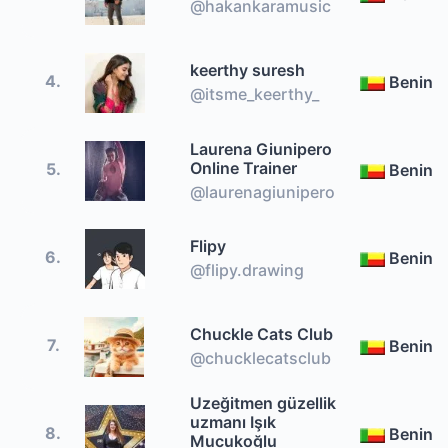
@hakankaramusic
keerthy suresh
4.
Benin
@itsme_keerthy_
Laurena Giunipero
Online Trainer
5.
Benin
@laurenagiunipero
Flipy
6.
Benin
@flipy.drawing
Chuckle Cats Club
7.
Benin
@chucklecatsclub
Uzeğitmen güzellik
uzmanı Işık
8.
Benin
Mucukoğlu