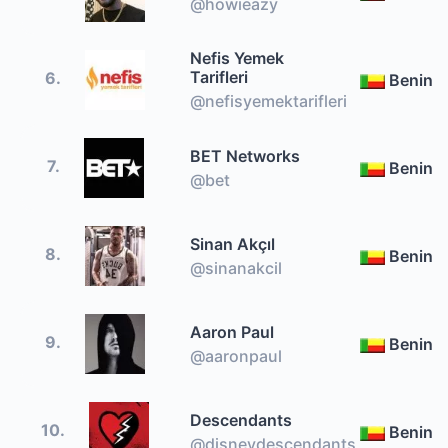
@howieazy
Nefis Yemek
Tarifleri
6.
Benin
@nefisyemektarifleri
BET Networks
7.
Benin
@bet
Sinan Akçıl
8.
Benin
@sinanakcil
Aaron Paul
9.
Benin
@aaronpaul
Descendants
10.
Benin
@disneydescendants