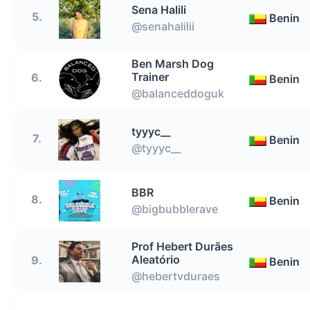
Sena Halili
5.
Benin
@senahalilii
Ben Marsh Dog
Trainer
6.
Benin
@balanceddoguk
tyyyc__
7.
Benin
@tyyyc__
BBR
8.
Benin
@bigbubblerave
Prof Hebert Durães
Aleatório
9.
Benin
@hebertvduraes