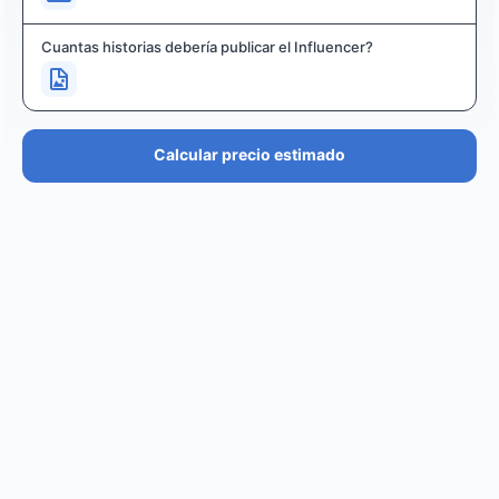
Cuantas historias debería publicar el Influencer?
Calcular precio estimado
PRECIO ESTIMADO
€36.4K – €43.7K
EUR
GBP
USD
NOK
SEK
DKK
Creator
puede cobrar desde
0
por
0 posts and 0 stories
.
Creator
puede llegar a un reach de
0
followers, crear
.