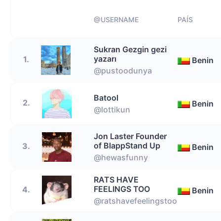
@USERNAME
PAÍS
Sukran Gezgin gezi
yazarı
1.
Benin
@pustoodunya
Batool
2.
Benin
@lottikun
Jon Laster Founder
of BlappStand Up
3.
Benin
@hewasfunny
RATS HAVE
FEELINGS TOO
4.
Benin
@ratshavefeelingstoo