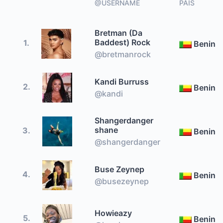
@USERNAME
PAÍS
Bretman (Da
Baddest) Rock
1.
Benin
@bretmanrock
Kandi Burruss
2.
Benin
@kandi
Shangerdanger
shane
3.
Benin
@shangerdanger
Buse Zeynep
4.
Benin
@busezeynep
Howieazy
5.
Benin