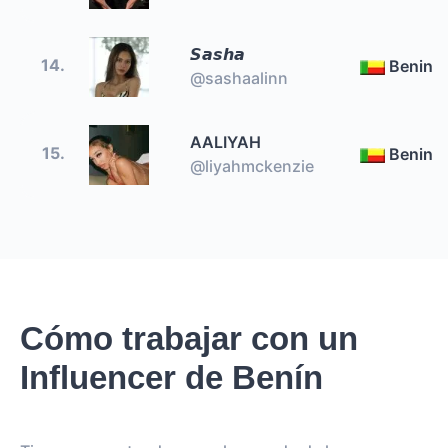
𝙎𝙖𝙨𝙝𝙖
14.
Benin
@sashaalinn
AALIYAH
15.
Benin
@liyahmckenzie
Cómo trabajar con un
Influencer de Benín