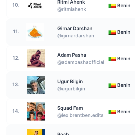
Ritmi Ahenk
10.
Benin
@ritmiahenk
Girnar Darshan
11.
Benin
@girnardarshan
Adam Pasha
12.
Benin
@adampashaofficial
Ugur Bilgin
13.
Benin
@ugurbilgin
Squad Fam
14.
Benin
@lexibrentben.edits
Poch