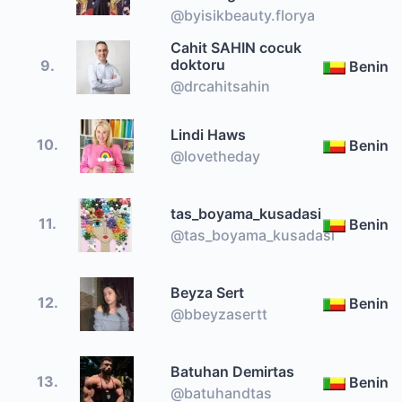
@byisikbeauty.florya
Cahit SAHIN cocuk
doktoru
9.
Benin
@drcahitsahin
Lindi Haws
10.
Benin
@lovetheday
tas_boyama_kusadasi
11.
Benin
@tas_boyama_kusadasi
Beyza Sert
12.
Benin
@bbeyzasertt
Batuhan Demirtas
13.
Benin
@batuhandtas