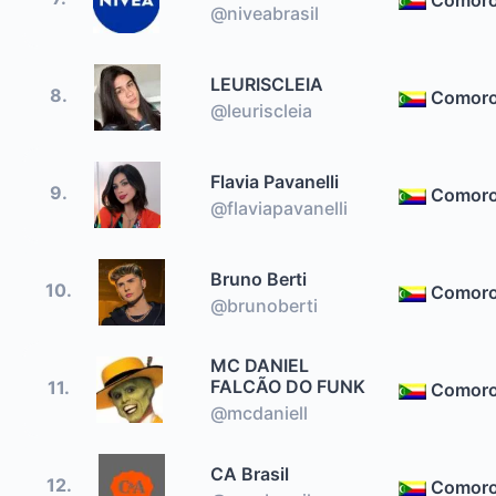
@niveabrasil
LEURISCLEIA
8.
Comor
@leuriscleia
Flavia Pavanelli
9.
Comor
@flaviapavanelli
Bruno Berti
10.
Comor
@brunoberti
MC DANIEL
FALCÃO DO FUNK
11.
Comor
@mcdaniell
CA Brasil
12.
Comor