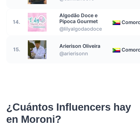
Algodão Doce e
Pipoca Gourmet
14.
Comor
@lilyalgodaodoce
Arierison Oliveira
15.
Comor
@arierisonn
¿Cuántos Influencers hay
en Moroni?