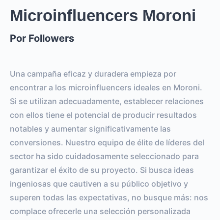
HISTORIA
POST
Microinfluencers Moroni
Por Followers
0
0
SEGUIDORES
TOTAL INTERACTIONS
0%
vs.
0%
Una campaña eficaz y duradera empieza por
ENGAGEMENT RATE
VS BENCHMARK
encontrar a los microinfluencers ideales en Moroni.
Si se utilizan adecuadamente, establecer relaciones
con ellos tiene el potencial de producir resultados
notables y aumentar significativamente las
conversiones. Nuestro equipo de élite de líderes del
sector ha sido cuidadosamente seleccionado para
garantizar el éxito de su proyecto. Si busca ideas
ingeniosas que cautiven a su público objetivo y
superen todas las expectativas, no busque más: nos
complace ofrecerle una selección personalizada