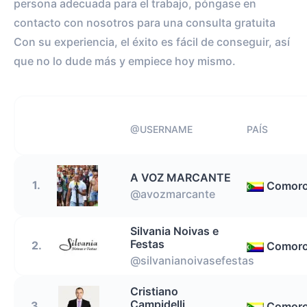
persona adecuada para el trabajo, póngase en
contacto con nosotros para una consulta gratuita
Con su experiencia, el éxito es fácil de conseguir, así
que no lo dude más y empiece hoy mismo.
@USERNAME
PAÍS
A VOZ MARCANTE
1.
Comor
@avozmarcante
Silvania Noivas e
Festas
2.
Comor
@silvanianoivasefestas
Cristiano
Campidelli
3.
Comor