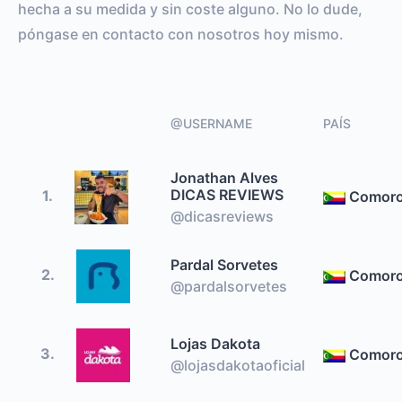
hecha a su medida y sin coste alguno. No lo dude,
póngase en contacto con nosotros hoy mismo.
@USERNAME
PAÍS
Jonathan Alves
DICAS REVIEWS
1.
Comor
@dicasreviews
Pardal Sorvetes
2.
Comor
@pardalsorvetes
Lojas Dakota
3.
Comor
@lojasdakotaoficial