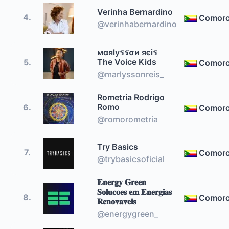
Verinha Bernardino
4.
Comor
@verinhabernardino
мαяlyรรσи яєiร
The Voice Kids
5.
Comor
@marlyssonreis_
Rometria Rodrigo
Romo
6.
Comor
@romorometria
Try Basics
7.
Comor
@trybasicsoficial
𝐄𝐧𝐞𝐫𝐠𝐲 𝐆𝐫𝐞𝐞𝐧
𝐒𝐨𝐥𝐮𝐜𝐨𝐞𝐬 𝐞𝐦 𝐄𝐧𝐞𝐫𝐠𝐢𝐚𝐬
8.
Comor
𝐑𝐞𝐧𝐨𝐯𝐚𝐯𝐞𝐢𝐬
@energygreen_