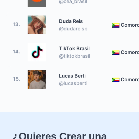
@cea_brasil
Duda Reis
13.
Comor
@dudareisb
TikTok Brasil
14.
Comor
@tiktokbrasil
Lucas Berti
15.
Comor
@lucasberti
¿Quieres Crear una