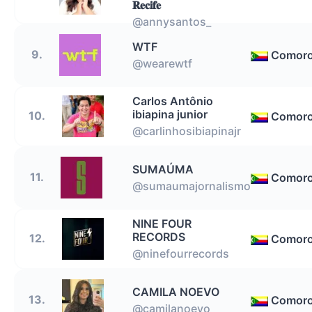
𝐑𝐞𝐜𝐢𝐟𝐞
@annysantos_
WTF
9.
Comor
@wearewtf
Carlos Antônio
ibiapina junior
10.
Comor
@carlinhosibiapinajr
SUMAÚMA
11.
Comor
@sumaumajornalismo
NINE FOUR
RECORDS
12.
Comor
@ninefourrecords
CAMILA NOEVO
13.
Comor
@camilanoevo