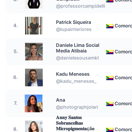
@professorcampidelli
Patrick Siqueira
4.
Comor
@lupainteriores
Daniele Lima Social
Media Atibaia
5.
Comor
@danielesousamkt
Kadu Meneses
6.
Comor
@kadu_meneses_
Ana
7.
Comor
@photographjolari
𝐀𝐧𝐧𝐲 𝐒𝐚𝐧𝐭𝐨𝐬
𝐒𝐨𝐛𝐫𝐚𝐧𝐜𝐞𝐥𝐡𝐚𝐬
𝐌𝐢𝐜𝐫𝐨𝐩𝐢𝐠𝐦𝐞𝐧𝐭𝐚çã𝐨
8.
Comor