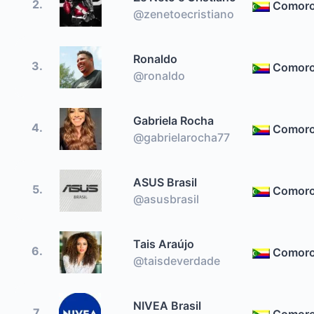
2.
Comor
@zenetoecristiano
Ronaldo
3.
Comor
@ronaldo
Gabriela Rocha
4.
Comor
@gabrielarocha77
ASUS Brasil
5.
Comor
@asusbrasil
Tais Araújo
6.
Comor
@taisdeverdade
NIVEA Brasil
7.
Comor