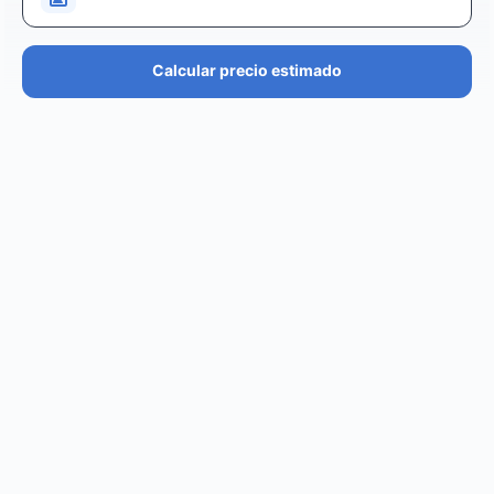
Calcular precio estimado
PRECIO ESTIMADO
€36.4K – €43.7K
EUR
GBP
USD
NOK
SEK
DKK
Creator
puede cobrar desde
0
por
0 posts and 0 stories
.
Creator
puede llegar a un reach de
0
followers, crear
.
0
REACH ESTIMADO
0
0
IMPRESIONES POR LA
IMPRESIONES POR EL