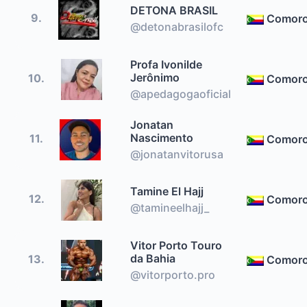
DETONA BRASIL
9.
Comor
@detonabrasilofc
Profa Ivonilde
Jerônimo
10.
Comor
@apedagogaoficial
Jonatan
Nascimento
11.
Comor
@jonatanvitorusa
Tamine El Hajj
12.
Comor
@tamineelhajj_
Vitor Porto Touro
da Bahia
13.
Comor
@vitorporto.pro