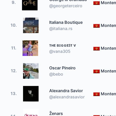
9.
Monten
@georgeterceiro
Italiana Boutique
10.
Monten
@italiana.rs
ᴛʜᴇ ʙɪɢɢᴇꜱᴛ ᴠ
11.
Monten
@vana305
Oscar Pineiro
12.
Monten
@bebo
Alexandra Savior
13.
Monten
@alexandrasavior
Ženars