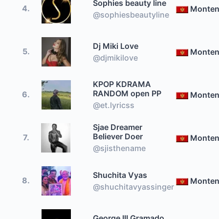
Sophies beauty line
4.
Monten
@sophiesbeautyline
Dj Miki Love
5.
Monten
@djmikilove
KPOP KDRAMA
RANDOM open PP
6.
Monten
@et.lyricss
Sjae Dreamer
Believer Doer
7.
Monten
@sjisthename
Shuchita Vyas
8.
Monten
@shuchitavyassinger
George III Gramado