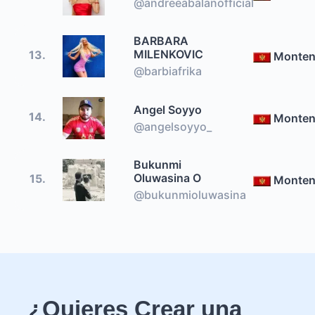
@andreeabalanofficial
BARBARA
MILENKOVIC
13.
Monten
@barbiafrika
Angel Soyyo
14.
Monten
@angelsoyyo_
Bukunmi
Oluwasina O
15.
Monten
@bukunmioluwasina
¿Quieres Crear una