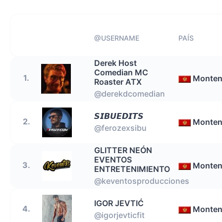
@USERNAME
PAÍS
Derek Host
Comedian MC
1.
Monten
Roaster ATX
@derekdcomedian
𝙎𝙄𝘽𝙐𝙀𝘿𝙄𝙏𝙎
2.
Monten
@ferozexsibu
GLITTER NEÓN
EVENTOS
3.
Monten
ENTRETENIMIENTO
@keventosproducciones
IGOR JEVTIĆ
4.
Monten
@igorjevticfit