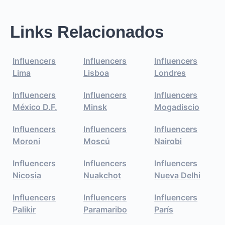
Links Relacionados
Influencers
Influencers
Influencers
Lima
Lisboa
Londres
Influencers
Influencers
Influencers
México D.F.
Minsk
Mogadiscio
Influencers
Influencers
Influencers
Moroni
Moscú
Nairobi
Influencers
Influencers
Influencers
Nicosia
Nuakchot
Nueva Delhi
Influencers
Influencers
Influencers
Palikir
Paramaribo
París