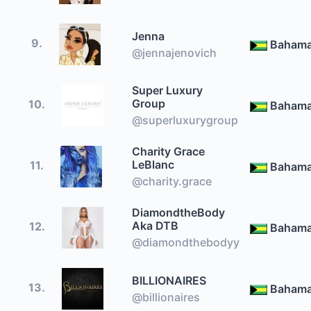
Jenna
9.
Baham
@jennajenovich
Super Luxury
Group
10.
Baham
@superluxurygroup
Charity Grace
LeBlanc
11.
Baham
@charity.grace
DiamondtheBody
Aka DTB
12.
Baham
@diamondthebodyy
BILLIONAIRES
13.
Baham
@billionaires