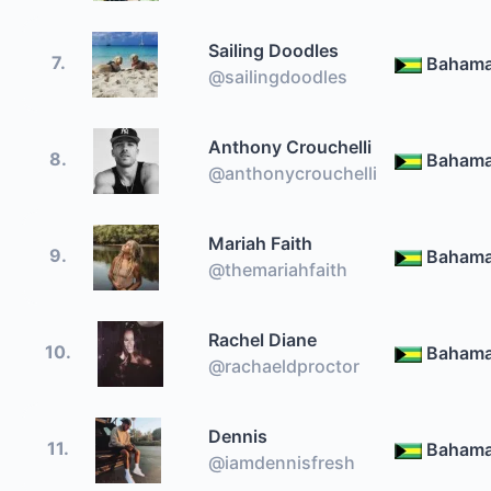
Sailing Doodles
7.
Baham
@sailingdoodles
Anthony Crouchelli
8.
Baham
@anthonycrouchelli
Mariah Faith
9.
Baham
@themariahfaith
Rachel Diane
10.
Baham
@rachaeldproctor
Dennis
11.
Baham
@iamdennisfresh