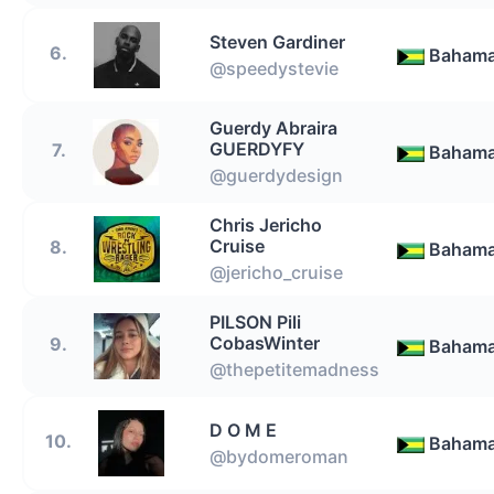
Steven Gardiner
6.
Baham
@speedystevie
Guerdy Abraira
GUERDYFY
7.
Baham
@guerdydesign
Chris Jericho
Cruise
8.
Baham
@jericho_cruise
PILSON Pili
CobasWinter
9.
Baham
@thepetitemadness
D O M E
10.
Baham
@bydomeroman