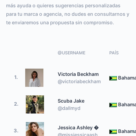
más ayuda o quieres sugerencias personalizadas
para tu marca o agencia, no dudes en consultarnos y
te enviaremos una propuesta sin compromiso.
@USERNAME
PAÍS
Victoria Beckham
1.
Baham
@victoriabeckham
Scuba Jake
2.
Baham
@dallmyd
Jessica Ashley �
3.
Baham
@missjessicaash