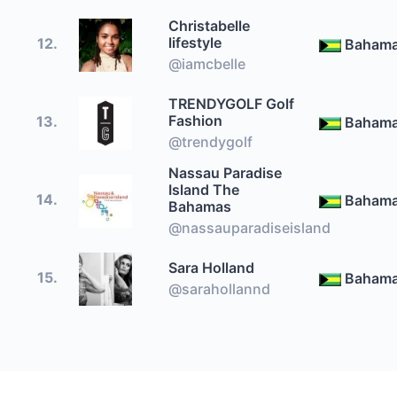
Christabelle
lifestyle
12.
Baham
@iamcbelle
TRENDYGOLF Golf
Fashion
13.
Baham
@trendygolf
Nassau Paradise
Island The
14.
Baham
Bahamas
@nassauparadiseisland
Sara Holland
15.
Baham
@sarahollannd