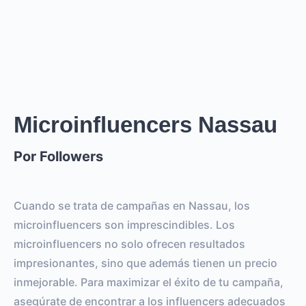
Creator
puede llegar a un reach de
0
followers, crear
.
0
REACH ESTIMADO
0
0
IMPRESIONES POR LA
IMPRESIONES POR EL
HISTORIA
POST
Microinfluencers Nassau
Por Followers
0
0
SEGUIDORES
TOTAL INTERACTIONS
0%
vs.
0%
Cuando se trata de campañas en Nassau, los
ENGAGEMENT RATE
VS BENCHMARK
microinfluencers son imprescindibles. Los
microinfluencers no solo ofrecen resultados
impresionantes, sino que además tienen un precio
inmejorable. Para maximizar el éxito de tu campaña,
asegúrate de encontrar a los influencers adecuados