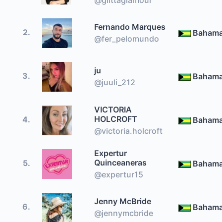
Fernando Marques
2.
Baham
@fer_pelomundo
ju
3.
Baham
@juuli_212
VICTORIA
HOLCROFT
4.
Baham
@victoria.holcroft
Expertur
Quinceaneras
5.
Baham
@expertur15
Jenny McBride
6.
Baham
@jennymcbride