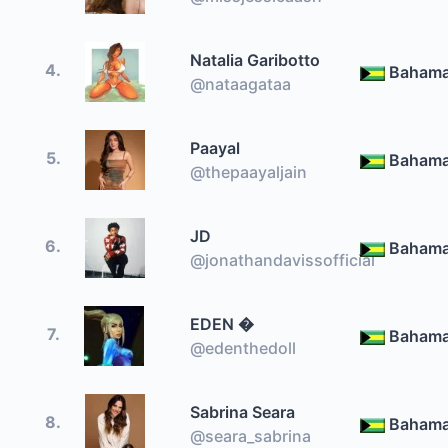
Natalia Garibotto
4.
Baham
@nataagataa
Paayal
5.
Baham
@thepaayaljain
JD
6.
Baham
@jonathandavissofficial
EDEN �
7.
Baham
@edenthedoll
Sabrina Seara
8.
Baham
@seara_sabrina