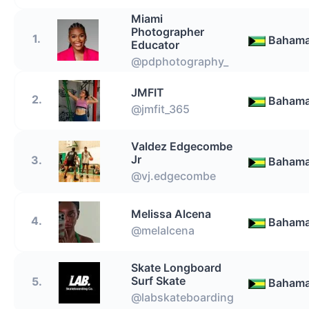
Miami
Photographer
1.
Baham
Educator
@pdphotography_
JMFIT
2.
Baham
@jmfit_365
Valdez Edgecombe
Jr
3.
Baham
@vj.edgecombe
Melissa Alcena
4.
Baham
@melalcena
Skate Longboard
Surf Skate
5.
Baham
@labskateboarding