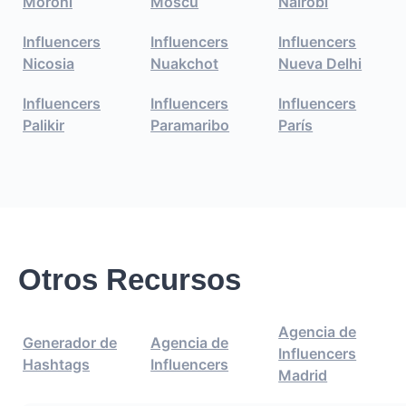
Moroni
Moscú
Nairobi
Influencers
Influencers
Influencers
Nicosia
Nuakchot
Nueva Delhi
Influencers
Influencers
Influencers
Palikir
Paramaribo
París
Otros Recursos
Agencia de
Generador de
Agencia de
Influencers
Hashtags
Influencers
Madrid