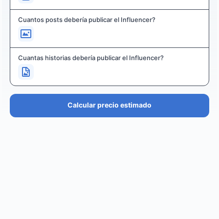
Cuantos posts debería publicar el Influencer?
Cuantas historias debería publicar el Influencer?
Calcular precio estimado
PRECIO ESTIMADO
€36.4K – €43.7K
EUR
GBP
USD
NOK
SEK
DKK
Creator
puede cobrar desde
0
por
0 posts and 0 stories
.