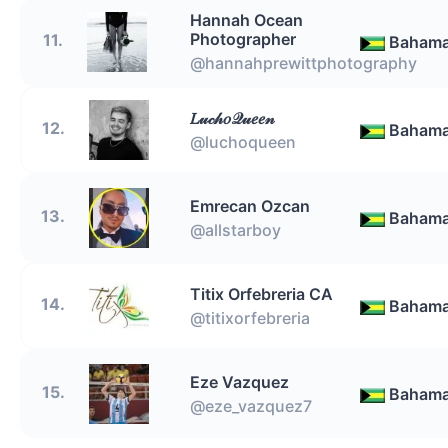
Hannah Ocean
Photographer
11.
Baham
@hannahprewittphotography
𝐿𝓊𝒸𝒽𝑜𝒬𝓊𝑒𝑒𝓃
12.
Baham
@luchoqueen
Emrecan Ozcan
13.
Baham
@allstarboy
Titix Orfebreria CA
14.
Baham
@titixorfebreria
Eze Vazquez
15.
Baham
@eze_vazquez7