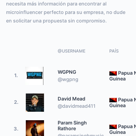
necesita más información para encontrar al
microinfluencer perfecto para su empresa, no dude
en solicitar una propuesta sin compromiso.
@USERNAME
PAÍS
WGPNG
Papua 
1.
Guinea
@wgpng
David Mead
Papua 
2.
Guinea
@davidmead411
Param Singh
Papua 
Rathore
3.
Guinea
@paramsinghmusic