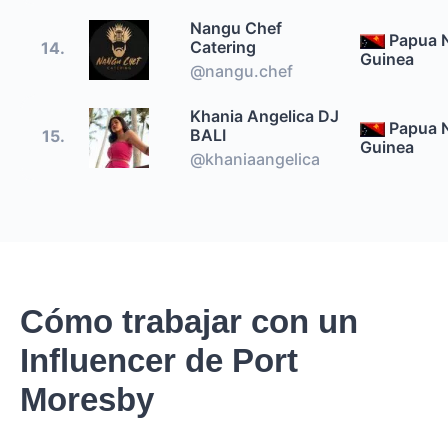
Nangu Chef
Papua 
Catering
14.
Guinea
@nangu.chef
Khania Angelica DJ
Papua 
BALI
15.
Guinea
@khaniaangelica
Cómo trabajar con un
Influencer de Port
Moresby