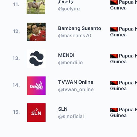
𝑱 𝒐 𝒆 𝒍 𝒚
Papua 
11.
Guinea
@joelymz
Bambang Susanto
Papua 
12.
Guinea
@masbams70
MENDI
Papua 
13.
Guinea
@mendi.io
TVWAN Online
Papua 
14.
Guinea
@tvwan_online
SLN
Papua 
15.
Guinea
@slnoficial