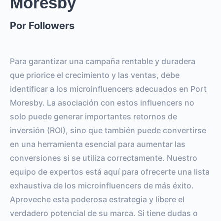
Moresby
0
0
SEGUIDORES
TOTAL INTERACTIONS
Por Followers
0%
vs.
0%
ENGAGEMENT RATE
VS BENCHMARK
Para garantizar una campaña rentable y duradera
que priorice el crecimiento y las ventas, debe
identificar a los microinfluencers adecuados en Port
Moresby. La asociación con estos influencers no
solo puede generar importantes retornos de
inversión (ROI), sino que también puede convertirse
en una herramienta esencial para aumentar las
conversiones si se utiliza correctamente. Nuestro
equipo de expertos está aquí para ofrecerte una lista
exhaustiva de los microinfluencers de más éxito.
Aproveche esta poderosa estrategia y libere el
verdadero potencial de su marca. Si tiene dudas o