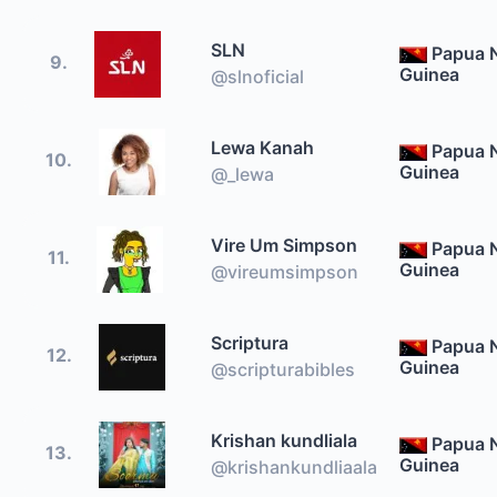
SLN
Papua 
9.
Guinea
@slnoficial
Lewa Kanah
Papua 
10.
Guinea
@_lewa
Vire Um Simpson
Papua 
11.
Guinea
@vireumsimpson
Scriptura
Papua 
12.
Guinea
@scripturabibles
Krishan kundliala
Papua 
13.
Guinea
@krishankundliaala