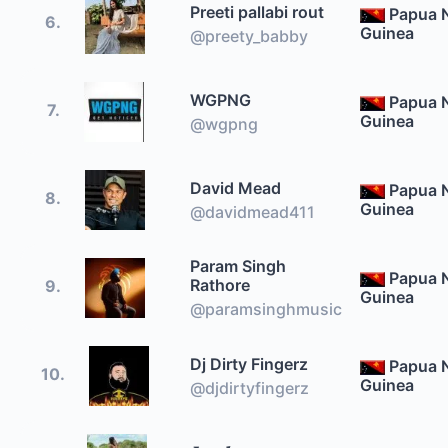
Preeti pallabi rout
Papua 
6.
Guinea
@preety_babby
WGPNG
Papua 
7.
Guinea
@wgpng
David Mead
Papua 
8.
Guinea
@davidmead411
Param Singh
Papua 
Rathore
9.
Guinea
@paramsinghmusic
Dj Dirty Fingerz
Papua 
10.
Guinea
@djdirtyfingerz