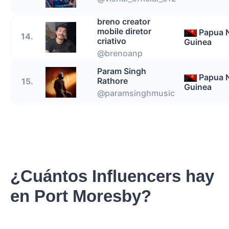
breno creator
mobile diretor
Papua 
14.
criativo
Guinea
@brenoanp
Param Singh
Papua 
Rathore
15.
Guinea
@paramsinghmusic
¿Cuántos Influencers hay
en Port Moresby?