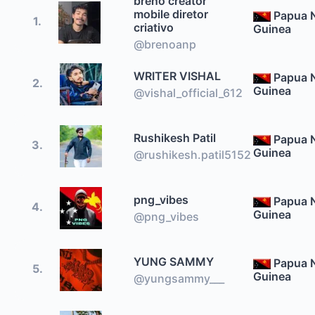
breno creator
mobile diretor
Papua 
1.
criativo
Guinea
@brenoanp
WRITER VISHAL
Papua 
2.
Guinea
@vishal_official_612
Rushikesh Patil
Papua 
3.
Guinea
@rushikesh.patil5152
png_vibes
Papua 
4.
Guinea
@png_vibes
YUNG SAMMY
Papua 
5.
Guinea
@yungsammy___