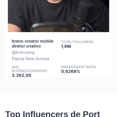
breno creator mobile
TOTAL FOLLOWERS
diretor criativo
1,9M
@brenoanp
Papua New Guinea
AVG.
ENGAGEMENT RATIO
INTERACTIONS/POST
0,6268%
3.362,00
Top Influencers de Port