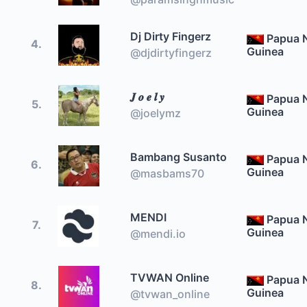
Dj Dirty Fingerz
Papua 
4.
Guinea
@djdirtyfingerz
𝑱 𝒐 𝒆 𝒍 𝒚
Papua 
5.
Guinea
@joelymz
Bambang Susanto
Papua 
6.
Guinea
@masbams70
MENDI
Papua 
7.
Guinea
@mendi.io
TVWAN Online
Papua 
8.
Guinea
@tvwan_online