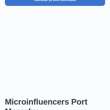
PRECIO ESTIMADO
€36.4K – €43.7K
EUR
GBP
USD
NOK
SEK
DKK
Creator
puede cobrar desde
0
por
0 posts and 0 stories
.
Creator
puede llegar a un reach de
0
followers, crear
.
0
REACH ESTIMADO
0
0
IMPRESIONES POR LA
IMPRESIONES POR EL
HISTORIA
POST
Microinfluencers Port