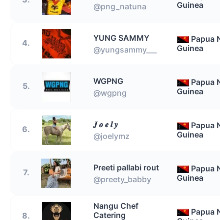
Guinea
@png_natuna
YUNG SAMMY
Papua 
4.
Guinea
@yungsammy___
WGPNG
Papua 
5.
Guinea
@wgpng
𝑱 𝒐 𝒆 𝒍 𝒚
Papua 
6.
Guinea
@joelymz
Preeti pallabi rout
Papua 
7.
Guinea
@preety_babby
Nangu Chef
Papua 
Catering
8.