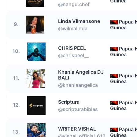
Guinea
@nangu.chef
Linda Vilmansone
Papua 
9.
Guinea
@wilmalinda
CHRIS PEEL
Papua 
10.
Guinea
@chrispeel__
Khania Angelica DJ
Papua 
BALI
11.
Guinea
@khaniaangelica
Scriptura
Papua 
12.
Guinea
@scripturabibles
WRITER VISHAL
Papua 
13.
Guinea
@vishal_official_612