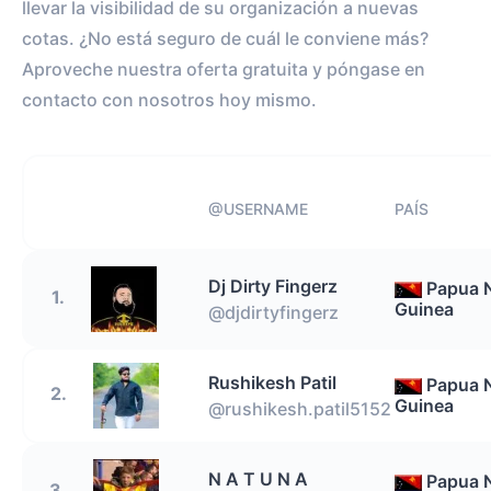
llevar la visibilidad de su organización a nuevas
cotas. ¿No está seguro de cuál le conviene más?
Aproveche nuestra oferta gratuita y póngase en
contacto con nosotros hoy mismo.
@USERNAME
PAÍS
Dj Dirty Fingerz
Papua 
1.
Guinea
@djdirtyfingerz
Rushikesh Patil
Papua 
2.
Guinea
@rushikesh.patil5152
N A T U N A
Papua 
3.