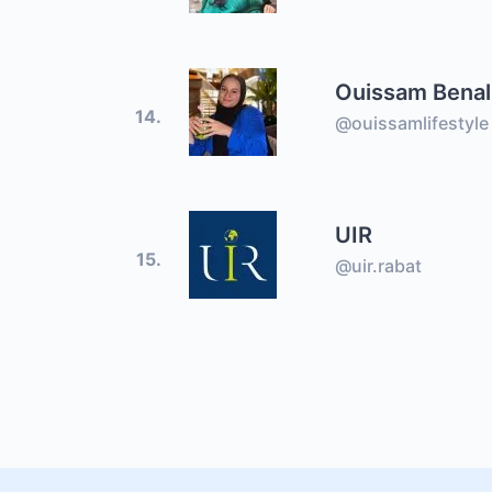
Ouissam Benal
14.
@ouissamlifestyle
UIR
15.
@uir.rabat