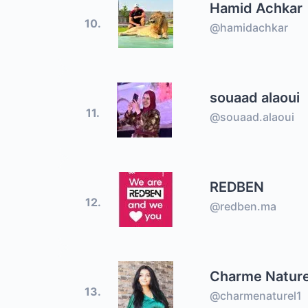
Hamid Achkar
10.
@hamidachkar
souaad alaoui
11.
@souaad.alaoui
REDBEN
12.
@redben.ma
Charme Nature
13.
@charmenaturel1