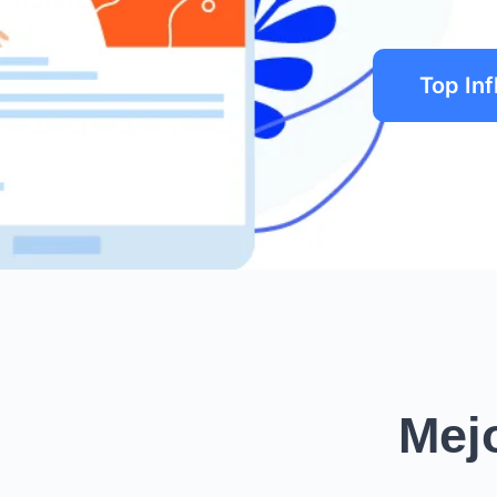
Top In
Mej