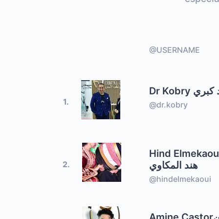
@USERNAME
Dr Kobry كبري
1.
@dr.kobry
Hind Elmekaou
هند المكاوي
2.
@hindelmekaoui
Amine Castorامين