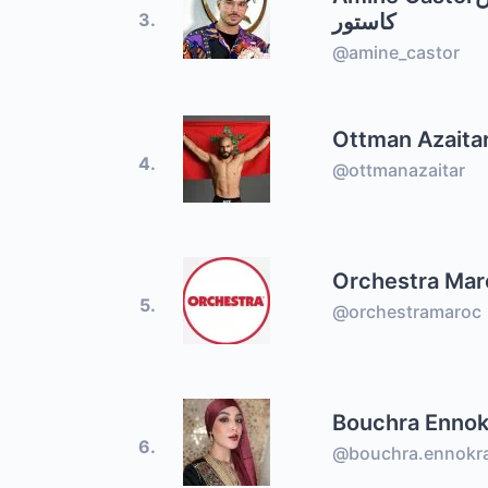
كاستور
3.
@amine_castor
Ottman Azaita
4.
@ottmanazaitar
Orchestra Mar
5.
@orchestramaroc
Bouchra Ennok
6.
@bouchra.ennokr