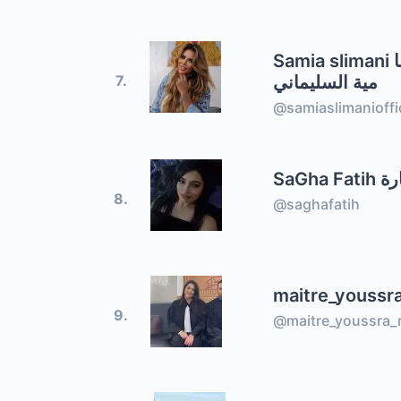
Samia slimani سا
مية السليماني
7.
@samiaslimanioffic
SaGha Fa
8.
@saghafatih
maitre_youssra
9.
@maitre_youssra_