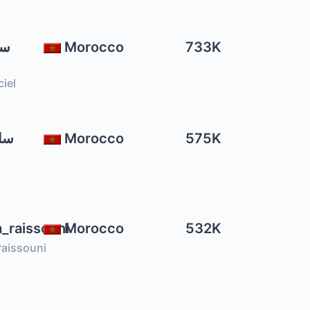
Morocco
733K
iel
tih سارة
Morocco
575K
_raissouni
Morocco
532K
raissouni