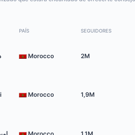
PAÍS
SEGUIDORES
د 
Morocco
2M
i
Morocco
1,9M
Morocco
1,1M