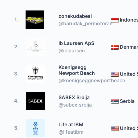
zonekudabesi
1.
Indones
@barudak_permotoran
Ib Laursen ApS
2.
Denma
@iblaursen
Koenigsegg
Newport Beach
3.
United 
@koenigseggnewportbeach
SABEX Srbija
4.
Serbia
@sabex.srbija
Life at IBM
5.
United 
@lifeatibm