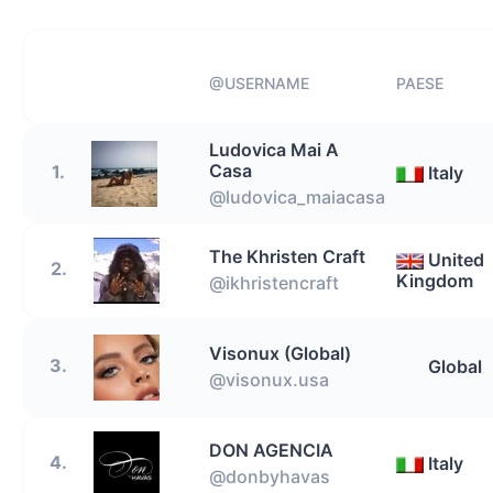
@USERNAME
PAESE
Ludovica Mai A
Casa
1.
Italy
@ludovica_maiacasa
The Khristen Craft
United
2.
Kingdom
@ikhristencraft
Visonux (Global)
3.
Global
@visonux.usa
DON AGENCIA
4.
Italy
@donbyhavas