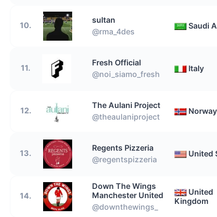
sultan
10.
Saudi A
@rma_4des
Fresh Official
11.
Italy
@noi_siamo_fresh
The Aulani Project
12.
Norway
@theaulaniproject
Regents Pizzeria
13.
United 
@regentspizzeria
Down The Wings
United
Manchester United
14.
Kingdom
@downthewings_