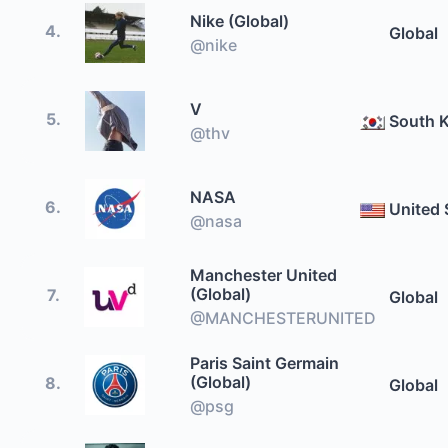
Nike (Global)
4.
Global
@nike
V
5.
South 
@thv
NASA
6.
United 
@nasa
Manchester United
(Global)
7.
Global
@MANCHESTERUNITED
Paris Saint Germain
(Global)
8.
Global
@psg