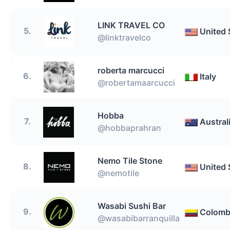
LINK TRAVEL CO
5.
United 
@linktravelco
roberta marcucci
6.
Italy
@robertamaarcucci
Hobba
7.
Austral
@hobbaprahran
Nemo Tile Stone
8.
United 
@nemotile
Wasabi Sushi Bar
9.
Colomb
@wasabibarranquilla