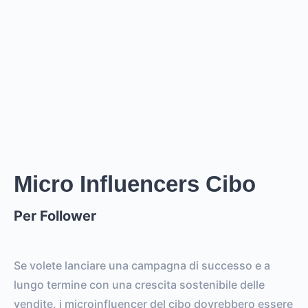
EUR
GBP
USD
NOK
SEK
DKK
Creator
ha un prezzo stimato tra i
0
per
0 posts and 0
stories
.
Creator
puó raggiungere un reach di
0
followers,
.
0
EST. REACH
0
0
EST. STORY
EST. POST
IMPRESSIONS
IMPRESSIONS
Micro Influencers Cibo
Per Follower
0
0
FOLLOWERS
TOTAL POSTS
0%
vs.
0%
Se volete lanciare una campagna di successo e a
ENGAGEMENT RATE
VS. BENCHMARK
lungo termine con una crescita sostenibile delle
vendite, i microinfluencer del cibo dovrebbero essere