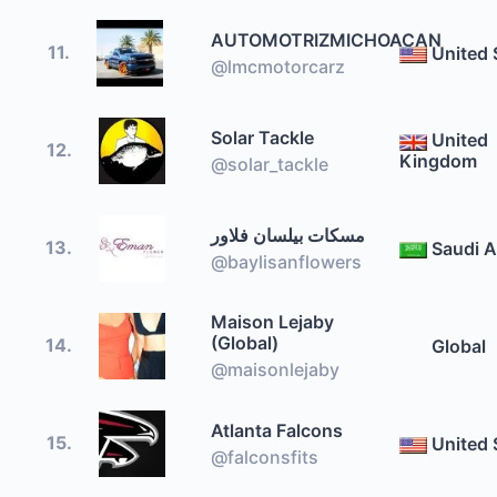
AUTOMOTRIZMICHOACAN
11.
United 
@lmcmotorcarz
Solar Tackle
United
12.
Kingdom
@solar_tackle
مسكات بيلسان فلاور
13.
Saudi A
@baylisanflowers
Maison Lejaby
(Global)
14.
Global
@maisonlejaby
Atlanta Falcons
15.
United 
@falconsfits