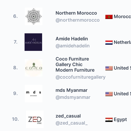
Northern Morocco
6.
Moroc
@northernmorocco
Amide Hadelin
7.
Nether
@amidehadelin
Coco Furniture
Gallery Chic
8.
United 
Modern Furniture
@cocofurnituregallery
mds Myanmar
9.
United 
@mdsmyanmar
zed_casual
10.
Egypt
@zed_casual_