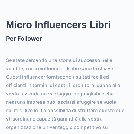
EST. REACH
0
0
EST. STORY
EST. POST
IMPRESSIONS
IMPRESSIONS
Micro Influencers Libri
Per Follower
0
0
FOLLOWERS
TOTAL POSTS
0%
vs.
0%
Se state cercando una storia di successo nelle
ENGAGEMENT RATE
VS. BENCHMARK
vendite, i microinfluencer di libri sono la chiave.
Questi influencer forniscono risultati facili ed
efficienti in termini di costi; i loro ritorni danno alla
vostra azienda un vantaggio ineguagliabile che
nessuna impresa può lasciarsi sfuggire se vuole
salire di livello. La possibilità di sfruttare queste due
straordinarie capacità garantirà alla vostra
organizzazione un vantaggio competitivo su