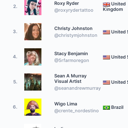
Roxy Ryder
United
2.
Kingdom
@roxyrydertattoo
Christy Johnston
3.
United 
@christymjohnston
Stacy Benjamin
4.
United 
@5rfarmoregon
Sean A Murray
Visual Artist
5.
United 
@seanandrewmurray
Wigo Lima
6.
Brazil
@crente_nordestino