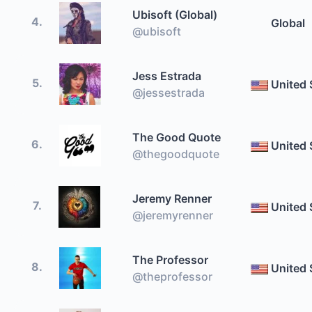
Ubisoft (Global)
4.
Global
@ubisoft
Jess Estrada
5.
United 
@jessestrada
The Good Quote
6.
United 
@thegoodquote
Jeremy Renner
7.
United 
@jeremyrenner
The Professor
8.
United 
@theprofessor