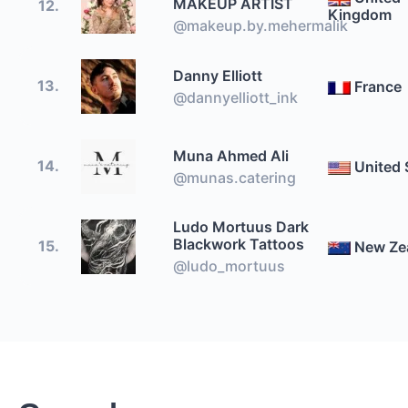
MAKEUP ARTIST
12.
Kingdom
@makeup.by.mehermalik
Danny Elliott
13.
France
@dannyelliott_ink
Muna Ahmed Ali
14.
United 
@munas.catering
Ludo Mortuus Dark
Blackwork Tattoos
15.
New Ze
@ludo_mortuus