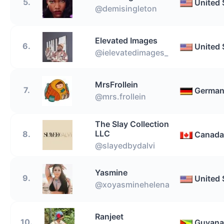
5.
United 
@demisingleton
Elevated Images
6.
United 
@ielevatedimages_
MrsFrollein
7.
Germa
@mrs.frollein
The Slay Collection
LLC
8.
Canada
@slayedbydalvi
Yasmine
9.
United 
@xoyasminehelena
Ranjeet
10.
Guyana