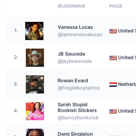
@USERNAME
PAESE
Vanessa Lucas
1.
United 
@iamvanessalucas
JB Sauceda
2.
United 
@jaybsauceda
Rowan Evard
3.
Nether
@fragileboytattoo
Sarah Stupid
Bookish Stickers
4.
United 
@buncybookclub
Demi Singleton