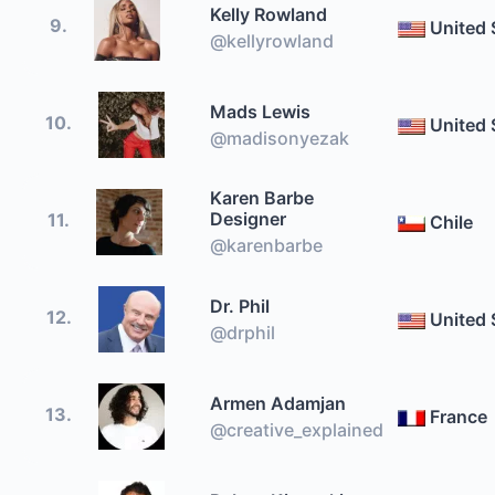
Kelly Rowland
9.
United 
@kellyrowland
Mads Lewis
10.
United 
@madisonyezak
Karen Barbe
Designer
11.
Chile
@karenbarbe
Dr. Phil
12.
United 
@drphil
Armen Adamjan
13.
France
@creative_explained