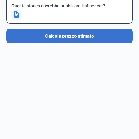
Quante stories dovrebbe pubblicare l'influencer?
Calcola prezzo stimato
PREZZO STIMATO
€36.4K – €43.7K
EUR
GBP
USD
NOK
SEK
DKK
Creator
ha un prezzo stimato tra i
0
per
0 posts and 0
stories
.
Creator
puó raggiungere un reach di
0
followers,
.
0