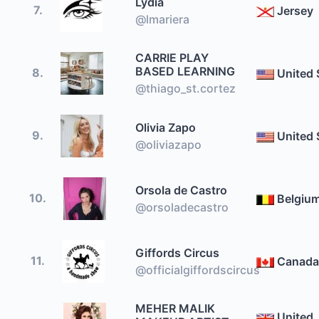
Lydia
7.
Jersey
@lmariera
CARRIE PLAY
BASED LEARNING
8.
United 
@thiago_st.cortez
Olivia Zapo
9.
United 
@oliviazapo
Orsola de Castro
10.
Belgiu
@orsoladecastro
Giffords Circus
11.
Canada
@officialgiffordscircus
MEHER MALIK
United