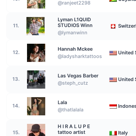
@ranjeet2298
Lyman L1QUID
STUDIOS Winn
11.
Switzer
@lymanwinn
Hannah Mckee
12.
United 
@ladysharktattoos
Las Vegas Barber
13.
United 
@steph_cutz
Lala
14.
Indones
@thatlalala
H I R A L U P E
tattoo artist
15.
Italy