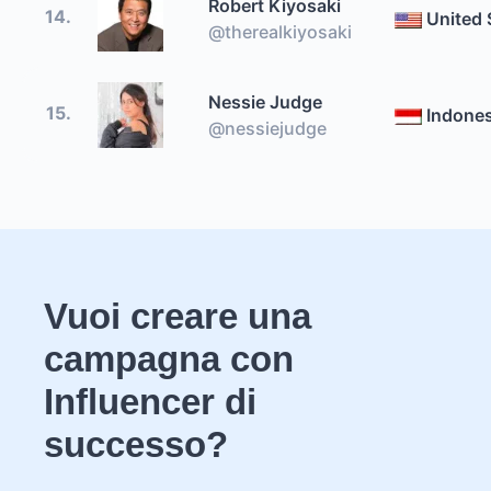
Robert Kiyosaki
14.
United 
@therealkiyosaki
Nessie Judge
15.
Indones
@nessiejudge
Vuoi creare una
campagna con
Influencer di
successo?