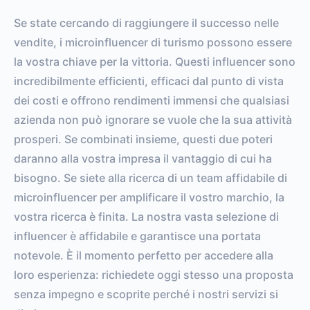
0%
vs.
0%
Se state cercando di raggiungere il successo nelle
ENGAGEMENT RATE
VS. BENCHMARK
vendite, i microinfluencer di turismo possono essere
la vostra chiave per la vittoria. Questi influencer sono
incredibilmente efficienti, efficaci dal punto di vista
dei costi e offrono rendimenti immensi che qualsiasi
azienda non può ignorare se vuole che la sua attività
prosperi. Se combinati insieme, questi due poteri
daranno alla vostra impresa il vantaggio di cui ha
bisogno. Se siete alla ricerca di un team affidabile di
microinfluencer per amplificare il vostro marchio, la
vostra ricerca è finita. La nostra vasta selezione di
influencer è affidabile e garantisce una portata
notevole. È il momento perfetto per accedere alla
loro esperienza: richiedete oggi stesso una proposta
senza impegno e scoprite perché i nostri servizi si
distinguono.