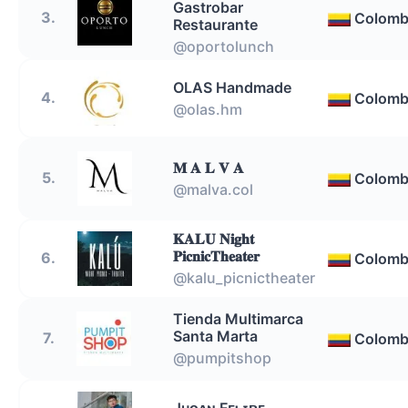
Gastrobar
3.
Colomb
Restaurante
@oportolunch
OLAS Handmade
4.
Colomb
@olas.hm
𝐌 𝐀 𝐋 𝐕 𝐀
5.
Colomb
@malva.col
𝐊𝐀𝐋𝐔 𝐍𝐢𝐠𝐡𝐭
𝐏𝐢𝐜𝐧𝐢𝐜𝐓𝐡𝐞𝐚𝐭𝐞𝐫
6.
Colomb
@kalu_picnictheater
Tienda Multimarca
Santa Marta
7.
Colomb
@pumpitshop
Jʜᴏᴀɴ Fᴇʟɪᴘᴇ