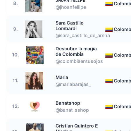
8.
Colomb
@jhoanfeliipe
Sara Castillo
Lombardi
9.
Colomb
@sara_castillo_de_arena
Descubre la magia
de Colombia
10.
Colomb
@colombiaentusojos
Maria
11.
Colomb
@mariabarajas_
Banatshop
12.
Colomb
@banat_sshop
Cristian Quintero E