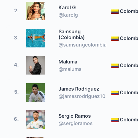
Karol G
2.
Colomb
@karolg
Samsung
(Colombia)
3.
Colomb
@samsungcolombia
Maluma
4.
Colomb
@maluma
James Rodriguez
5.
Colomb
@jamesrodriguez10
Sergio Ramos
6.
Colomb
@sergioramos