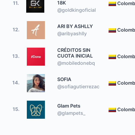
18K
11.
Colomb
@goldkingoficial
ARI BY ASHLLY
12.
Colomb
@aribyashlly
CRÉDITOS SIN
CUOTA INICIAL
13.
Colomb
@mobiledonebq
SOFIA
14.
Colomb
@sofiagutierrezac
Glam Pets
15.
Colomb
@glampets_