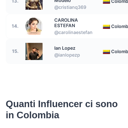
Modelo
13.
Colomb
@cristianq369
CAROLINA
ESTEFAN
14.
Colomb
@carolinaestefan
Ian Lopez
15.
Colomb
@ianlopezp
Quanti Influencer ci sono
in Colombia