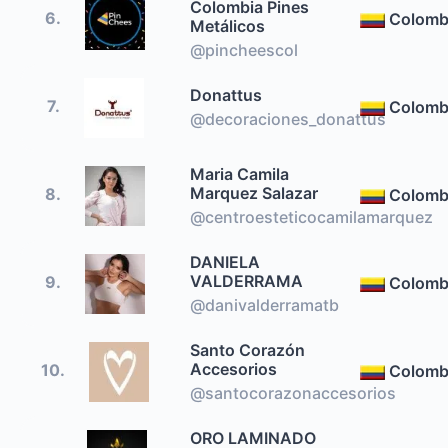
Colombia Pines
6.
Colomb
Metálicos
@pincheescol
Donattus
7.
Colomb
@decoraciones_donattus
Maria Camila
Marquez Salazar
8.
Colomb
@centroesteticocamilamarquez
DANIELA
VALDERRAMA
9.
Colomb
@danivalderramatb
Santo Corazón
Accesorios
10.
Colomb
@santocorazonaccesorios
ORO LAMINADO