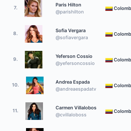
Paris Hilton
7.
Colomb
@parishilton
Sofia Vergara
8.
Colomb
@sofiavergara
Yeferson Cossio
9.
Colomb
@yefersoncossio
Andrea Espada
10.
Colomb
@andreaespadatv
Carmen Villalobos
11.
Colomb
@cvillaloboss