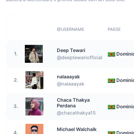
@USERNAME
PAESE
Deep Tewari
1.
Domini
@deeptewariofficial
nalaaayak
2.
Domini
@nalaaayak
Chaca Thakya
Perdana
3.
Domini
@chacathakya15
Michael Walchalk
4.
Domini