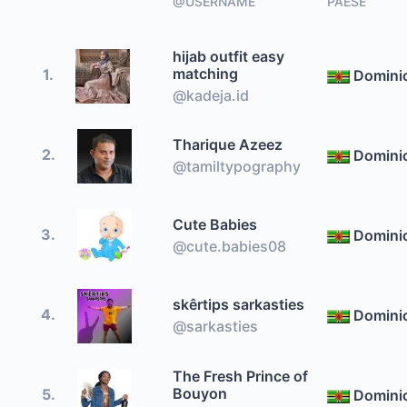
@USERNAME
PAESE
hijab outfit easy
matching
1.
Domini
@kadeja.id
Tharique Azeez
2.
Domini
@tamiltypography
Cute Babies
3.
Domini
@cute.babies08
skêrtips sarkasties
4.
Domini
@sarkasties
The Fresh Prince of
Bouyon
5.
Domini