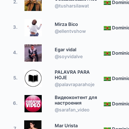
2.
Domini
@tusharsilawat
Mirza Bico
3.
Domini
@ellentvshow
Egar vidal
4.
Domini
@soyvidalve
PALAVRA PARA
HOJE
5.
Domini
@palavraparahoje
Видеоконтент для
настроения
6.
Domini
@sarafan_video
Mar Urista
7.
Domini