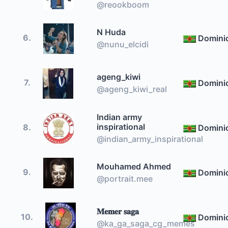
@reookboom
N Huda
6.
Domini
@nunu_elcidi
ageng_kiwi
7.
Domini
@ageng_kiwi_real
Indian army
inspirational
8.
Domini
@indian_army_inspirational
Mouhamed Ahmed
9.
Domini
@portrait.mee
𝐌𝐞𝐦𝐞𝐫 𝐬𝐚𝐠𝐚
10.
Domini
@ka_ga_saga_cg_memes