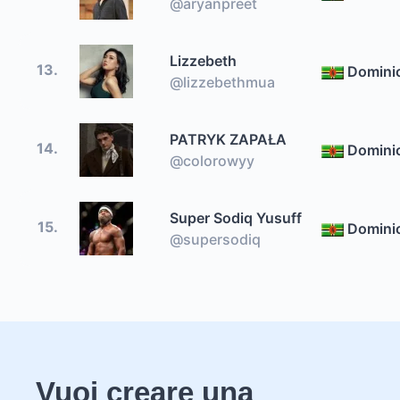
@aryanpreet
Lizzebeth
13.
Domini
@lizzebethmua
PATRYK ZAPAŁA
14.
Domini
@colorowyy
Super Sodiq Yusuff
15.
Domini
@supersodiq
Vuoi creare una