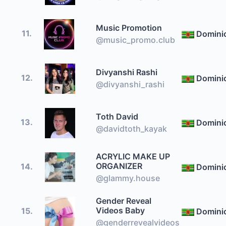
Music Promotion
11.
Domini
@music_promo.club
Divyanshi Rashi
12.
Domini
@divyanshi_rashi
Toth David
13.
Domini
@davidtoth_kayak
ACRYLIC MAKE UP
ORGANIZER
14.
Domini
@glammy.house
Gender Reveal
Videos Baby
15.
Domini
@genderrevealvideos