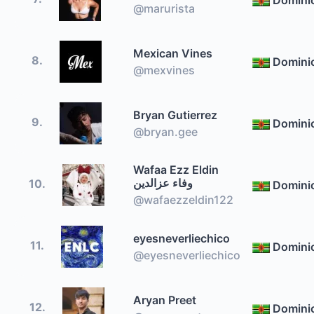
@marurista
Mexican Vines
8.
Domini
@mexvines
Bryan Gutierrez
9.
Domini
@bryan.gee
Wafaa Ezz Eldin
وفاء عزالدين
10.
Domini
@wafaezzeldin122
eyesneverliechico
11.
Domini
@eyesneverliechico
Aryan Preet
12.
Domini