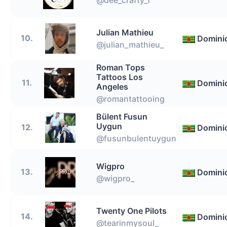
Julian Mathieu
10.
Domini
@julian_mathieu_
Roman Tops
Tattoos Los
11.
Domini
Angeles
@romantattooing
Bülent Fusun
Uygun
12.
Domini
@fusunbulentuygun
Wigpro
13.
Domini
@wigpro_
Twenty One Pilots
14.
Domini
@tearinmysoul_