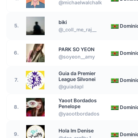
@michaelwalchalk
biki
5.
Domini
@_coll_me_raj__
PARK SO YEON
6.
Domini
@soyeon__amy
Guia da Premier
League Silvonei
7.
Domini
@guiadapl
Yaoot Bordados
Penelope
8.
Domini
@yaootbordados
Hola Im Denise
9.
Domini
@dee_crafty_1