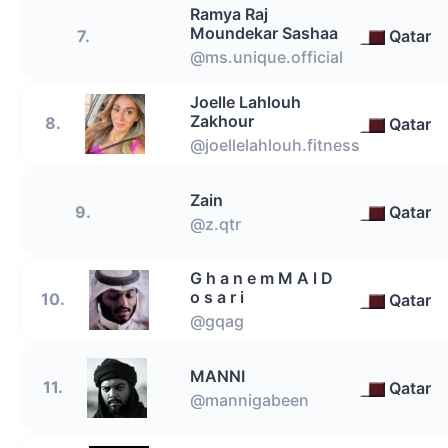
Ramya Raj
Moundekar Sashaa
7.
Qatar
@ms.unique.official
Joelle Lahlouh
Zakhour
8.
Qatar
@joellelahlouh.fitness
Zain
9.
Qatar
@z.qtr
G h a n e m M A l D
o s a r i
10.
Qatar
@gqag
MANNI
11.
Qatar
@mannigabeen