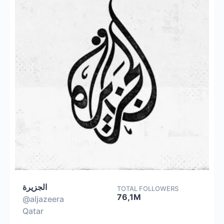
الجزيرة
TOTAL FOLLOWERS
76,1M
@aljazeera
Qatar