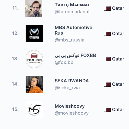
Tᴀʀᴇϙ Mᴀᴅᴀɴᴀᴛ
11.
Qatar
@tareqmadanat
MBS Automotive
Rus
12.
Qatar
@mbs_russia
فوكس بي بي FOXBB
13.
Qatar
@fox.bb
SEKA RWANDA
14.
Qatar
@seka_rwa
Movieshoovy
15.
Qatar
@movieshoovy