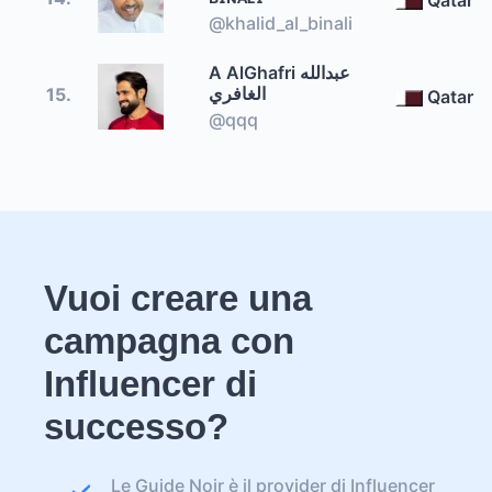
@khalid_al_binali
A AlGhafri عبدالله
الغافري
15.
Qatar
@qqq
Vuoi creare una
campagna con
Influencer di
successo?
Le Guide Noir è il provider di Influencer