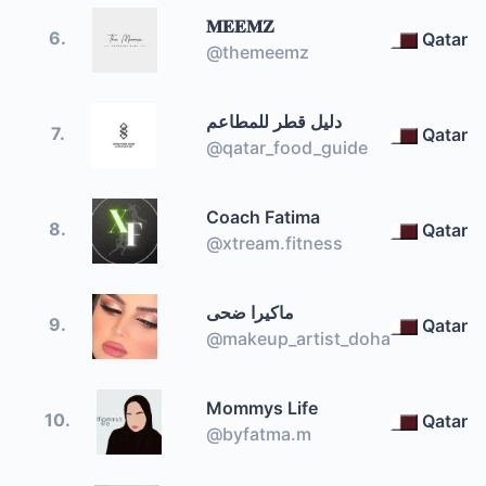
𝐌𝐄𝐄𝐌𝐙
6.
Qatar
@themeemz
دليل قطر للمطاعم
7.
Qatar
@qatar_food_guide
Coach Fatima
8.
Qatar
@xtream.fitness
ماكيرا ضحى
9.
Qatar
@makeup_artist_doha
Mommys Life
10.
Qatar
@byfatma.m