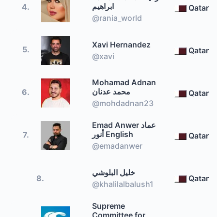
ابراهيم
4.
Qatar
@rania_world
Xavi Hernandez
5.
Qatar
@xavi
Mohamad Adnan
محمد عدنان
6.
Qatar
@mohdadnan23
Emad Anwer عماد
أنور English
7.
Qatar
@emadanwer
خليل البلوشي
8.
Qatar
@khalilalbalush1
Supreme
Committee for