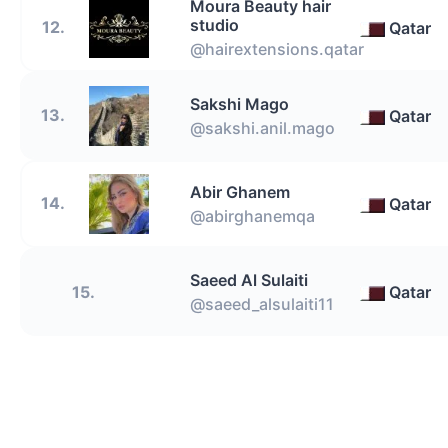
Moura Beauty hair
studio
12.
Qatar
@hairextensions.qatar
Sakshi Mago
13.
Qatar
@sakshi.anil.mago
Abir Ghanem
14.
Qatar
@abirghanemqa
Saeed Al Sulaiti
15.
Qatar
@saeed_alsulaiti11