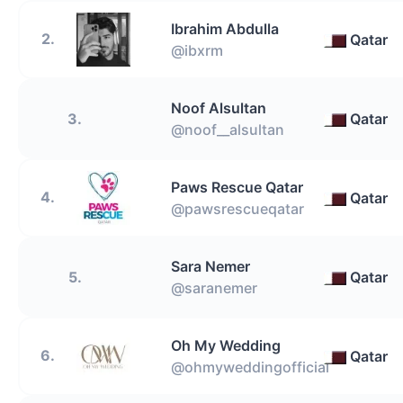
Ibrahim Abdulla
2.
Qatar
@ibxrm
Noof Alsultan
3.
Qatar
@noof__alsultan
Paws Rescue Qatar
4.
Qatar
@pawsrescueqatar
Sara Nemer
5.
Qatar
@saranemer
Oh My Wedding
6.
Qatar
@ohmyweddingofficial