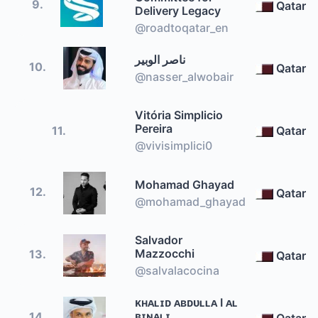
9.
Qatar
Delivery Legacy
@roadtoqatar_en
ناصر الوبير
10.
Qatar
@nasser_alwobair
Vitória Simplicio
Pereira
11.
Qatar
@vivisimplici0
Mohamad Ghayad
12.
Qatar
@mohamad_ghayad
Salvador
Mazzocchi
13.
Qatar
@salvalacocina
ᴋʜᴀʟɪᴅ ᴀʙᴅᴜʟʟᴀ I ᴀʟ
ʙɪɴᴀʟɪ
14.
Qatar