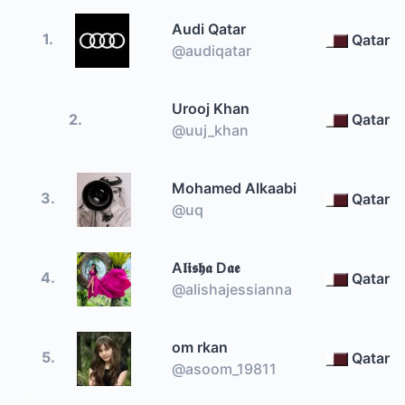
Audi Qatar
1.
Qatar
@audiqatar
Urooj Khan
2.
Qatar
@uuj_khan
Mohamed Alkaabi
3.
Qatar
@uq
A𝖑𝖎𝖘𝖍𝖆 D𝖆𝖊
4.
Qatar
@alishajessianna
om rkan
5.
Qatar
@asoom_19811