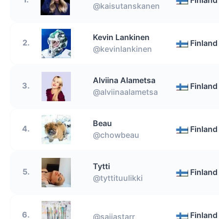
Finland
@kaisutanskanen
Kevin Lankinen
2.
Finland
@kevinlankinen
Alviina Alametsa
3.
Finland
@alviinaalametsa
Beau
4.
Finland
@chowbeau
Tytti
5.
Finland
@tyttituulikki
6.
Finland
@saijastarr