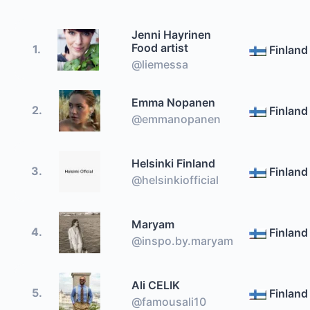
Jenni Hayrinen
Food artist
1.
Finland
@liemessa
Emma Nopanen
2.
Finland
@emmanopanen
Helsinki Finland
3.
Finland
@helsinkiofficial
Maryam
4.
Finland
@inspo.by.maryam
Ali CELIK
5.
Finland
@famousali10