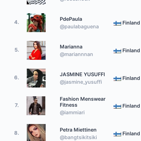
PdePaula
4.
Finland
@paulabaguena
Marianna
5.
Finland
@mariannnan
JASMINE YUSUFFI
6.
Finland
@jasmine_yusuffi
Fashion Menswear
Fitness
7.
Finland
@iammiari
Petra Miettinen
8.
Finland
@bangtsikitsiki