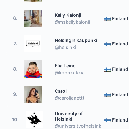
Kelly Kalonji
6.
Finland
@mskellykalonji
Helsingin kaupunki
7.
Finland
@helsinki
Elia Leino
8.
Finland
@kohokukkia
Carol
9.
Finland
@caroljanettt
University of
Helsinki
10.
Finland
@universityofhelsinki