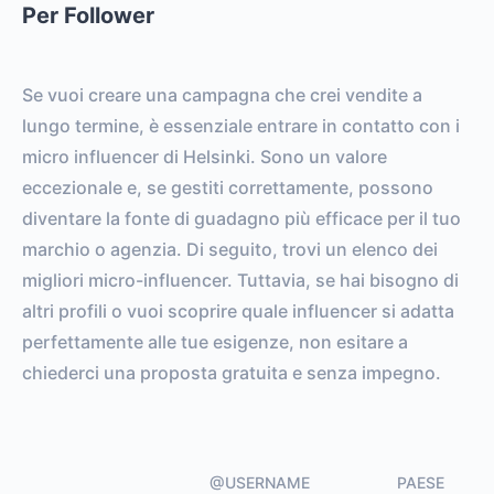
FOLLOWERS
TOTAL POSTS
Per Follower
0%
vs.
0%
ENGAGEMENT RATE
VS. BENCHMARK
Se vuoi creare una campagna che crei vendite a
lungo termine, è essenziale entrare in contatto con i
micro influencer di Helsinki. Sono un valore
eccezionale e, se gestiti correttamente, possono
diventare la fonte di guadagno più efficace per il tuo
marchio o agenzia. Di seguito, trovi un elenco dei
migliori micro-influencer. Tuttavia, se hai bisogno di
altri profili o vuoi scoprire quale influencer si adatta
perfettamente alle tue esigenze, non esitare a
chiederci una proposta gratuita e senza impegno.
@USERNAME
PAESE