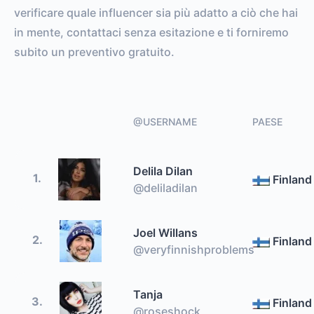
verificare quale influencer sia più adatto a ciò che hai
in mente, contattaci senza esitazione e ti forniremo
subito un preventivo gratuito.
@USERNAME
PAESE
Delila Dilan
1.
Finland
@deliladilan
Joel Willans
2.
Finland
@veryfinnishproblems
Tanja
3.
Finland
@roseshock