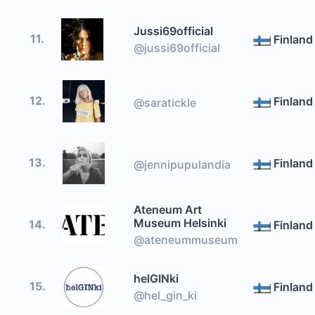
Jussi69official
11.
Finland
@jussi69official
12.
Finland
@saratickle
13.
Finland
@jennipupulandia
Ateneum Art
Museum Helsinki
14.
Finland
@ateneummuseum
helGINki
15.
Finland
@hel_gin_ki