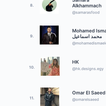
Samara
Alkhammach
8.
@samarasfood
Mohamed Isma
محمد اسماعيل
9.
@mohamedismael
HK
10.
@hk.designs.egy
Omar El Saeed
11.
@omarelsaeed