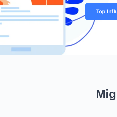
Top Infl
Migl