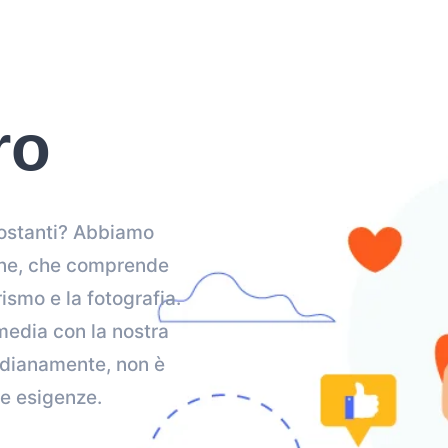
ro
ircostanti? Abbiamo
ione, che comprende
rismo e la fotografia.
 media con la nostra
tidianamente, non è
tue esigenze.