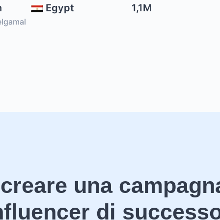
n
Egypt
1,1M
lgamal
 creare una campagn
nfluencer di success