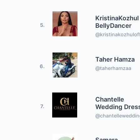
KristinaKozhul
BellyDancer
5.
@kristinakozhuloff
Taher Hamza
6.
@taherhamzaa
Chantelle
Wedding Dres
7.
@chantelleweddin