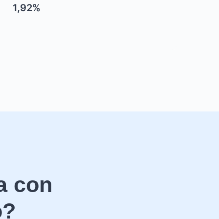
1,92%
a con
o?