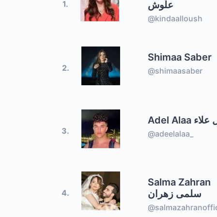
علوش
1.
@kindaalloush
Shimaa Saber
2.
@shimaasaber
Adel Alaa ء
3.
@adeelalaa_
Salma Zahran
سلمى زهران
4.
@salmazahranoffic