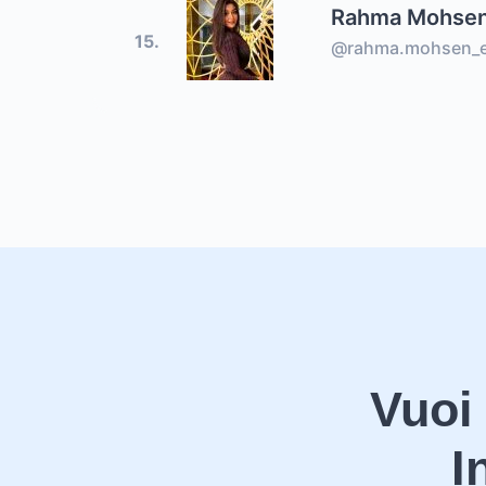
Rahma Mohse
15.
@rahma.mohsen_e
Vuoi
I