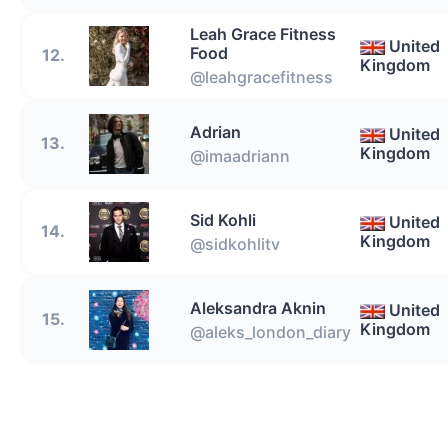
Leah Grace Fitness
United
Food
12.
Kingdom
@leahgracefitness
Adrian
United
13.
Kingdom
@imaadriann
Sid Kohli
United
14.
Kingdom
@sidkohlitv
Aleksandra Aknin
United
15.
Kingdom
@aleks_london_diary