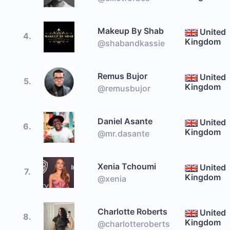
Makeup By Shab
United
4.
Kingdom
@shabandkassie
Remus Bujor
United
5.
Kingdom
@remusbujor
Daniel Asante
United
6.
Kingdom
@mr.dasante
Xenia Tchoumi
United
7.
Kingdom
@xenia
Charlotte Roberts
United
8.
Kingdom
@charlotteroberts