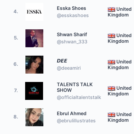
Esska Shoes
United
4.
Kingdom
@esskashoes
Shwan Sharif
United
5.
Kingdom
@shwan_333
𝘿𝙀𝙀
United
6.
Kingdom
@deeamiri
TALENTS TALK
United
SHOW
7.
Kingdom
@officialtalentstalk
Ebrul Ahmed
United
8.
Kingdom
@ebrulillustrates