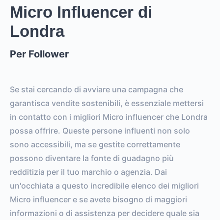
IMPRESSIONS
IMPRESSIONS
Micro Influencer di
Londra
0
0
FOLLOWERS
TOTAL POSTS
Per Follower
0%
vs.
0%
ENGAGEMENT RATE
VS. BENCHMARK
Se stai cercando di avviare una campagna che
garantisca vendite sostenibili, è essenziale mettersi
in contatto con i migliori Micro influencer che Londra
possa offrire. Queste persone influenti non solo
sono accessibili, ma se gestite correttamente
possono diventare la fonte di guadagno più
redditizia per il tuo marchio o agenzia. Dai
un'occhiata a questo incredibile elenco dei migliori
Micro influencer e se avete bisogno di maggiori
informazioni o di assistenza per decidere quale sia