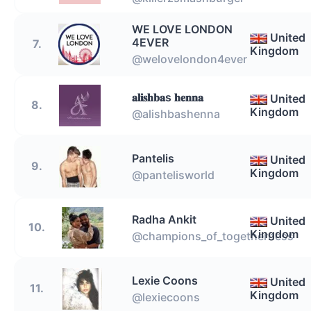
WE LOVE LONDON
United
4EVER
7.
Kingdom
@welovelondon4ever
𝐚𝐥𝐢𝐬𝐡𝐛𝐚s 𝐡𝐞𝐧𝐧𝐚
United
8.
Kingdom
@alishbashenna
Pantelis
United
9.
Kingdom
@pantelisworld
Radha Ankit
United
10.
Kingdom
@champions_of_togetherness
Lexie Coons
United
11.
Kingdom
@lexiecoons