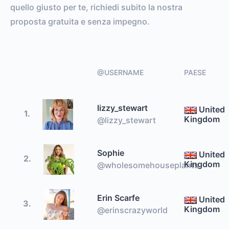
quello giusto per te, richiedi subito la nostra
proposta gratuita e senza impegno.
@USERNAME
PAESE
lizzy_stewart
United
1.
Kingdom
@lizzy_stewart
Sophie
United
2.
Kingdom
@wholesomehouseplants
Erin Scarfe
United
3.
Kingdom
@erinscrazyworld