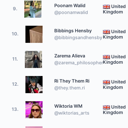
Poonam Walid
United
9.
Kingdom
@poonamwalid
Bibbings Hensby
United
10.
Kingdom
@bibbingsandhensby
Zarema Alieva
United
11.
Kingdom
@zarema_philosopher
Ri They Them Ri
United
12.
Kingdom
@they.them.ri
Wiktoria WM
United
13.
Kingdom
@wiktorias_arts