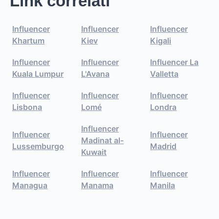
Link correlati
Influencer
Influencer
Influencer
Khartum
Kiev
Kigali
Influencer
Influencer
Influencer La
Kuala Lumpur
L'Avana
Valletta
Influencer
Influencer
Influencer
Lisbona
Lomé
Londra
Influencer
Influencer
Influencer
Madinat al-
Lussemburgo
Madrid
Kuwait
Influencer
Influencer
Influencer
Managua
Manama
Manila