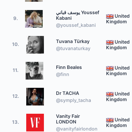
يوسف قباني Youssef
United
Kabani
9.
Kingdom
@youssef_kabani
Tuvana Türkay
United
10.
Kingdom
@tuvanaturkay
Finn Beales
United
11.
Kingdom
@finn
Dr TACHA
United
12.
Kingdom
@symply_tacha
Vanity Fair
United
LONDON
13.
Kingdom
@vanityfairlondon