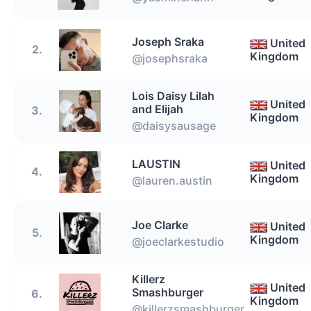
Joseph Sraka
United
2.
Kingdom
@josephsraka
Lois Daisy Lilah
United
and Elijah
3.
Kingdom
@daisysausage
LAUSTIN
United
4.
Kingdom
@lauren.austin
Joe Clarke
United
5.
Kingdom
@joeclarkestudio
Killerz
United
Smashburger
6.
Kingdom
@killerzsmashburger