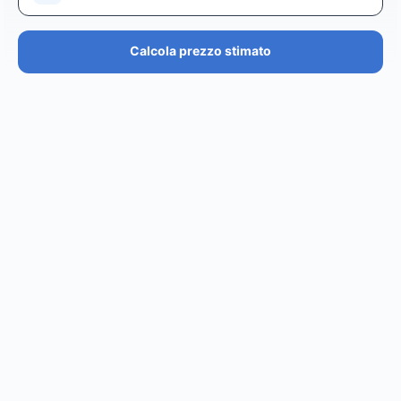
Calcola prezzo stimato
PREZZO STIMATO
€36.4K – €43.7K
EUR
GBP
USD
NOK
SEK
DKK
Creator
ha un prezzo stimato tra i
0
per
0 posts and 0
stories
.
Creator
puó raggiungere un reach di
0
followers,
.
0
EST. REACH
0
0
EST. STORY
EST. POST