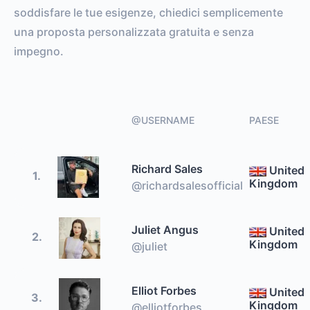
soddisfare le tue esigenze, chiedici semplicemente
una proposta personalizzata gratuita e senza
impegno.
@USERNAME
PAESE
Richard Sales
United
1.
Kingdom
@richardsalesofficial
Juliet Angus
United
2.
Kingdom
@juliet
Elliot Forbes
United
3.
Kingdom
@elliotforbes