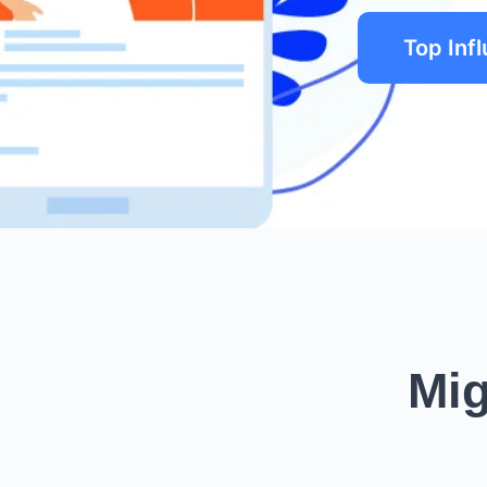
Top Inf
Mig