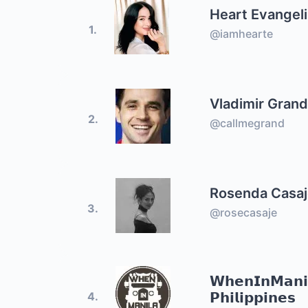
Heart Evangeli
1.
@iamhearte
Vladimir Gran
2.
@callmegrand
Rosenda Casa
3.
@rosecasaje
𝗪𝗵𝗲𝗻𝗜𝗻𝗠𝗮𝗻𝗶
𝗣𝗵𝗶𝗹𝗶𝗽𝗽𝗶𝗻𝗲𝘀
4.