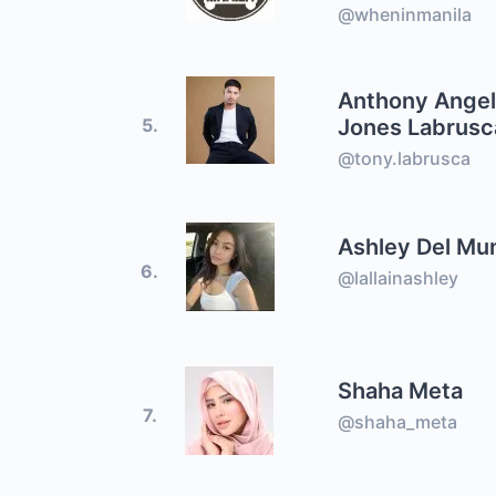
@wheninmanila
Anthony Ange
5.
Jones Labrusc
@tony.labrusca
Ashley Del Mu
6.
@lallainashley
Shaha Meta
7.
@shaha_meta