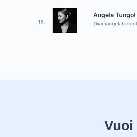
Angela Tungol
15.
@iamangelatungo
Vuoi