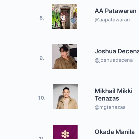
AA Patawaran
8.
@aapatawaran
Joshua Decen
9.
@joshuadecena_
Mikhail Mikki
Tenazas
10.
@mgtenazas
Okada Manila
11.