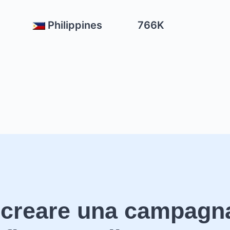
Philippines
766K
l
 creare una campagn