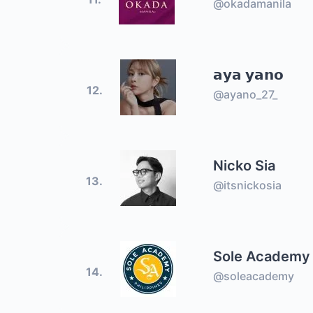
@okadamanila
𝗮𝘆𝗮 𝘆𝗮𝗻𝗼
12.
@ayano_27_
Nicko Sia
13.
@itsnickosia
Sole Academy
14.
@soleacademy