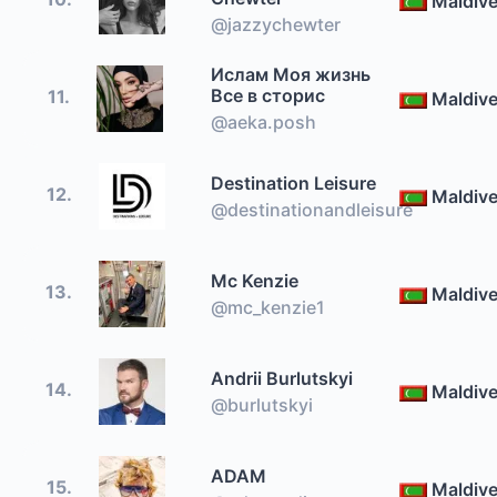
Maldiv
@jazzychewter
Ислам Моя жизнь
Все в сторис
11.
Maldiv
@aeka.posh
Destination Leisure
12.
Maldiv
@destinationandleisure
Mc Kenzie
13.
Maldiv
@mc_kenzie1
Andrii Burlutskyi
14.
Maldiv
@burlutskyi
ADAM
15.
Maldiv