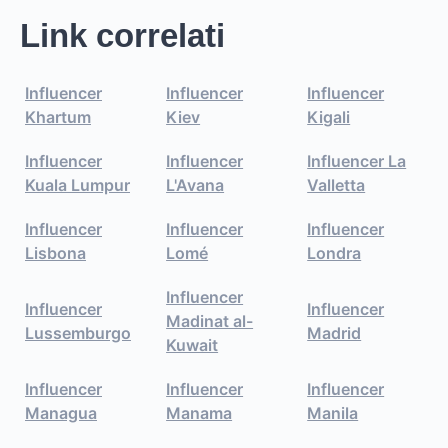
Link correlati
Influencer
Influencer
Influencer
Khartum
Kiev
Kigali
Influencer
Influencer
Influencer La
Kuala Lumpur
L'Avana
Valletta
Influencer
Influencer
Influencer
Lisbona
Lomé
Londra
Influencer
Influencer
Influencer
Madinat al-
Lussemburgo
Madrid
Kuwait
Influencer
Influencer
Influencer
Managua
Manama
Manila