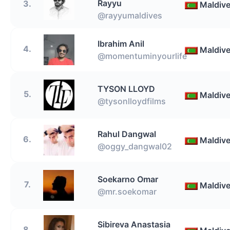
Rayyu
3.
Maldiv
@rayyumaldives
Ibrahim Anil
4.
Maldiv
@momentuminyourlife
TYSON LLOYD
5.
Maldiv
@tysonlloydfilms
Rahul Dangwal
6.
Maldiv
@oggy_dangwal02
Soekarno Omar
7.
Maldiv
@mr.soekomar
Sibireva Anastasia
8.