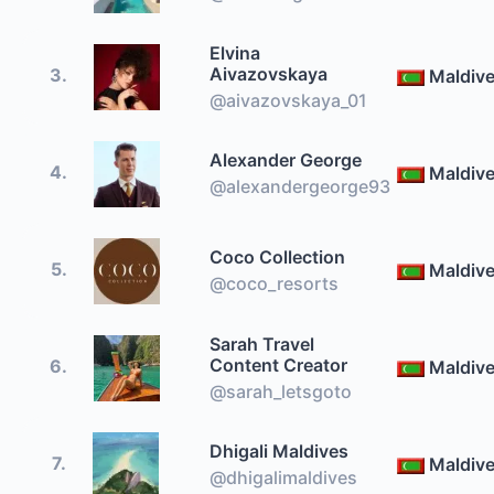
Elvina
Aivazovskaya
3.
Maldiv
@aivazovskaya_01
Alexander George
4.
Maldiv
@alexandergeorge93
Coco Collection
5.
Maldiv
@coco_resorts
Sarah Travel
Content Creator
6.
Maldiv
@sarah_letsgoto
Dhigali Maldives
7.
Maldiv
@dhigalimaldives