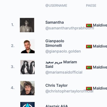
@USERNAME
PAESE
Samantha
1.
Maldiv
@samantharuthprabhuoffl
Gianpaolo
Simonelli
2.
Maldiv
@gianpaolo.golden
مريم سعيد Mariam
Said
3.
Maldiv
@mariamsaidofficial
Chris Taylor
4.
Maldiv
@christophertaylorofficial
Alastair AliA