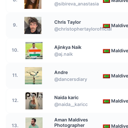
Maldiv
@sibireva_anastasia
Chris Taylor
9.
Maldiv
@christophertaylorofficial
Ajinkya Naik
10.
Maldiv
@aj.naik
Andre
11.
Maldiv
@dancersdiary
Naida karic
12.
Maldiv
@naida__karicc
Aman Maldives
Photographer
13.
Maldiv