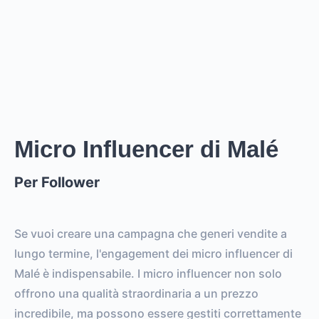
Creator
ha un prezzo stimato tra i
0
per
0 posts and 0
stories
.
Creator
puó raggiungere un reach di
0
followers,
.
0
EST. REACH
0
0
EST. STORY
EST. POST
IMPRESSIONS
IMPRESSIONS
Micro Influencer di Malé
Per Follower
0
0
FOLLOWERS
TOTAL POSTS
0%
vs.
0%
Se vuoi creare una campagna che generi vendite a
ENGAGEMENT RATE
VS. BENCHMARK
lungo termine, l'engagement dei micro influencer di
Malé è indispensabile. I micro influencer non solo
offrono una qualità straordinaria a un prezzo
incredibile, ma possono essere gestiti correttamente