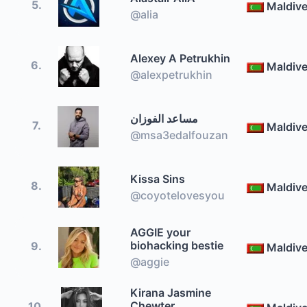
5.
Maldiv
@alia
Alexey A Petrukhin
6.
Maldiv
@alexpetrukhin
مساعد الفوزان
7.
Maldiv
@msa3edalfouzan
Kissa Sins
8.
Maldiv
@coyotelovesyou
AGGIE your
biohacking bestie
9.
Maldiv
@aggie
Kirana Jasmine
Chewter
10.