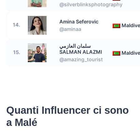
@silverblinksphotography
Amina Seferovic
14.
Maldiv
@aminaa
سلمان العازمي
SALMAN ALAZMI
15.
Maldiv
@amazing_tourist
Quanti Influencer ci sono
a Malé