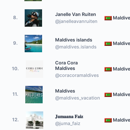
Janelle Van Ruiten
8.
Maldiv
@janelleavanruiten
Maldives islands
9.
Maldiv
@maldives.islands
Cora Cora
Maldives
10.
Maldiv
@coracoramaldives
Maldives
11.
Maldiv
@maldives_vacation
𝐉𝐮𝐦𝐚𝐚𝐧𝐚 𝐅𝐚𝐢𝐳
12.
Maldiv
@juma_faiz