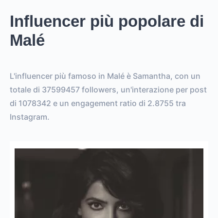
Influencer più popolare di
Malé
L'influencer più famoso in Malé è Samantha, con un
totale di 37599457 followers, un'interazione per post
di 1078342 e un engagement ratio di 2.8755 tra
Instagram.