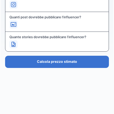
Quanti post dovrebbe pubblicare l'influencer?
Quante stories dovrebbe pubblicare l'influencer?
Calcola prezzo stimato
PREZZO STIMATO
€36.4K – €43.7K
EUR
GBP
USD
NOK
SEK
DKK