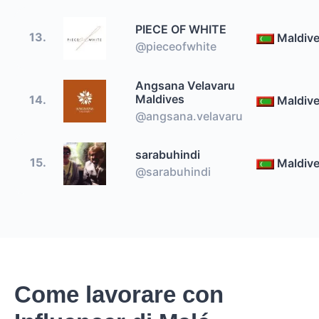
PIECE OF WHITE
13.
Maldiv
@pieceofwhite
Angsana Velavaru
Maldives
14.
Maldiv
@angsana.velavaru
sarabuhindi
15.
Maldiv
@sarabuhindi
Come lavorare con