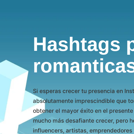
Hashtags p
romantica
Si esperas crecer tu presencia en Ins
absolutamente imprescindible que to
obtener el mayor éxito en el presente 
mucho más desafiante crecer, pero 
influencers, artistas, emprendedore