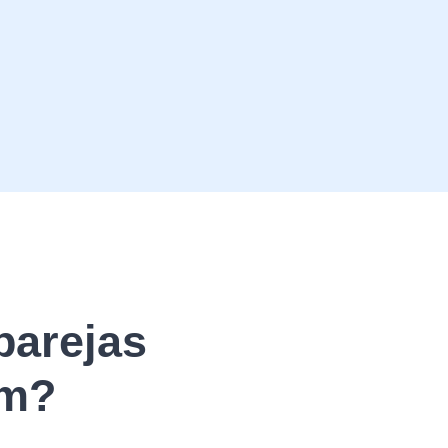
parejas
am?