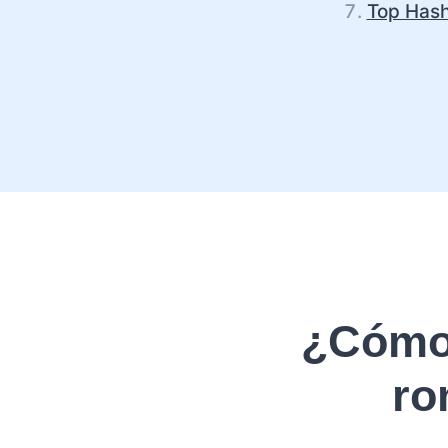
Top Hash
¿Cómo 
ro