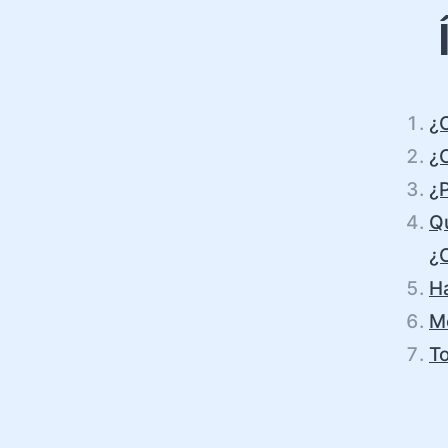
¿
¿
¿P
Qu
¿C
H
M
T