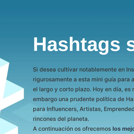
Hashtags 
Si desea cultivar notablemente en In
rigurosamente a esta mini guía para a
el largo y corto plazo. Hoy en día, e
embargo una prudente política de Has
para Influencers, Artistas, Emprende
rincones del planeta.
A continuación os ofrecemos
los mej