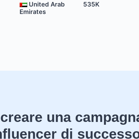
United Arab
535K
Emirates
 creare una campagn
nfluencer di success