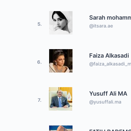
Sarah moham
5.
@itsara.ae
Faiza Alkasadi
6.
@faiza_alkasadi_
Yusuff Ali MA
7.
@yusuffali.ma