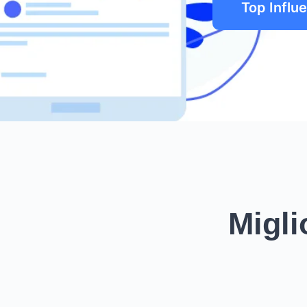
Top Influ
Migli