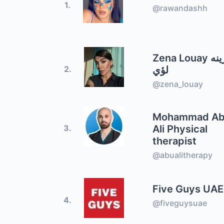
1.
@rawandashh
Zena Louay زينه
لؤي
2.
@zena_louay
Mohammad A
Ali Physical
3.
therapist
@abualitherapy
Five Guys UAE
4.
@fiveguysuae