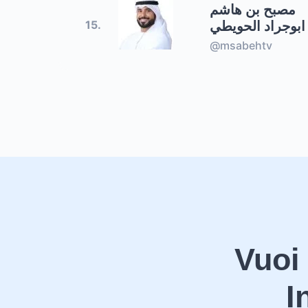
مصبح بن هاشم
ابوجراد الحويطي
15.
@msabehtv
Vuoi
I