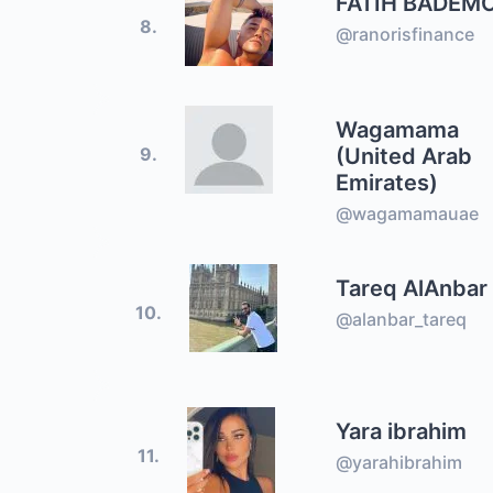
FATIH BADEMC
8.
@ranorisfinance
Wagamama
(United Arab
9.
Emirates)
@wagamamauae
Tareq AlAnbar
10.
@alanbar_tareq
Yara ibrahim
11.
@yarahibrahim