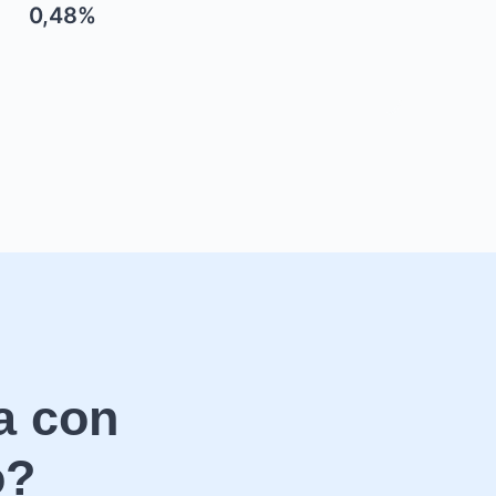
0,48%
a con
o?