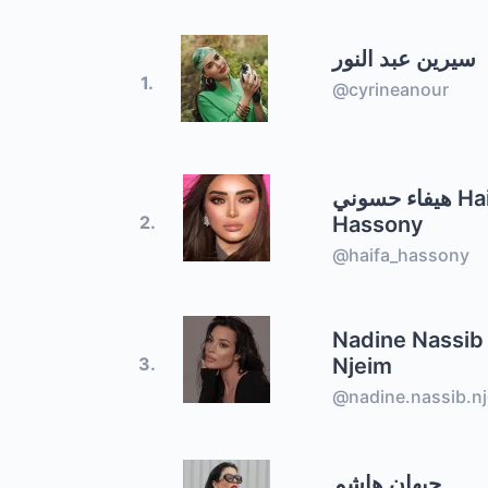
سيرين عبد النور
1.
@cyrineanour
هيفاء حسوني Haifa
Hassony
2.
@haifa_hassony
Nadine Nassib
Njeim
3.
@nadine.nassib.n
جيهان هاشم