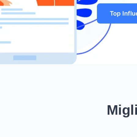
Top Infl
Migl