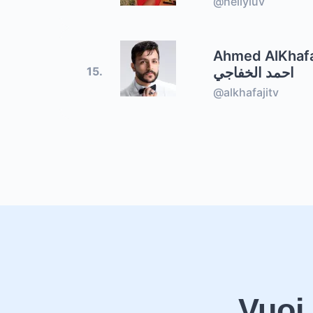
@hellyluv
Ahmed AlKhafa
احمد الخفاجي
15.
@alkhafajitv
Vuoi