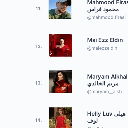
Mahmood Fira
محمود فراس
11.
@mahmood.firas1
Mai Ezz Eldin
12.
@maiezzeldin
Maryam Alkhal
مريم الخالدي
13.
@maryam__alkh
Helly Luv هيلى
لوف
14.