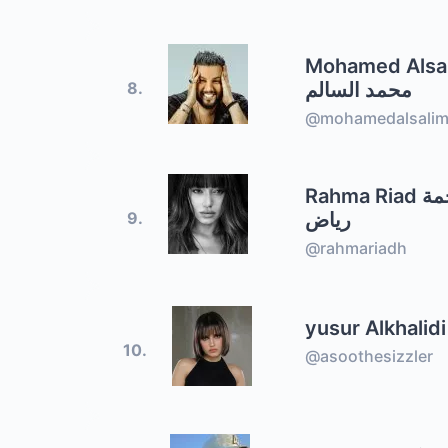
Mohamed Alsa
محمد السالم
8.
@mohamedalsali
Rahma Riad رحمة
رياض
9.
@rahmariadh
yusur Alkhalidi
10.
@asoothesizzler