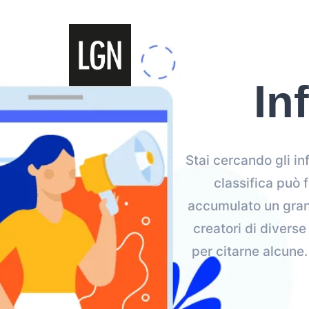
In
Stai cercando gli in
classifica può 
accumulato un grande
creatori di divers
per citarne alcune.