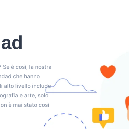
dad
 Se è così, la nostra
aghdad che hanno
 alto livello include
grafia e arte, solo
non è mai stato così