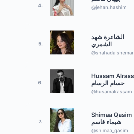
4.
@jehan.hashim
الشاعرة شهد
الشمري
5.
@shahadalshemar
Hussam Alras
حسام الرسام
6.
@husamalrassam
Shimaa Qasim
شيماء قاسم
7.
@shimaa_qasim