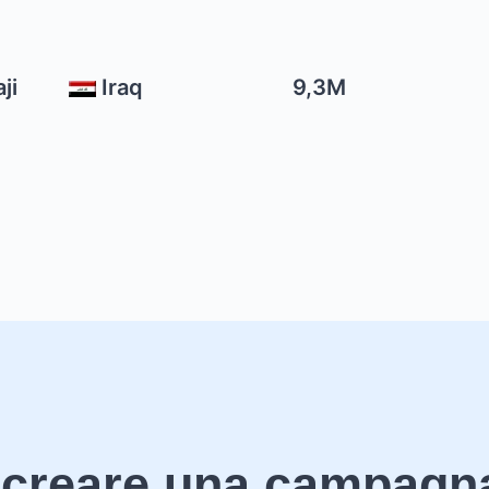
ji
Iraq
9,3M
 creare una campagn