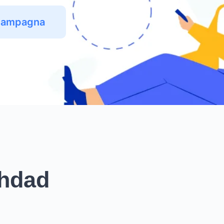
 Campagna
ghdad