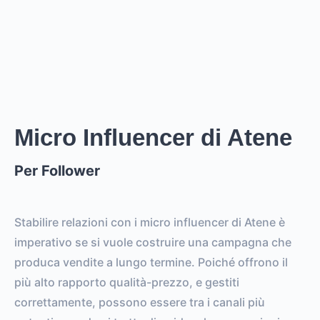
stories
.
Creator
puó raggiungere un reach di
0
followers,
.
0
EST. REACH
0
0
EST. STORY
EST. POST
IMPRESSIONS
IMPRESSIONS
Micro Influencer di Atene
Per Follower
0
0
FOLLOWERS
TOTAL POSTS
0%
vs.
0%
Stabilire relazioni con i micro influencer di Atene è
ENGAGEMENT RATE
VS. BENCHMARK
imperativo se si vuole costruire una campagna che
produca vendite a lungo termine. Poiché offrono il
più alto rapporto qualità-prezzo, e gestiti
correttamente, possono essere tra i canali più