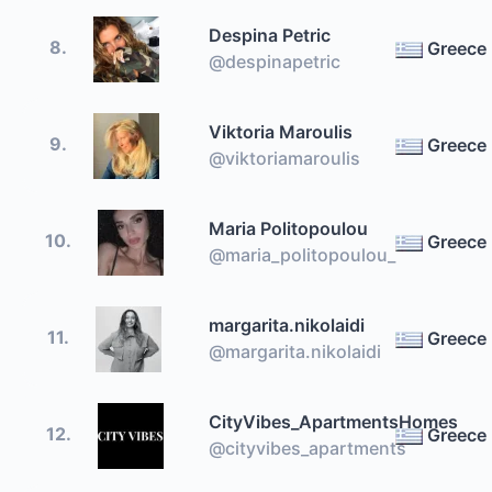
Despina Petric
8.
Greece
@despinapetric
Viktoria Maroulis
9.
Greece
@viktoriamaroulis
Maria Politopoulou
10.
Greece
@maria_politopoulou_
margarita.nikolaidi
11.
Greece
@margarita.nikolaidi
CityVibes_ApartmentsHomes
12.
Greece
@cityvibes_apartments