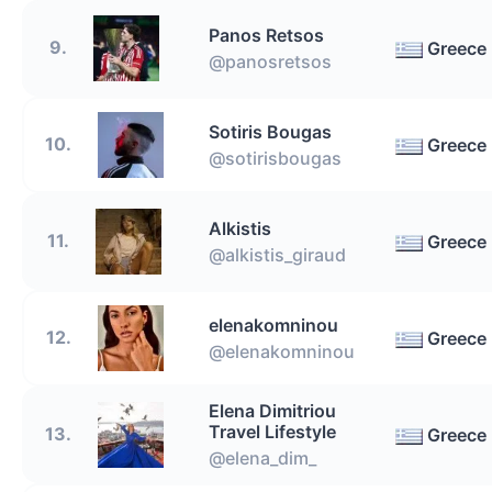
Panos Retsos
9.
Greece
@panosretsos
Sotiris Bougas
10.
Greece
@sotirisbougas
Alkistis
11.
Greece
@alkistis_giraud
elenakomninou
12.
Greece
@elenakomninou
Elena Dimitriou
Travel Lifestyle
13.
Greece
@elena_dim_