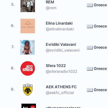
REM
5.
Greece
@rem
Elina Linardaki
6.
Greece
@elinalinardaki
Evridiki Valavani
7.
Greece
@evridiki_valavani
Sfera 1022
8.
Greece
@sferaradio1022
ΑΕΚ ATHENS FC
9.
Greece
@aekfc_official
athensmagazinegr