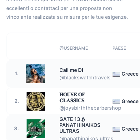
eccellenti o contattaci per una proposta non
vincolante realizzata su misura per le tue esigenze.
@USERNAME
PAESE
Call me Di
1.
Greece
@blackswatchtravels
𝐇𝐎𝐔𝐒𝐄 𝐎𝐅
𝐂𝐋𝐀𝐒𝐒𝐈𝐂𝐒
2.
Greece
@joysbirththebarbershop
GATE 13 𝕳
PANATHINAIKOS
3.
Greece
ULTRAS
@panathinaikos.ultras