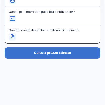
Quanti post dovrebbe pubblicare l'influencer?
Quante stories dovrebbe pubblicare l'influencer?
Calcola prezzo stimato
PREZZO STIMATO
€36.4K – €43.7K
EUR
GBP
USD
NOK
SEK
DKK
Creator
ha un prezzo stimato tra i
0
per
0 posts and 0