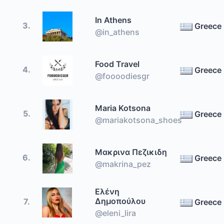
In Athens
3.
Greece
@in_athens
Food Travel
4.
Greece
@foooodiesgr
Maria Kotsona
5.
Greece
@mariakotsona_shoes
Μακρινα Πεζικιδη
6.
Greece
@makrina_pez
Ελένη
Δημοπούλου
7.
Greece
@eleni_lira