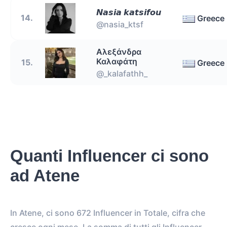
𝙉𝙖𝙨𝙞𝙖 𝙠𝙖𝙩𝙨𝙞𝙛𝙤𝙪
14.
Greece
@nasia_ktsf
Αλεξάνδρα
Καλαφάτη
15.
Greece
@_kalafathh_
Quanti Influencer ci sono
ad Atene
In Atene, ci sono 672 Influencer in Totale, cifra che