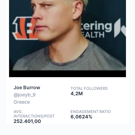
Joe Burrow
TOTAL FOLLOWERS
4,2M
@joeyb_9
Greece
AVG.
ENGAGEMENT RATIO
INTERACTIONS/POST
6,0624%
252.401,00