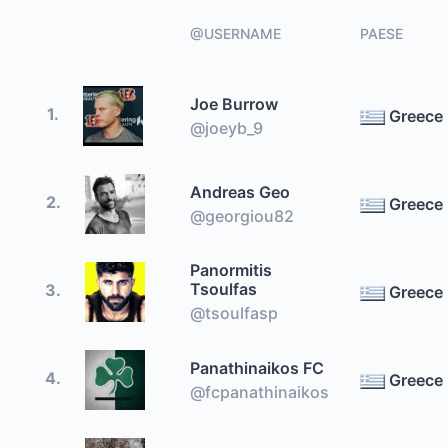
@USERNAME
PAESE
Joe Burrow
1.
Greece
@joeyb_9
Andreas Geo
2.
Greece
@georgiou82
Panormitis
Tsoulfas
3.
Greece
@tsoulfasp
Panathinaikos FC
4.
Greece
@fcpanathinaikos