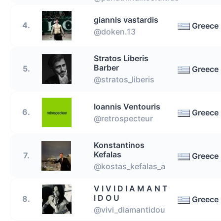
giannis vastardis
4.
Greece
@doken.13
Stratos Liberis
Barber
5.
Greece
@stratos_liberis
Ioannis Ventouris
6.
Greece
@retrospecteur
Konstantinos
Kefalas
7.
Greece
@kostas_kefalas_a
V I V I D I A M A N T
I D O U
8.
Greece
@vivi_diamantidou