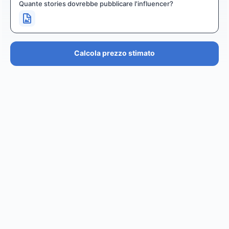
Quante stories dovrebbe pubblicare l'influencer?
Calcola prezzo stimato
PREZZO STIMATO
€36.4K – €43.7K
EUR
GBP
USD
NOK
SEK
DKK
Creator
ha un prezzo stimato tra i
0
per
0 posts and 0
stories
.
Creator
puó raggiungere un reach di
0
followers,
.
0
EST. REACH