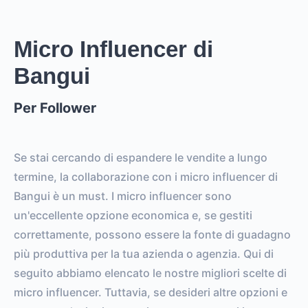
0
0
EST. STORY
EST. POST
IMPRESSIONS
IMPRESSIONS
Micro Influencer di
Bangui
0
0
FOLLOWERS
TOTAL POSTS
Per Follower
0%
vs.
0%
ENGAGEMENT RATE
VS. BENCHMARK
Se stai cercando di espandere le vendite a lungo
termine, la collaborazione con i micro influencer di
Bangui è un must. I micro influencer sono
un'eccellente opzione economica e, se gestiti
correttamente, possono essere la fonte di guadagno
più produttiva per la tua azienda o agenzia. Qui di
seguito abbiamo elencato le nostre migliori scelte di
micro influencer. Tuttavia, se desideri altre opzioni e