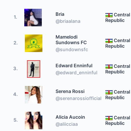
Bria
Central
1.
Republic
@briaalana
Mamelodi
Central
Sundowns FC
2.
Republic
@sundownsfc
Edward Enninful
Central
3.
Republic
@edward_enninful
Serena Rossi
Central
4.
Republic
@serenarossiofficial
Alicia Aucoin
Central
5.
Republic
@aliicciaa