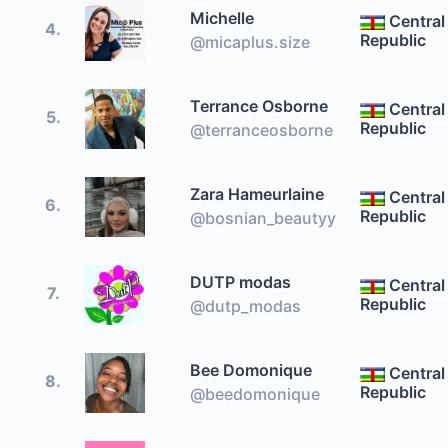
Michelle
Central
4.
Republic
@micaplus.size
Terrance Osborne
Central
5.
Republic
@terranceosborne
Zara Hameurlaine
Central
6.
Republic
@bosnian_beautyy
DUTP modas
Central
7.
Republic
@dutp_modas
Bee Domonique
Central
8.
Republic
@beedomonique