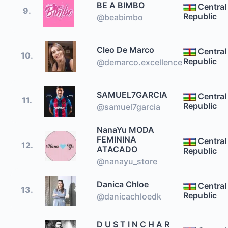
BE A BIMBO
Central
9.
Republic
@beabimbo
Cleo De Marco
Central
10.
Republic
@demarco.excellence
SAMUEL7GARCIA
Central
11.
Republic
@samuel7garcia
NanaYu MODA
FEMININA
Central
12.
ATACADO
Republic
@nanayu_store
Danica Chloe
Central
13.
Republic
@danicachloedk
D U S T I N C H A R