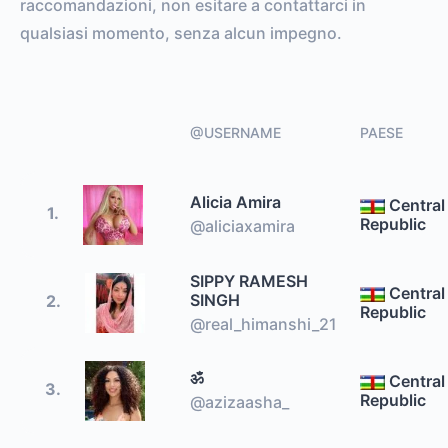
raccomandazioni, non esitare a contattarci in
qualsiasi momento, senza alcun impegno.
@USERNAME
PAESE
Alicia Amira
Central
1.
Republic
@aliciaxamira
SIPPY RAMESH
Central
SINGH
2.
Republic
@real_himanshi_21
ॐ
Central
3.
Republic
@azizaasha_