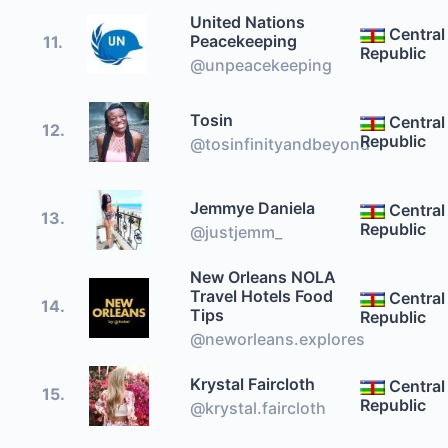
United Nations
Central
Peacekeeping
11.
Republic
@unpeacekeeping
Tosin
Central
12.
Republic
@tosinfinityandbeyond
Jemmye Daniela
Central
13.
Republic
@justjemm_
New Orleans NOLA
Travel Hotels Food
Central
14.
Tips
Republic
@neworleans.explores
Krystal Faircloth
Central
15.
Republic
@krystal.faircloth