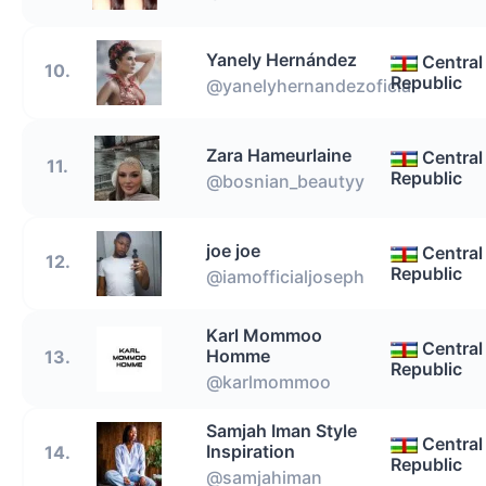
Yanely Hernández
Central
10.
Republic
@yanelyhernandezoficial
Zara Hameurlaine
Central
11.
Republic
@bosnian_beautyy
joe joe
Central
12.
Republic
@iamofficialjoseph
Karl Mommoo
Central
Homme
13.
Republic
@karlmommoo
Samjah Iman Style
Central
Inspiration
14.
Republic
@samjahiman