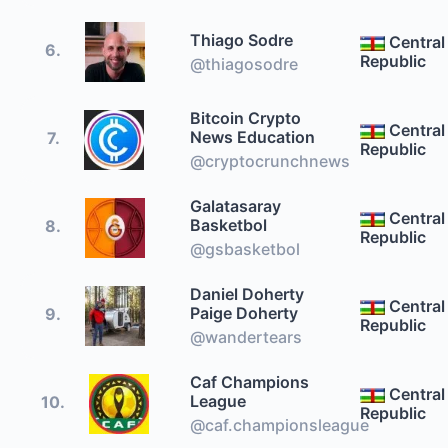
Thiago Sodre
Central
6.
Republic
@thiagosodre
Bitcoin Crypto
Central
News Education
7.
Republic
@cryptocrunchnews
Galatasaray
Central
Basketbol
8.
Republic
@gsbasketbol
Daniel Doherty
Central
Paige Doherty
9.
Republic
@wandertears
Caf Champions
Central
League
10.
Republic
@caf.championsleague