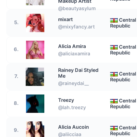
Makeup Artist
@beautyasylum
mixart
Central
5.
Republic
@mixyfancy.art
Alicia Amira
Central
6.
Republic
@aliciaxamira
Rainey Dai Styled
Central
Me
7.
Republic
@raineydai__
Treezy
Central
8.
Republic
@lah.treezy
Alicia Aucoin
Central
9.
Republic
@aliicciaa