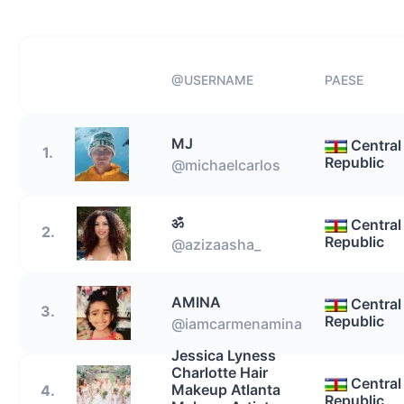
@USERNAME
PAESE
MJ
Central
1.
Republic
@michaelcarlos
ॐ
Central
2.
Republic
@azizaasha_
AMINA
Central
3.
Republic
@iamcarmenamina
Jessica Lyness
Charlotte Hair
Central
Makeup Atlanta
4.
Republic