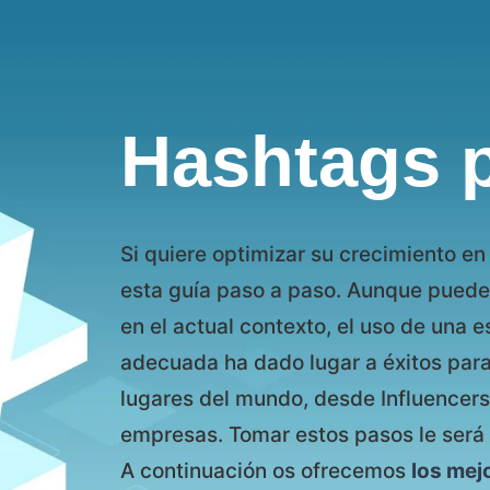
Hashtags p
Si quiere optimizar su crecimiento e
esta guía paso a paso. Aunque puede s
en el actual contexto, el uso de una 
adecuada ha dado lugar a éxitos par
lugares del mundo, desde Influencers
empresas. Tomar estos pasos le será b
A continuación os ofrecemos
los mej