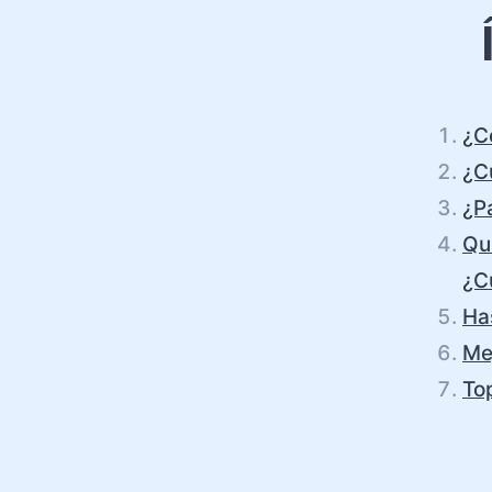
¿C
¿C
¿P
Qui
¿C
Ha
Me
To