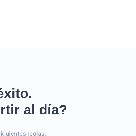
xito.
tir al día?
iguientes reglas: