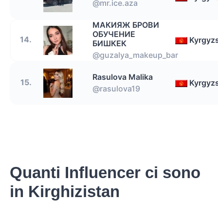
@mr.ice.aza
МАКИЯЖ БРОВИ
ОБУЧЕНИЕ
14.
Kyrgyz
БИШКЕК
@guzalya_makeup_bar
Rasulova Malika
15.
Kyrgyz
@rasulova19
Quanti Influencer ci sono
in Kirghizistan