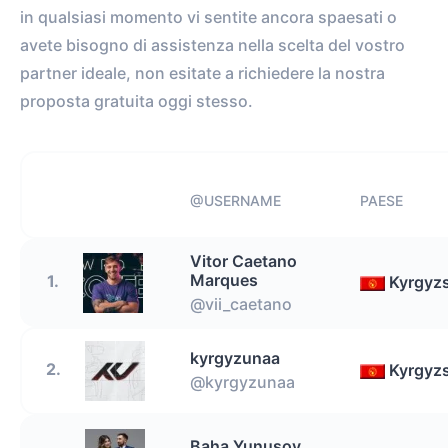
in qualsiasi momento vi sentite ancora spaesati o
avete bisogno di assistenza nella scelta del vostro
partner ideale, non esitate a richiedere la nostra
proposta gratuita oggi stesso.
@USERNAME
PAESE
Vitor Caetano
Marques
1.
Kyrgyz
@vii_caetano
kyrgyzunaa
2.
Kyrgyz
@kyrgyzunaa
Baha Yunusov