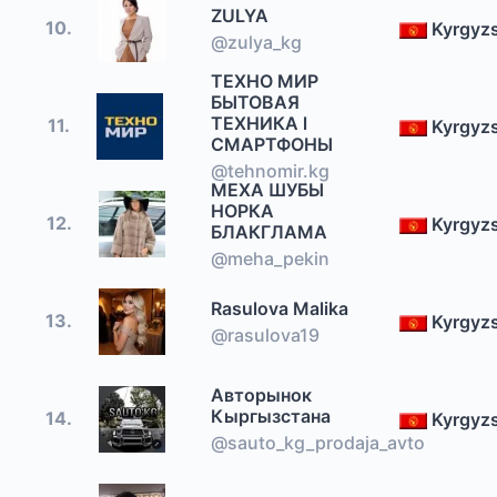
ZULYA
10.
Kyrgyz
@zulya_kg
ТЕХНО МИР
БЫТОВАЯ
ТЕХНИКА l
11.
Kyrgyz
СМАРТФОНЫ
@tehnomir.kg
МЕХА ШУБЫ
НОРКА
12.
Kyrgyz
БЛАКГЛАМА
@meha_pekin
Rasulova Malika
13.
Kyrgyz
@rasulova19
Авторынок
Кыргызстана
14.
Kyrgyz
@sauto_kg_prodaja_avto