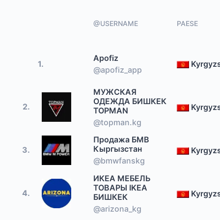
@USERNAME
PAESE
Apofiz
1.
Kyrgyz
@apofiz_app
МУЖСКАЯ
ОДЕЖДА БИШКЕК
2.
Kyrgyz
TOPMAN
@topman.kg
Продажа БМВ
Кыргызстан
3.
Kyrgyz
@bmwfanskg
ИКЕА МЕБЕЛЬ
ТОВАРЫ IKEA
4.
Kyrgyz
БИШКЕК
@arizona_kg