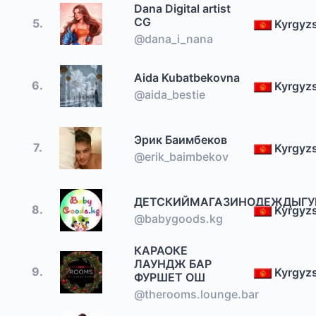
Dana Digital artist
CG
5.
Kyrgyz
@dana_i_nana
Aida Kubatbekovna
6.
Kyrgyz
@aida_bestie
Эрик Баимбеков
7.
Kyrgyz
@erik_baimbekov
ДЕТСКИЙМАГАЗИНОДЕЖДЫГ
8.
Kyrgyz
@babygoods.kg
КАРАОКЕ
ЛАУНДЖ БАР
9.
Kyrgyz
ФУРШЕТ ОШ
@therooms.lounge.bar