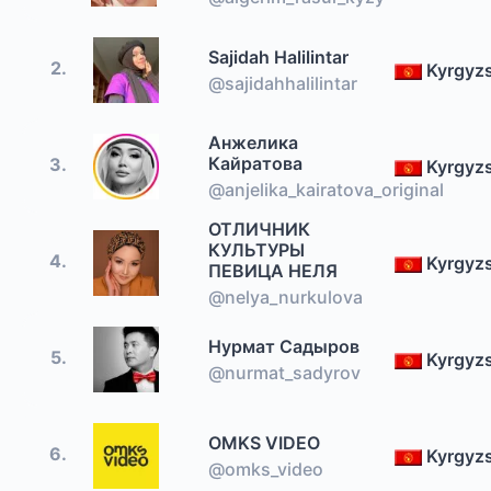
Sajidah Halilintar
2.
Kyrgyz
@sajidahhalilintar
Анжелика
Кайратова
3.
Kyrgyz
@anjelika_kairatova_original
ОТЛИЧНИК
КУЛЬТУРЫ
4.
Kyrgyz
ПЕВИЦА НЕЛЯ
@nelya_nurkulova
Нурмат Садыров
5.
Kyrgyz
@nurmat_sadyrov
OMKS VIDEO
6.
Kyrgyz
@omks_video