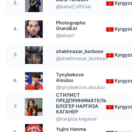
3.
Kyrgyz
@baha7_official
Photographe
GrandEst
4.
Kyrgyz
@laiopri
shakhnazar_borboev
5.
Kyrgyz
@shakhnazar_borboev
Tynybekova
Aisuluu
6.
Kyrgyz
@tynybekova.aisuluu
СТИЛИСТ
ПРЕДПРИНИМАТЕЛЬ
БЛОГЕР НАРГИЗА
7.
Kyrgyz
КАГАНЕР
@nargiza.kaganer
Yujiro Hanma