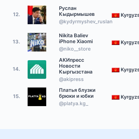
Руслан
Кыдырмышев
12.
Kyrgyz
@kydyrmyshev_ruslan
Nikita Baliev
iPhone Xiaomi
13.
Kyrgyz
@niko__store
АКИпресс
Новости
14.
Kyrgyz
Кыргызстана
@akipress
Платья блузки
брюки и юбки
15.
Kyrgyz
@platya.kg_