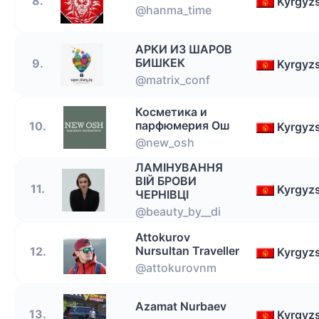
8.
Kyrgyz
@hanma_time
АРКИ ИЗ ШАРОВ
БИШКЕК
9.
Kyrgyz
@matrix_conf
Косметика и
парфюмерия Ош
10.
Kyrgyz
@new_osh
ЛАМІНУВАННЯ
ВІЙ БРОВИ
11.
Kyrgyz
ЧЕРНІВЦІ
@beauty_by__di
Attokurov
Nursultan Traveller
12.
Kyrgyz
@attokurovnm
Azamat Nurbaev
13.
Kyrgyz