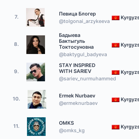
Певица Блогер
7.
Kyrgyz
@tolgonai_arzykeeva
Бадыева
Бактыгуль
8.
Kyrgyz
Токтосуновна
@baktygul_badyeva
STAY INSPIRED
WITH SARIEV
9.
Kyrgyz
@sariev_nurmuhammed
Ermek Nurbaev
10.
Kyrgyz
@ermeknurbaev
OMKS
11.
Kyrgyz
@omks_kg