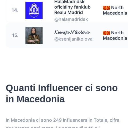
HalaMadridsk
oficiálny fanklub
North
14.
Realu Madrid
Macedonia
@halamadridsk
𝓚𝓼𝓮𝓷𝓲𝓳𝓪 𝓝𝓲𝓴𝓸𝓵𝓸𝓿𝓪
North
15.
Macedonia
@ksenijanikolova
Quanti Influencer ci sono
in Macedonia
In Macedonia ci sono 249 Influencers in Totale, cifra