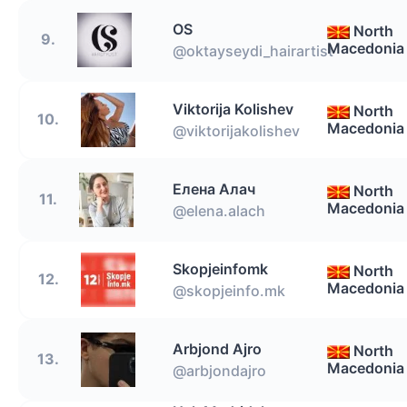
OS
North
9.
Macedonia
@oktayseydi_hairartist
Viktorija Kolishev
North
10.
Macedonia
@viktorijakolishev
Eлена Алач
North
11.
Macedonia
@elena.alach
Skopjeinfomk
North
12.
Macedonia
@skopjeinfo.mk
Arbjond Ajro
North
13.
Macedonia
@arbjondajro