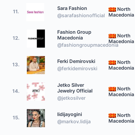
Sara Fashion
North
11.
Macedonia
@sarafashionofficial
Fashion Group
North
Macedonia
12.
Macedonia
@fashiongroupmacedonia
Ferki Demirovski
North
13.
Macedonia
@ferkidemirovski
Jetko Silver
North
Jewelry Official
14.
Macedonia
@jetkosilver
lidijayogini
North
15.
Macedonia
@markov.lidija