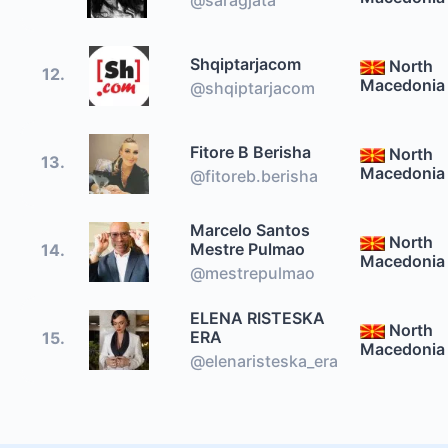
Shqiptarjacom
North
12.
Macedonia
@shqiptarjacom
Fitore B Berisha
North
13.
Macedonia
@fitoreb.berisha
Marcelo Santos
North
Mestre Pulmao
14.
Macedonia
@mestrepulmao
ELENA RISTESKA
North
ERA
15.
Macedonia
@elenaristeska_era