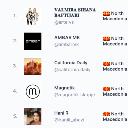
𝐕𝐀𝐋𝐌𝐈𝐑𝐀 𝐒𝐈𝐇𝐀𝐍𝐀
North
𝐁𝐀𝐅𝐓𝐈𝐉𝐀𝐑𝐈
1.
Macedonia
@arte.vs
AMBAR MK
North
2.
Macedonia
@ambarmk
California Daily
North
3.
Macedonia
@california.daily
Magnetik
North
4.
Macedonia
@magnetik.skopje
Hani R
North
5.
Macedonia
@haniii_abazi