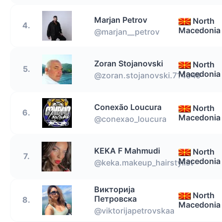
Marjan Petrov
North
4.
Macedonia
@marjan__petrov
Zoran Stojanovski
North
5.
Macedonia
@zoran.stojanovski.714049
Conexão Loucura
North
6.
Macedonia
@conexao_loucura
KEKA F Mahmudi
North
7.
Macedonia
@keka.makeup_hairstylist
Викторија
North
Петровска
8.
Macedonia
@viktorijapetrovskaa