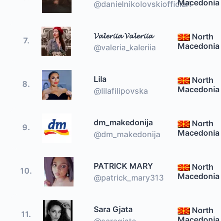
Macedonia
@danielnikolovskiofficial1
𝓥𝓪𝓵𝓮𝓻𝓲𝓲𝓪 𝓥𝓪𝓵𝓮𝓻𝓲𝓲𝓪
North
7.
Macedonia
@valeria_kaleriia
Lila
North
8.
Macedonia
@lilafilipovska
dm_makedonija
North
9.
Macedonia
@dm_makedonija
PATRICK MARY
North
10.
Macedonia
@patrick_mary313
Sara Gjata
North
11.
Macedonia
@saragjata