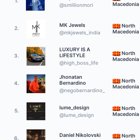
1.
Macedonia
@smillionmori
MK Jewels
North
2.
Macedonia
@mkjewels_india
LUXURY IS A
North
LIFESTYLE
3.
Macedonia
@high_boss_life
Jhonatan
North
Bernardino
4.
Macedonia
@negobernardino_
lume_design
North
5.
Macedonia
@lume_design
Daniel Nikolovski
North
6.