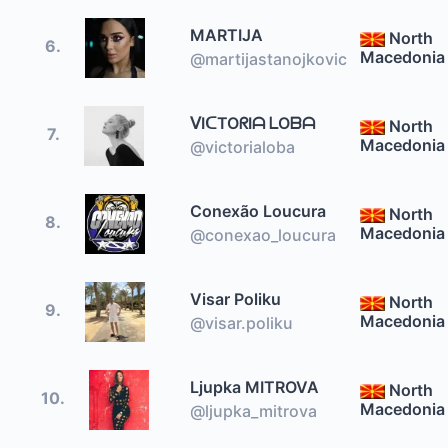
MARTIJA
North
6.
Macedonia
@martijastanojkovic
ᐯIᑕTOᖇIᗩ ᒪOᗷᗩ
North
7.
Macedonia
@victorialoba
Conexão Loucura
North
8.
Macedonia
@conexao_loucura
Visar Poliku
North
9.
Macedonia
@visar.poliku
Ljupka MITROVA
North
10.
Macedonia
@ljupka_mitrova