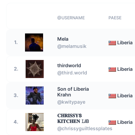
@USERNAME
PAESE
Mela
1.
Liberia
@melamusik
thirdworld
2.
Liberia
@third.world
Son of Liberia
Krahn
3.
Liberia
@kwitypaye
𝐂𝐇𝐑𝐈𝐒𝐒𝐘𝗦
𝐊𝐈𝐓𝐂𝐇𝐄𝐍 𝙻IB
4.
Liberia
@chrissyguiltlessplates