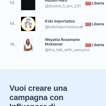
Hazem Harb
13.
Liberia
@double_h_ent_231
Kids Importados
14.
Liberia
@kidsimportadoscali
Weyatta Rosemarie
Mckeever
15.
Liberia
@the_talk_with_sassymc
Vuoi creare una
campagna con