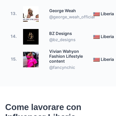
George Weah
13.
Liberia
@george_weah_official
BZ Designs
14.
Liberia
@bz_designs
Vivian Wahyon
Fashion Lifestyle
15.
Liberia
content
@fancynchic
Come lavorare con