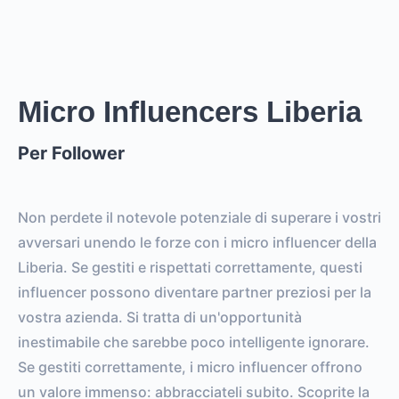
0
EST. REACH
0
0
EST. STORY
EST. POST
IMPRESSIONS
IMPRESSIONS
Micro Influencers Liberia
Per Follower
0
0
FOLLOWERS
TOTAL POSTS
0%
vs.
0%
Non perdete il notevole potenziale di superare i vostri
ENGAGEMENT RATE
VS. BENCHMARK
avversari unendo le forze con i micro influencer della
Liberia. Se gestiti e rispettati correttamente, questi
influencer possono diventare partner preziosi per la
vostra azienda. Si tratta di un'opportunità
inestimabile che sarebbe poco intelligente ignorare.
Se gestiti correttamente, i micro influencer offrono
un valore immenso: abbracciateli subito. Scoprite la