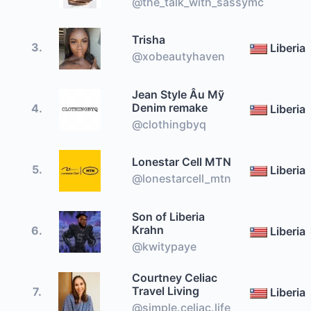
@the_talk_with_sassymc
Trisha
3.
Liberia
@xobeautyhaven
Jean Style Âu Mỹ
Denim remake
4.
Liberia
@clothingbyq
Lonestar Cell MTN
5.
Liberia
@lonestarcell_mtn
Son of Liberia
Krahn
6.
Liberia
@kwitypaye
Courtney Celiac
Travel Living
7.
Liberia
@simple.celiac.life