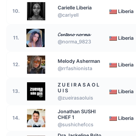
Carielle Liberia
10.
Liberia
@cariyell
𝓒𝓮𝓷𝓽𝓮𝓷𝓸 𝓷𝓸𝓻𝓶𝓪
11.
Liberia
@norma_9823
Melody Asherman
12.
Liberia
@rrfashionista
Z U E I R A S A O L
U I S
13.
Liberia
@zueirasaoluis
Jonathan SUSHI
CHEF 1
14.
Liberia
@sushichefccs
Dra Jackeline Brito