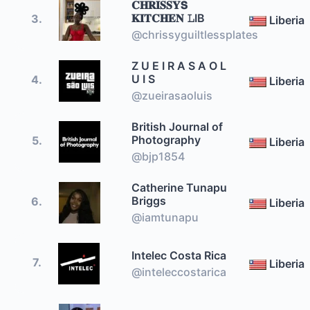
𝐂𝐇𝐑𝐈𝐒𝐒𝐘𝗦
𝐊𝐈𝐓𝐂𝐇𝐄𝐍 𝙻IB
3.
Liberia
@chrissyguiltlessplates
Z U E I R A S A O L
U I S
4.
Liberia
@zueirasaoluis
British Journal of
Photography
5.
Liberia
@bjp1854
Catherine Tunapu
Briggs
6.
Liberia
@iamtunapu
Intelec Costa Rica
7.
Liberia
@inteleccostarica