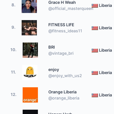
Grace H Weah
8.
Liberia
@official_masterqueen
FITNESS LIFE
9.
Liberia
@fitness_ideas11
BRI
10.
Liberia
@vintage_bri
enjoy
11.
Liberia
@enjoy_with_us2
Orange Liberia
12.
Liberia
@orange_liberia