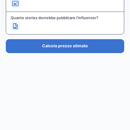
Quante stories dovrebbe pubblicare l'influencer?
Calcola prezzo stimato
PREZZO STIMATO
€36.4K – €43.7K
EUR
GBP
USD
NOK
SEK
DKK
Creator
ha un prezzo stimato tra i
0
per
0 posts and 0
stories
.
Creator
puó raggiungere un reach di
0
followers,
.