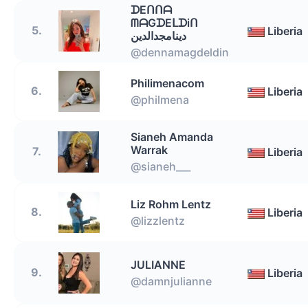
ᗪEᑎᑎᗩ
ᗰᗩGᗪEᒪᗪiᑎ
5.
Liberia
دينامجدالدين
@dennamagdeldin
Philimenacom
6.
Liberia
@philmena
Sianeh Amanda
Warrak
7.
Liberia
@sianeh___
Liz Rohm Lentz
8.
Liberia
@lizzlentz
JULIANNE
9.
Liberia
@damnjulianne