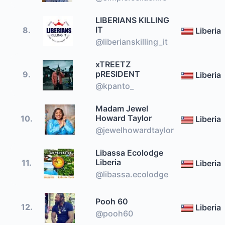
LIBERIANS KILLING
IT
8.
Liberia
@liberianskilling_it
xTREETZ
pRESIDENT
9.
Liberia
@kpanto_
Madam Jewel
Howard Taylor
10.
Liberia
@jewelhowardtaylor
Libassa Ecolodge
Liberia
11.
Liberia
@libassa.ecolodge
Pooh 60
12.
Liberia
@pooh60