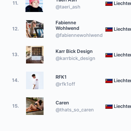
11.
Liechte
@taeri_ash
Fabienne
Wohlwend
12.
Liechte
@fabiennewohlwend
Karr Bick Design
13.
Liechte
@karrbick_design
RFK1
14.
Liechte
@rfk1off
Caren
15.
Liechte
@thats_so_caren