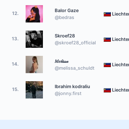
Balor Gaze
12.
Liechte
@bedras
Skroef28
13.
Liechte
@skroef28_official
𝑀𝑒𝓁𝒾𝓈𝓈𝒶
14.
Liechte
@melissa_schuldt
Ibrahim kodraliu
15.
Liechte
@jonny.first