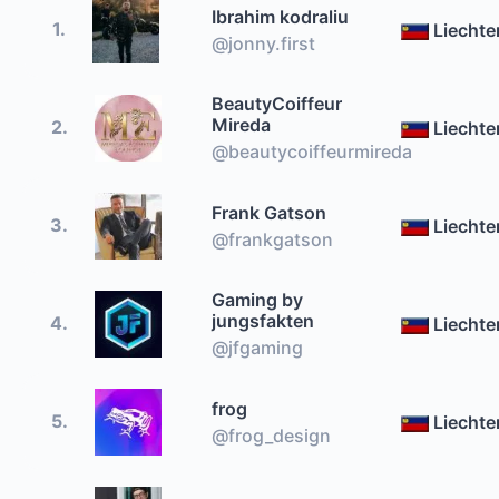
Ibrahim kodraliu
1.
Liechte
@jonny.first
BeautyCoiffeur
Mireda
2.
Liechte
@beautycoiffeurmireda
Frank Gatson
3.
Liechte
@frankgatson
Gaming by
jungsfakten
4.
Liechte
@jfgaming
frog
5.
Liechte
@frog_design