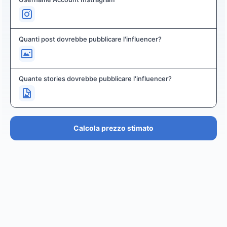
Quanti post dovrebbe pubblicare l'influencer?
Quante stories dovrebbe pubblicare l'influencer?
Calcola prezzo stimato
PREZZO STIMATO
€36.4K – €43.7K
EUR
GBP
USD
NOK
SEK
DKK