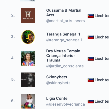
Oussama B Martial
Arts
2.
Liechte
@martial_arts.lovers
Teranga Senegal 1
3.
Liechte
@teranga_senegal1
Dra Neusa Tamaio
Criança Interior
4.
Liechte
Trauma
@jardim_consciente
Skinnybets
5.
Liechte
@skinnybets
Ligia Conte
6.
Liechte
@desenvolvecrianca