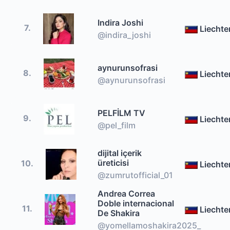
Indira Joshi
7.
Liechte
@indira_joshi
aynurunsofrasi
8.
Liechte
@aynurunsofrasi
PELFİLM TV
9.
Liechte
@pel_film
dijital içerik
üreticisi
10.
Liechte
@zumrutofficial_01
Andrea Correa
Doble internacional
11.
Liechte
De Shakira
@yomellamoshakira2025_