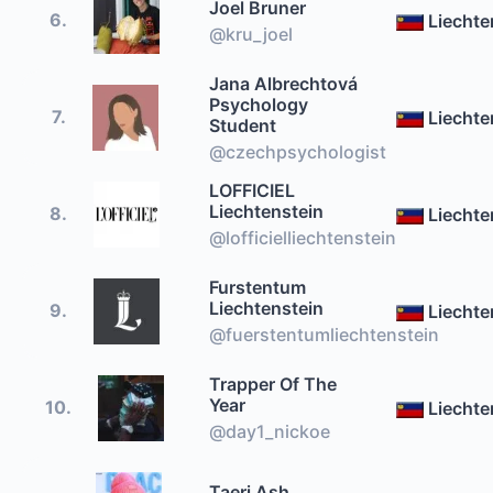
Joel Bruner
6.
Liechte
@kru_joel
Jana Albrechtová
Psychology
7.
Liechte
Student
@czechpsychologist
LOFFICIEL
Liechtenstein
8.
Liechte
@lofficielliechtenstein
Furstentum
Liechtenstein
9.
Liechte
@fuerstentumliechtenstein
Trapper Of The
Year
10.
Liechte
@day1_nickoe
Taeri Ash