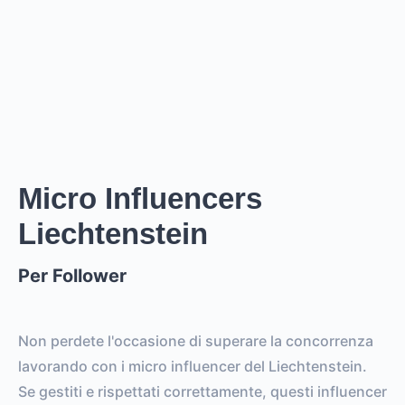
Creator
ha un prezzo stimato tra i
0
per
0 posts and 0
stories
.
Creator
puó raggiungere un reach di
0
followers,
.
0
EST. REACH
0
0
EST. STORY
EST. POST
IMPRESSIONS
IMPRESSIONS
Micro Influencers
Liechtenstein
0
0
FOLLOWERS
TOTAL POSTS
Per Follower
0%
vs.
0%
ENGAGEMENT RATE
VS. BENCHMARK
Non perdete l'occasione di superare la concorrenza
lavorando con i micro influencer del Liechtenstein.
Se gestiti e rispettati correttamente, questi influencer