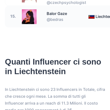
@czechpsychologist
Balor Gaze
15.
Liechte
@bedras
Quanti Influencer ci sono
in Liechtenstein
In Liechtenstein ci sono 23 Influencers in Totale, cifra
che cresce ogni mese. La somma di tutti gli
Influencer arriva a un reach di 11.3 Milioni. Il costo
medio per 1000 engagement è di 3$.