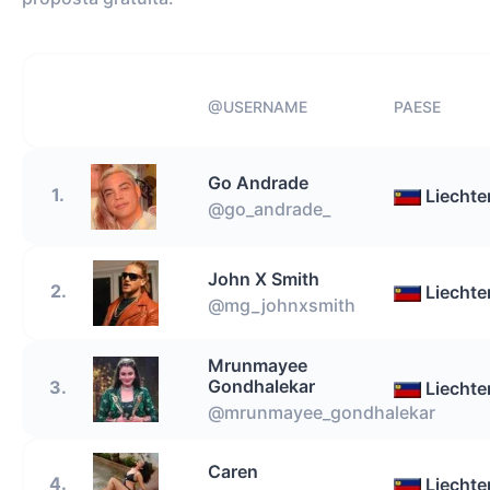
@USERNAME
PAESE
Go Andrade
1.
Liechte
@go_andrade_
John X Smith
2.
Liechte
@mg_johnxsmith
Mrunmayee
Gondhalekar
3.
Liechte
@mrunmayee_gondhalekar
Caren
4.
Liechte