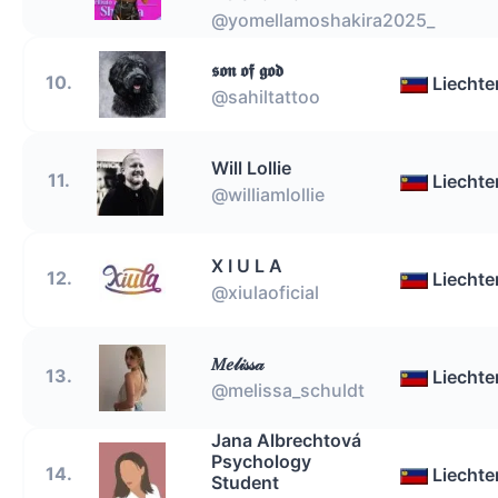
@yomellamoshakira2025_
𝖘𝖔𝖓 𝖔𝖋 𝖌𝖔𝖉
10.
Liechte
@sahiltattoo
Will Lollie
11.
Liechte
@williamlollie
X I U L A
12.
Liechte
@xiulaoficial
𝑀𝑒𝓁𝒾𝓈𝓈𝒶
13.
Liechte
@melissa_schuldt
Jana Albrechtová
Psychology
14.
Liechte
Student