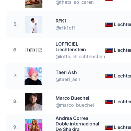
@thats_so_caren
RFK1
5.
Liechte
@rfk1off
LOFFICIEL
Liechtenstein
6.
Liechte
@lofficielliechtenstein
Taeri Ash
7.
Liechte
@taeri_ash
Marco Buechel
8.
Liechte
@marco_buechel
Andrea Correa
Doble internacional
9.
Liechte
De Shakira